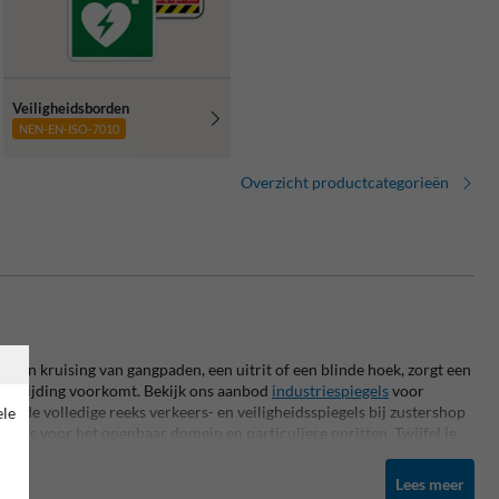
Veiligheidsborden
NEN-EN-ISO-7010
Overzicht productcategorieën
s een kruising van gangpaden, een uitrit of een blinde hoek, zorgt een
 aanrijding voorkomt. Bekijk ons aanbod
industriespiegels
voor
dek de volledige reeks verkeers- en veiligheidsspiegels bij zustershop
ele
spiegels voor het openbaar domein en particuliere opritten. Twijfel je
st? Onze
keuzehulp
helpt je in enkele stappen naar de juiste keuze.
Lees meer
ind je bij Rampaal.be ook een ruim aanbod voor de verdere