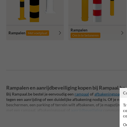
Rampalen
Rampalen
Met voetplaat
Om in te betoneren
Rampalen en aanrijdbeveiliging kopen bij Rampaal.be
C
Bij Rampaal.be bestel je eenvoudig een
rampaal
of
afbakeningspaal
vo
tegen een aanrijding of een duidelijke afbakening nodig is. Of je nu ee
beschermen, een parking of terrein wilt afbakenen, of je magazijn wilt
Tr
met een rampaal, afbakeningspaal of
aanrijdbeveiliging
communiceer e
co
waar het risico zich voordoet. De paal of beveiliging vangt de klap o
co
aanrichten aan wat erachter staat. Daardoor is een rampaal een sterk
Oo
magazijnen, tankstations, gemeenten en particuliere inritten in heel B