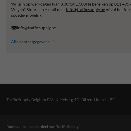
Wij zijn op werkdagen (van 8.00 tot 17.00) te bereiken op 011 495 
Vragen? Stuur een e-mail naar
info@trafficsupply.be
of vul het for
spoedig mogelijk.
info@trafficsupply.be
Alle contactgegevens
TrafficSupply Belgium B.V.,
Kieleberg 4D
,
Bilzen-Hoeselt, BE
Rampaal.be is onderdeel van TrafficSupply