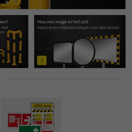
men?
Hou een oogje in het zeil
r met
Industrie en veiligheidsspiegels voor elke situatie
ers