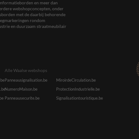
en informatieborden en meer dan
meerdere webshopconcepten, onder
eersborden met de daarbij behorende
, wegmarkeringen rondom
ustrie en duurzaam straatmeubilair
Alle Waalse webshops
.be
Panneausignalisation.be
MiroirdeCirculation.be
.be
NumeroMaison.be
ProtectionIndustrielle.be
.be
Panneausecurite.be
Signalisationtouristique.be