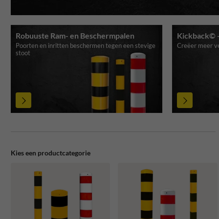
Robuuste Ram- en Beschermpalen
Kickback© -
Poorten en inritten beschermen tegen een stevige
Creëer meer ve
stoot
Kies een productcategorie