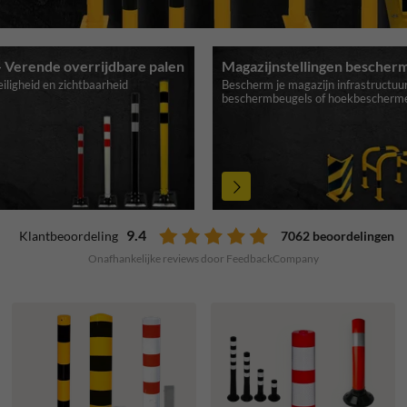
 Verende overrijdbare palen
Magazijnstellingen bescher
iligheid en zichtbaarheid
Bescherm je magazijn infrastructuu
beschermbeugels of hoekbescherm
9.4
7062 beoordelingen
Klantbeoordeling
Onafhankelijke reviews door FeedbackCompany