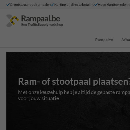
Grootste aanbod rampalen
Korting bij directe betaling
Hoge klanttevredenh
Rampalen
Afba
Ram- of stootpaal plaatsen
Met onze keuzehulp heb je altijd de gepaste rampa
voor jouw situatie