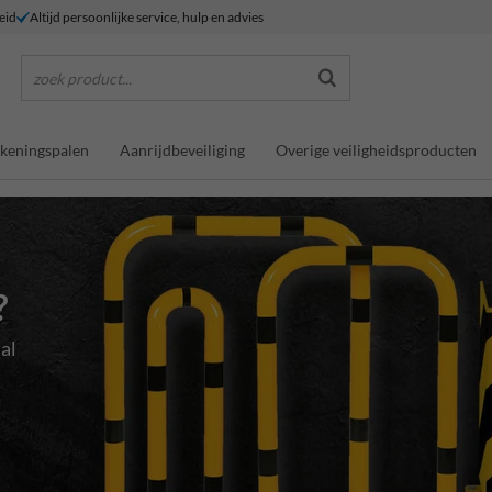
eid
Altijd persoonlijke service, hulp en advies
zoek product...
keningspalen
Aanrijdbeveiliging
Overige veiligheidsproducten
?
al