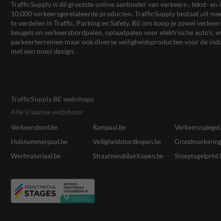
TrafficSupply is dé grootste online aanbieder van verkeers-, tekst- 
10.000 verkeersgerelateerde producten. TrafficSupply bestaat uit 
te verdelen in Traffic, Parking en Safety. Bij ons koop je zowel verk
beugels en verkeersbordpalen, oplaadpalen voor elektrische auto’s
parkeerterreinen maar ook diverse veiligheidsproducten voor de ind
met een mooi design.
TrafficSupply BE webshops
Alle Vlaamse webshops
Verkeersbord.be
Rampaal.be
Verkeersspiegel
Huisnummerpaal.be
Veiligheidsbordkopen.be
Grondmarkering
Werfmateriaal.be
StraatmeubilairKopen.be
Stoeptegelprint