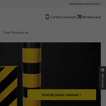
Bestelstatus
Login
Contact
Contact opnemen
Winkelmand
Over Rampaal.be
alle shops
Vind de juiste rampaal