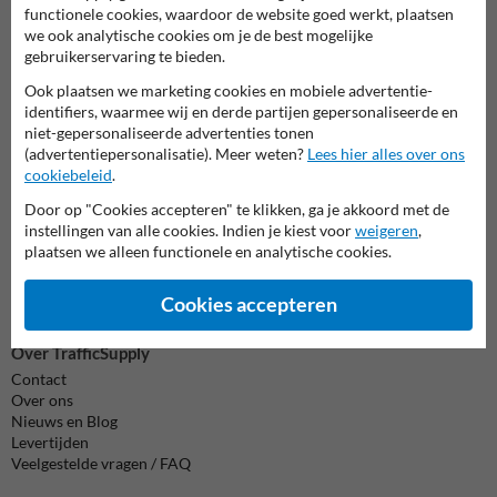
formulier in en we reageren zo spoedig mogelijk.
functionele cookies, waardoor de website goed werkt, plaatsen
we ook analytische cookies om je de best mogelijke
info@trafficsupply.be
gebruikerservaring te bieden.
Ook plaatsen we marketing cookies en mobiele advertentie-
identifiers, waarmee wij en derde partijen gepersonaliseerde en
Alle contactgegevens
niet-gepersonaliseerde advertenties tonen
(advertentiepersonalisatie). Meer weten?
Lees hier alles over ons
cookiebeleid
.
Informatie
Door op "Cookies accepteren" te klikken, ga je akkoord met de
Product(en) retourneren
instellingen van alle cookies. Indien je kiest voor
weigeren
,
Cookie / Privacy
plaatsen we alleen functionele en analytische cookies.
Disclaimer
Sitemap
Cookies accepteren
Algemene Voorwaarden
Over TrafficSupply
Contact
Over ons
Nieuws en Blog
Levertijden
Veelgestelde vragen / FAQ