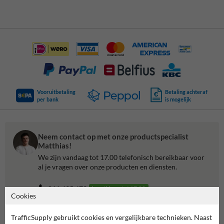
Vooruitbetaling
Betaling achteraf
per bank
is mogelijk
Neem contact op met onze productspecialist
Matthias!
We zijn vandaag tot 17.00 telefonisch bereikbaar voor
al je vragen over onze producten en diensten.
011 495 473
bereikbaar tot 17.00
Cookies
Chat met ons
online
TrafficSupply gebruikt cookies en vergelijkbare technieken. Naast