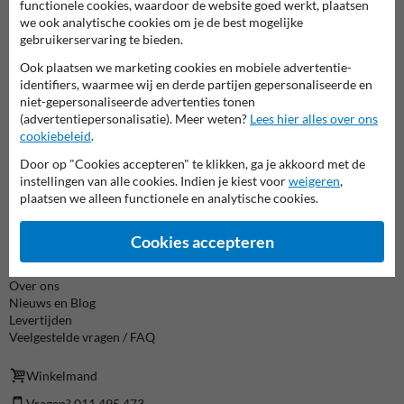
info@trafficsupply.be
functionele cookies, waardoor de website goed werkt, plaatsen
we ook analytische cookies om je de best mogelijke
gebruikerservaring te bieden.
Alle contactgegevens
Ook plaatsen we marketing cookies en mobiele advertentie-
identifiers, waarmee wij en derde partijen gepersonaliseerde en
niet-gepersonaliseerde advertenties tonen
Informatie
(advertentiepersonalisatie). Meer weten?
Lees hier alles over ons
cookiebeleid
.
Product(en) retourneren
Cookie / Privacy
Door op "Cookies accepteren" te klikken, ga je akkoord met de
Disclaimer
instellingen van alle cookies. Indien je kiest voor
weigeren
,
Sitemap
plaatsen we alleen functionele en analytische cookies.
Algemene Voorwaarden
Cookies accepteren
Over TrafficSupply
Contact
Over ons
Nieuws en Blog
Levertijden
Veelgestelde vragen / FAQ
Winkelmand
Vragen? 011 495 473