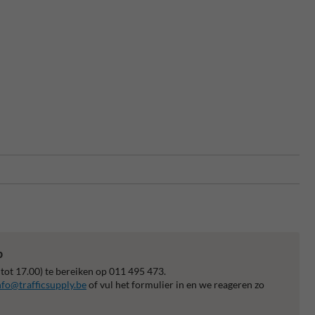
p
 tot 17.00) te bereiken op 011 495 473.
nfo@trafficsupply.be
of vul het formulier in en we reageren zo