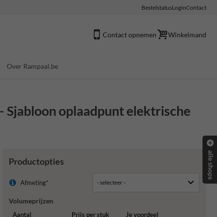
Bestelstatus
Login
Contact
Contact opnemen
Winkelmand
Over Rampaal.be
Sjabloon oplaadpunt elektrische
alle shops
Productopties
Afmeting*
Volumeprijzen
Aantal
Prijs per stuk
Je voordeel