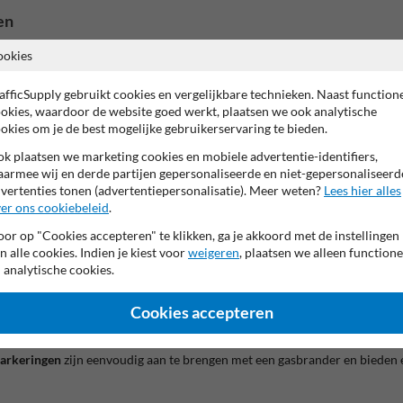
en
niversele symbool voor elektrische voertuigen aan op diverse ondergrond
ookies
jke en duurzame markeringen.
afficSupply gebruikt cookies en vergelijkbare technieken. Naast function
okies, waardoor de website goed werkt, plaatsen we ook analytische
gebruik je best onze gespecialiseerde
markeringsverf
. Deze is geschikt v
okies om je de best mogelijke gebruikerservaring te bieden.
k plaatsen we marketing cookies en mobiele advertentie-identifiers,
armee wij en derde partijen gepersonaliseerde en niet-gepersonaliseerd
vertenties tonen (advertentiepersonalisatie). Meer weten?
Lees hier alles
 aan een lange levensduur en herbruikbaarheid. Na gebruik is het sjablo
er ons cookiebeleid
.
or op "Cookies accepteren" te klikken, ga je akkoord met de instellingen
n alle cookies. Indien je kiest voor
weigeren
, plaatsen we alleen functione
 analytische cookies.
f aan. Voor het beste resultaat gebruik je een spuitbus met markeringsve
Cookies accepteren
arkeringen
zijn eenvoudig aan te brengen met een gasbrander en bieden 