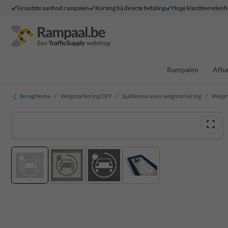
Grootste aanbod rampalen
Korting bij directe betaling
Hoge klanttevredenh
Rampalen
Afba
terug
Home
Wegmarkering DIY
Sjablonen voor wegmarkering
Wegma