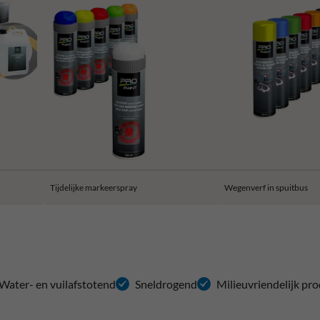
Tijdelijke markeerspray
Wegenverf in spuitbus
Water- en vuilafstotend
Sneldrogend
Milieuvriendelijk pr