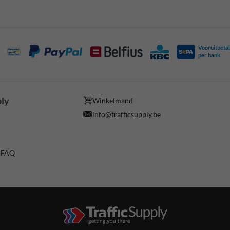
Vooruitbetal
per bank
ply
Winkelmand
info@trafficsupply.be
/ FAQ