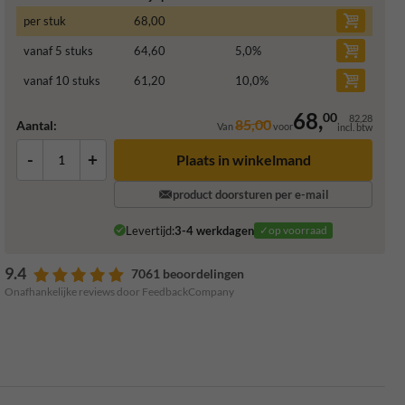
per stuk
68,00
vanaf 5 stuks
64,60
5,0
%
vanaf 10 stuks
61,20
10,0
%
68,
00
82,28
85,00
Aantal:
Van
voor
incl. btw
-
+
Plaats in winkelmand
product doorsturen per e-mail
Levertijd:
3-4 werkdagen
✓op voorraad
9.4
7061 beoordelingen
Onafhankelijke reviews door FeedbackCompany