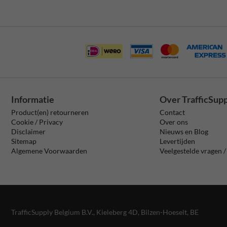
Informatie
Over TrafficSup
Product(en) retourneren
Contact
Cookie / Privacy
Over ons
Disclaimer
Nieuws en Blog
Sitemap
Levertijden
Algemene Voorwaarden
Veelgestelde vragen 
TrafficSupply Belgium B.V.,
Kieleberg 4D
,
Bilzen-Hoeselt, BE