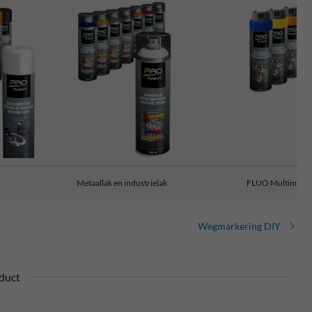
Metaallak en industrielak
FLUO Multimarke
Wegmarkering DIY
oduct