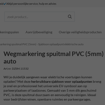
eid
Altijd persoonlijke service, hulp en advies
zoek product...
keningspalen
Aanrijdbeveiliging
Overige veiligheidsproducten
rkering spuitmal PVC (5mm) - Sjabloon oplaadpunt elektrische auto
Wegmarkering spuitmal PVC (5mm) - 
auto
Art.nr. DZSM.11532
Wil je duidelijk aangeven waar elektrische voertuigen kunnen
opladen? Met deze
herbruikbare sjabloon voor oplaadpunten
breng
je snel en professioneel het universele EV-symbool aan op
parkeerplaatsen of laadzones. Gemaakt van 5 mm dik geschuimd
PVC, is deze spuitmal duurzaam en eenvoudig te reinigen. Ideaal
voor bedrijfsterreinen, openbare ruimtes en parkeergarages.