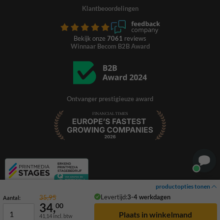
Klantbeoordelingen
Bekijk onze
7061
reviews
Winnaar Becom B2B Award
Ontvanger prestigieuze award
productopties tonen
Levertijd:
3-4 werkdagen
35,95
Aantal:
34,
00
41,14
incl. btw
© 2026 TrafficSupply. Alle rechten voorbehouden.