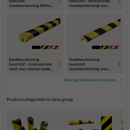
kunststof
kunststof - zelfklevende
stootbescherming Ø40mm
stootbescherming voor
type A - zelfklevend of
hoeken - 47x35mm type H
magnetisch
Randbescherming
Hoekbescherming -
kunststof - stootrand met
kunststof
sleuf voor scherpe randen -
stootbescherming voor
Ø40mm type B
hoeken - 26x26mm type E
Meer gerelateerde producten
Productcategorieën in deze groep