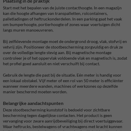
Plaatsing in de praktijk
Start met het bepalen van de juiste contacthoogte. In een magazijn
kan die hoogte afhangen van transpalletten, rolcontainers,
palletladingen of heftruckonderdelen. In een parking gaat het vaak
om bumperhoogte, portierhoogte of zones waar voertuigen dicht
langs muren manoeuvreren.
Bij zelfklevende montage moet de ondergrond droog, vlak, stofvrij en
vetvrij zijn. Positioneer de stootbescherming zorgvuldig en druk ze
over de volledige lengte stevig aan. Bij magnetische montage
controleer je of het oppervlak voldoende vlak en magnetisch is, zodat
het profiel goed aansluit en niet verschuift bij contact.
Gebruik de lengte die past bij de situatie. Eén meter is handig voor
een lokaal obstakel. Vijf meter of een rol van 50 meter is efficiënter
wanneer meerdere wanden, machines of werkzones op dezelfde
manier beschermd moeten worden.
Belangrijke aandachtspunten
Deze stootbescherming kunststof is bedoeld voor zichtbare
bescherming tegen dagelijkse contacten. Het product is geen
vervanging voor zware aanrijdbeveiliging bij direct voertuiggevaar.
Waar heftrucks, bestelwagens of vrachtwagens met kracht kunnen