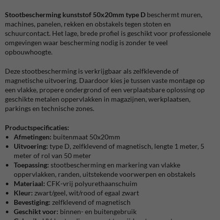
Stootbescherming kunststof 50x20mm type D
beschermt muren,
machines, panelen, rekken en obstakels tegen stoten en
schuurcontact. Het lage, brede profiel is geschikt voor professionele
omgevingen waar bescherming nodig is zonder te veel
opbouwhoogte.
Deze stootbescherming is verkrijgbaar als zelfklevende of
magnetische uitvoering. Daardoor kies je tussen vaste montage op
een vlakke, propere ondergrond of een verplaatsbare oplossing op
geschikte metalen oppervlakken in magazijnen, werkplaatsen,
parkings en technische zones.
Productspecificaties:
Afmetingen:
buitenmaat 50x20mm
Uitvoering:
type D, zelfklevend of magnetisch, lengte 1 meter, 5
meter of rol van 50 meter
Toepassing:
stootbescherming en markering van vlakke
oppervlakken, randen, uitstekende voorwerpen en obstakels
Materiaal:
CFK-vrij polyurethaanschuim
Kleur:
zwart/geel, wit/rood of egaal zwart
Bevestiging:
zelfklevend of magnetisch
Geschikt voor:
binnen- en buitengebruik