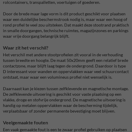
rolcontainers, transpalletten, voertuigen of goederen.
Door de brede maar lage vorm is dit product geschikt voor plaatsen
waar een duidelijke beschermstrook nodig is, maar waar een hoog of
rond profiel te veel zou uitsteken. Dat maakt deze stootrand praktisch
in smalle doorgangen, technische ruimtes, magazijnzones en parkings
waar vrije doorgang belangrijk blijft.
Waar zit het verschil?
Het verschil met andere stootprofielen zit vooral in de verhouding
tussen breedte en hoogte. De maat 50x20mm geeft een relatief brede
contactzone, maar blijft laag tegen de ondergrond. Daardoor is type
D interessant voor wanden en oppervlakken waar veel schuurcontact
ontstaat, maar waar een volumineus profiel niet wenselijk is.
Daarnaast kan je kiezen tussen zelfklevende en magnetische montage.
De zelfklevende uitvoering is geschikt voor vaste plaatsing op een
vlakke, droge en stofvrije ondergrond. De magnetische uitvoering is
handig op metalen oppervlakken waar de bescherming tijdelijk,
verplaatsbaar of zonder permanente bevestiging moet blijven.
Veelgemaakte fouten
Een vaak gemaakte fout is een te zwaar profiel gebruiken op plaatsen