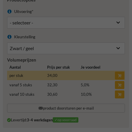
Uitvoering*
Kleurstelling
Volumeprijzen
Aantal
Prijs per stuk
Je voordeel
per stuk
34,00
vanaf 5 stuks
32,30
5,0
%
vanaf 10 stuks
30,60
10,0
%
product doorsturen per e-mail
Levertijd:
3-4 werkdagen
✓op voorraad