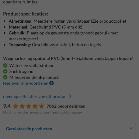
openbare ruimtes.
Product specificaties:
Afmetingen:
Meerdere maten verkrijgbaar (Zie productoptie)
Materiaal:
Geschuimd PVC (5 mm dik)
Gebruik:
Plaats op de gewenste ondergrond; gebruik met
markeringsverf
Toepassing:
Geschikt voor asfalt, beton en tegels
Wegmarkering spuitmal PVC (5mm) - Sjabloon voetstappen kopen?
Water- en vuilafstotend
Sneldrogend
Milieuvriendelijk product
lees over alle voordelen
meer specificaties van dit product
9.4
7062 beoordelingen
Onafhankelijke reviews door FeedbackCompany
Gerelateerde producten