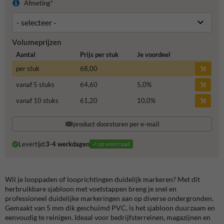
Afmeting*
Volumeprijzen
Aantal
Prijs per stuk
Je voordeel
per stuk
68,00
vanaf 5 stuks
64,60
5,0
%
vanaf 10 stuks
61,20
10,0
%
product doorsturen per e-mail
Levertijd:
3-4 werkdagen
✓op voorraad
Wil je looppaden of looprichtingen duidelijk markeren? Met dit
herbruikbare sjabloon met voetstappen breng je snel en
professioneel duidelijke markeringen aan op diverse ondergronden.
Gemaakt van 5 mm dik geschuimd PVC, is het sjabloon duurzaam en
eenvoudig te reinigen. Ideaal voor bedrijfsterreinen, magazijnen en