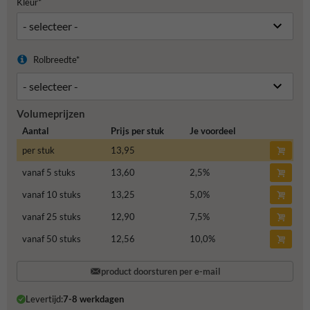
Kleur*
Rolbreedte*
Volumeprijzen
Aantal
Prijs per stuk
Je voordeel
per stuk
13,95
vanaf 5 stuks
13,60
2,5
%
vanaf 10 stuks
13,25
5,0
%
vanaf 25 stuks
12,90
7,5
%
vanaf 50 stuks
12,56
10,0
%
product doorsturen per e-mail
Levertijd:
7-8 werkdagen