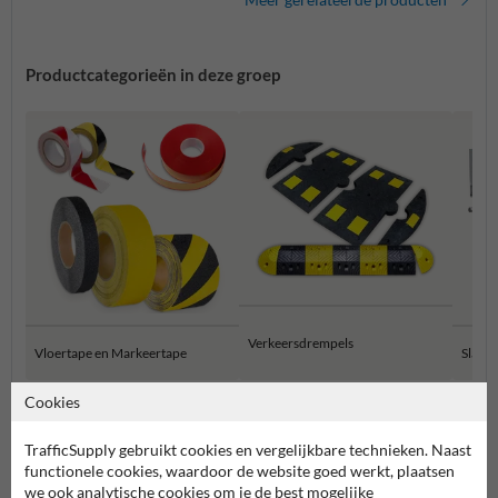
Productcategorieën in deze groep
Verkeersdrempels
Vloertape en Markeertape
Slagb
Cookies
Parking- en weginrichting
TrafficSupply gebruikt cookies en vergelijkbare technieken. Naast
functionele cookies, waardoor de website goed werkt, plaatsen
we ook analytische cookies om je de best mogelijke