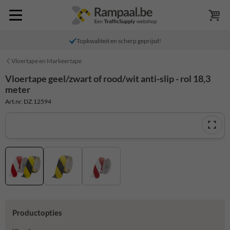
Topkwaliteit en scherp geprijsd!
Vloertape en Markeertape
Vloertape geel/zwart of rood/wit anti-slip - rol 18,3
meter
Art.nr. DZ.12594
Productopties