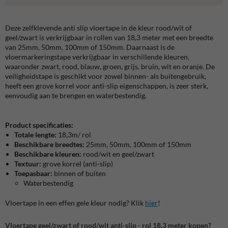
Deze zelfklevende anti slip vloertape in de kleur
rood/wit of
geel/zwart is verkrijgbaar in rollen van 18,3 meter met een breedte
van 25mm, 50mm, 100mm of 150mm. Daarnaast is de
vloermarkeringstape verkrijgbaar in verschillende kleuren,
waaronder zwart, rood, blauw, groen, grijs, bruin, wit en oranje. De
veiligheidstape is geschikt voor zowel binnen- als buitengebruik,
heeft een grove korrel voor anti-slip eigenschappen, is zeer sterk,
eenvoudig aan te brengen en waterbestendig.
Product specificaties:
Totale lengte:
18,3m/ rol
Beschikbare breedtes:
25mm, 50mm, 100mm of 150mm
Beschikbare kleuren:
rood/wit en geel/zwart
Textuur:
grove korrel (anti-slip)
Toepasbaar:
binnen of buiten
Waterbestendig
Vloertape in een effen gele kleur nodig? Klik
hier
!
Vloertape geel/zwart of rood/wit anti-slip - rol 18,3 meter kopen?