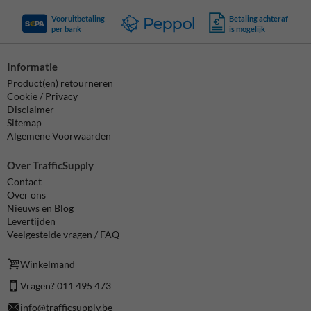
Vooruitbetaling
Betaling achteraf
per bank
is mogelijk
Informatie
Product(en) retourneren
Cookie / Privacy
Disclaimer
Sitemap
Algemene Voorwaarden
Over TrafficSupply
Contact
Over ons
Nieuws en Blog
Levertijden
Veelgestelde vragen / FAQ
Winkelmand
Vragen? 011 495 473
info@trafficsupply.be