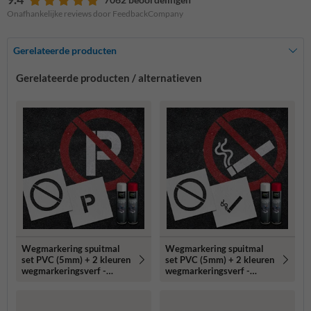
Onafhankelijke reviews door FeedbackCompany
Gerelateerde producten
Gerelateerde producten / alternatieven
Wegmarkering spuitmal
Wegmarkering spuitmal
set PVC (5mm) + 2 kleuren
set PVC (5mm) + 2 kleuren
wegmarkeringsverf -
wegmarkeringsverf -
Sjabloon verboden te
Sjabloon verboden te roken
parkeren