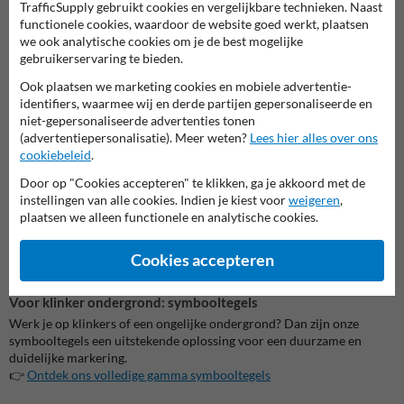
ontworpen voor langdurig gebruik.
Na afloop van je project reinig je
TrafficSupply gebruikt cookies en vergelijkbare technieken. Naast
de mallen eenvoudig, zodat je ze opnieuw kunt gebruiken voor andere
functionele cookies, waardoor de website goed werkt, plaatsen
toepassingen.
we ook analytische cookies om je de best mogelijke
gebruikerservaring te bieden.
Eenvoudig in gebruik
Ook plaatsen we marketing cookies en mobiele advertentie-
Plaats de sjabloon voor de blauwe cirkel op de gewenste locatie en
identifiers, waarmee wij en derde partijen gepersonaliseerde en
breng de blauwe verf aan.
Laat deze drogen en positioneer vervolgens
niet-gepersonaliseerde advertenties tonen
de sjabloon met het witte veiligheidshesje-pictogram voor de tweede
(advertentiepersonalisatie). Meer weten?
Lees hier alles over ons
laag.
Geschikt voor gebruik op asfalt, beton en tegels – het resultaat is
cookiebeleid
.
steeds strak en professioneel.
Door op "Cookies accepteren" te klikken, ga je akkoord met de
Alternatief: thermoplastische wegmarkering
instellingen van alle cookies. Indien je kiest voor
weigeren
,
Op zoek naar een alternatief zonder verf?
Onze thermoplastische
plaatsen we alleen functionele en analytische cookies.
markeringen zijn eenvoudig aan te brengen met een gasbrander en
bieden een duurzame oplossing zonder droogtijd.
Cookies accepteren
👉
Ontdek ons volledige gamma thermoplastische markeringen
Voor klinker ondergrond: symbooltegels
Werk je op klinkers of een ongelijke ondergrond?
Dan zijn onze
symbooltegels een uitstekende oplossing voor een duurzame en
duidelijke markering.
👉
Ontdek ons volledige gamma symbooltegels