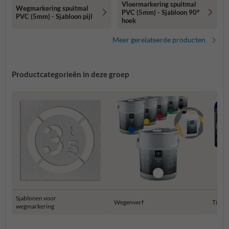
Vloermarkering spuitmal
Wegmarkering spuitmal
PVC (5mm) - Sjabloon 90°
PVC (5mm) - Sjabloon pijl
hoek
Meer gerelateerde producten
Productcategorieën in deze groep
Sjablonen voor
Wegenverf
Tijdel
wegmarkering