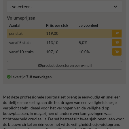
Volumeprijzen
Aantal
Prijs per stuk
Je voordeel
per stuk
119,00
vanaf 5 stuks
113,10
5,0
%
vanaf 10 stuks
107,10
10,0
%
product doorsturen per e-mail
Levertijd:
7-8 werkdagen
Met deze professionele spuitmalset breng je eenvoudig en snel een
duidelijke markering aan die het dragen van een veiligheidshesje
verplicht stelt.
Ideaal voor het verhogen van de veiligheid op
bouwplaatsen, in magazijnen of andere werkomgevingen waar
zichtbaarheid cruciaal is.
De set bestaat uit twee sjablonen: één voor
de blauwe cirkel en één voor het witte veiligheidshesje-pictogram.