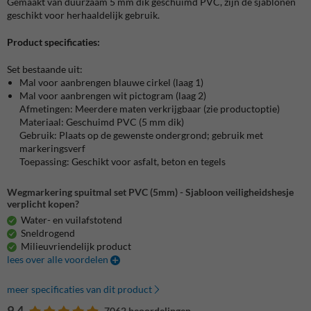
Gemaakt van duurzaam 5 mm dik geschuimd PVC, zijn de sjablonen
geschikt voor herhaaldelijk gebruik.
Product specificaties:
Set bestaande uit:
Mal voor aanbrengen blauwe cirkel (laag 1)
Mal voor aanbrengen wit pictogram (laag 2)
Afmetingen: Meerdere maten verkrijgbaar (zie productoptie)
Materiaal: Geschuimd PVC (5 mm dik)
Gebruik: Plaats op de gewenste ondergrond; gebruik met
markeringsverf
Toepassing: Geschikt voor asfalt, beton en tegels
Wegmarkering spuitmal set PVC (5mm) - Sjabloon veiligheidshesje
verplicht kopen?
Water- en vuilafstotend
Sneldrogend
Milieuvriendelijk product
lees over alle voordelen
meer specificaties van dit product
9.4
7062 beoordelingen