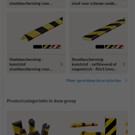
stootbescherming voor
sleuf voor scherpe randen -
hoeken - 47x35mm type H
Ø40mm type B
Hoekbescherming -
Stootbescherming
kunststof
kunststof - zelfklevend of
stootbescherming voor
magnetisch - 40x11mm
hoeken - 26x26mm type E
type F
Meer gerelateerde producten
Productcategorieën in deze groep