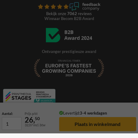
Bekijk onze
7062
reviews
Winnaar Becom B2B Award
Ontvanger prestigieuze award
Levertijd:
3-4 werkdagen
Aantal:
Prijs p/st
26,
50
32,07
incl. btw
© 2026 TrafficSupply. Alle rechten voorbehouden.