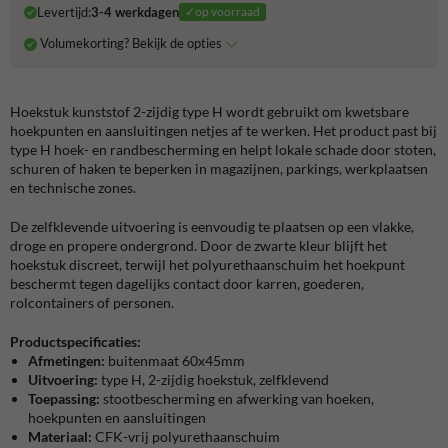
Levertijd:
3-4 werkdagen
✓op voorraad
Volumekorting? Bekijk de opties
Hoekstuk kunststof 2-zijdig type H wordt gebruikt om kwetsbare
hoekpunten en aansluitingen netjes af te werken. Het product past bij
type H hoek- en randbescherming en helpt lokale schade door stoten,
schuren of haken te beperken in magazijnen, parkings, werkplaatsen
en technische zones.
De zelfklevende uitvoering is eenvoudig te plaatsen op een vlakke,
droge en propere ondergrond. Door de zwarte kleur blijft het
hoekstuk discreet, terwijl het polyurethaanschuim het hoekpunt
beschermt tegen dagelijks contact door karren, goederen,
rolcontainers of personen.
Productspecificaties:
Afmetingen:
buitenmaat 60x45mm
Uitvoering:
type H, 2-zijdig hoekstuk, zelfklevend
Toepassing:
stootbescherming en afwerking van hoeken,
hoekpunten en aansluitingen
Materiaal:
CFK-vrij polyurethaanschuim