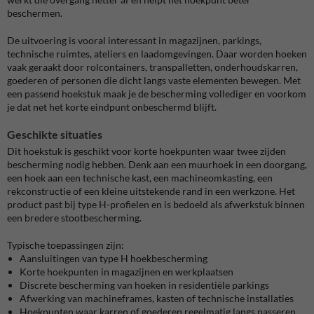
beschermen.
De uitvoering is vooral interessant in magazijnen, parkings,
technische ruimtes, ateliers en laadomgevingen. Daar worden hoeken
vaak geraakt door rolcontainers, transpalletten, onderhoudskarren,
goederen of personen die dicht langs vaste elementen bewegen. Met
een passend hoekstuk maak je de bescherming vollediger en voorkom
je dat net het korte eindpunt onbeschermd blijft.
Geschikte situaties
Dit hoekstuk is geschikt voor korte hoekpunten waar twee zijden
bescherming nodig hebben. Denk aan een muurhoek in een doorgang,
een hoek aan een technische kast, een machineomkasting, een
rekconstructie of een kleine uitstekende rand in een werkzone. Het
product past bij type H-profielen en is bedoeld als afwerkstuk binnen
een bredere stootbescherming.
Typische toepassingen zijn:
Aansluitingen van type H hoekbescherming
Korte hoekpunten in magazijnen en werkplaatsen
Discrete bescherming van hoeken in residentiële parkings
Afwerking van machineframes, kasten of technische installaties
Hoekpunten waar karren of goederen regelmatig langs passeren