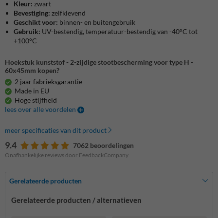
Kleur:
zwart
Bevestiging:
zelfklevend
Geschikt voor:
binnen- en buitengebruik
Gebruik:
UV-bestendig, temperatuur-bestendig van -40°C tot
+100°C
Hoekstuk kunststof - 2-zijdige stootbescherming voor type H -
60x45mm kopen?
2 jaar fabrieksgarantie
Made in EU
Hoge stijfheid
lees over alle voordelen
meer specificaties van dit product
9.4
7062 beoordelingen
Onafhankelijke reviews door FeedbackCompany
Gerelateerde producten
Gerelateerde producten / alternatieven