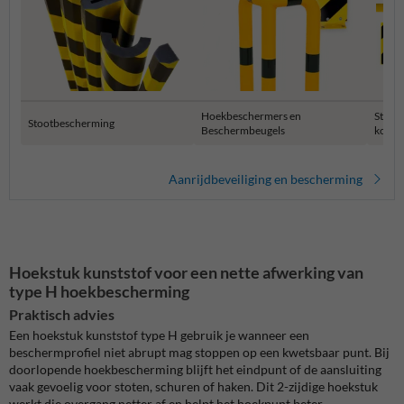
Hoekbeschermers en
Stelli
Stootbescherming
Beschermbeugels
kolom
Aanrijdbeveiliging en bescherming
Hoekstuk kunststof voor een nette afwerking van
type H hoekbescherming
Praktisch advies
Een hoekstuk kunststof type H gebruik je wanneer een
beschermprofiel niet abrupt mag stoppen op een kwetsbaar punt. Bij
doorlopende hoekbescherming blijft het eindpunt of de aansluiting
vaak gevoelig voor stoten, schuren of haken. Dit 2-zijdige hoekstuk
werkt die overgang netter af en helpt het hoekpunt beter