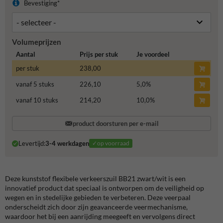
Bevestiging*
Volumeprijzen
Aantal
Prijs per stuk
Je voordeel
per stuk
238,00
vanaf 5 stuks
226,10
5,0
%
vanaf 10 stuks
214,20
10,0
%
product doorsturen per e-mail
Levertijd:
3-4 werkdagen
✓op voorraad
Deze kunststof flexibele verkeerszuil BB21 zwart/wit is een
innovatief product dat speciaal is ontworpen om de veiligheid op
wegen en in stedelijke gebieden te verbeteren. Deze veerpaal
onderscheidt zich door zijn geavanceerde veermechanisme,
waardoor het bij een aanrijding meegeeft en vervolgens direct