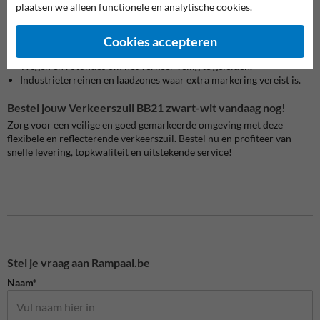
plaatsen we alleen functionele en analytische cookies.
Veelgebruikte toepassingen
Deze flexibele verkeerszuil wordt veel ingezet bij:
Cookies accepteren
Parkeerterreinen en garages voor duidelijke rijbaanscheiding.
Wegen en rotondes om het verkeer veilig te geleiden.
Industrieterreinen en laadzones waar extra markering vereist is.
Bestel jouw Verkeerszuil BB21 zwart-wit vandaag nog!
Zorg voor een veilige en goed gemarkeerde omgeving met deze
flexibele en reflecterende verkeerszuil. Bestel nu en profiteer van
snelle levering, topkwaliteit en uitstekende service!
Stel je vraag aan Rampaal.be
Naam*