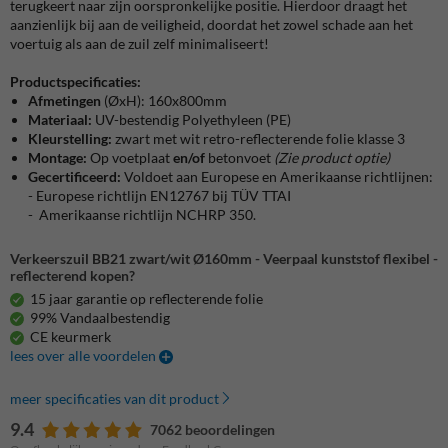
terugkeert naar zijn oorspronkelijke positie. Hierdoor draagt het
aanzienlijk bij aan de veiligheid, doordat het zowel schade aan het
voertuig als aan de zuil zelf minimaliseert!
Productspecificaties:
Afmetingen
(ØxH): 160x800mm
Materiaal:
UV-bestendig Polyethyleen (PE)
Kleurstelling:
zwart
met wit retro-reflecterende folie klasse 3
Montage:
Op voetplaat
en/of
betonvoet
(Zie product optie)
Gecertificeerd:
Voldoet aan Europese en Amerikaanse richtlijnen:
- Europese richtlijn EN12767 bij TÜV TTAI
- Amerikaanse richtlijn NCHRP 350.
Verkeerszuil BB21 zwart/wit Ø160mm - Veerpaal kunststof flexibel -
reflecterend kopen?
15 jaar garantie op reflecterende folie
99% Vandaalbestendig
CE keurmerk
lees over alle voordelen
meer specificaties van dit product
9.4
7062 beoordelingen