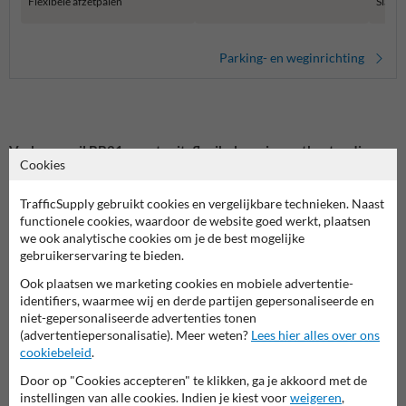
Flexibele afzetpalen
Slagb
Parking- en weginrichting
Verkeerszuil BB21 zwart-wit: flexibele en impactbestendige
Cookies
afzetpaal
De Verkeerszuil BB21 zwart-wit is een ideale oplossing voor veilige
TrafficSupply gebruikt cookies en vergelijkbare technieken. Naast
verkeersgeleiding en duidelijke afbakening. Dankzij het flexibele
functionele cookies, waardoor de website goed werkt, plaatsen
kunststof buigt deze paal mee bij impact en veert hij direct terug in
we ook analytische cookies om je de best mogelijke
zijn oorspronkelijke positie. De reflecterende zwart-witte markering
gebruikerservaring te bieden.
verhoogt de zichtbaarheid, zowel overdag als ‘s nachts.
Ook plaatsen we marketing cookies en mobiele advertentie-
Waarom kiezen voor de Verkeerszuil BB21?
identifiers, waarmee wij en derde partijen gepersonaliseerde en
✔ Flexibel en impactbestendig: buigt mee en veert direct terug.
niet-gepersonaliseerde advertenties tonen
✔ Reflecterend zwart-wit design: zorgt voor een professionele en
(advertentiepersonalisatie). Meer weten?
Lees hier alles over ons
goed zichtbare afbakening.
cookiebeleid
.
✔ Weer- en slijtvast kunststof: bestand tegen intensief gebruik.
Door op "Cookies accepteren" te klikken, ga je akkoord met de
✔ Onderhoudsvrij: lange levensduur zonder extra kosten.
instellingen van alle cookies. Indien je kiest voor
weigeren
,
✔ Eenvoudige installatie: geschikt voor diverse ondergronden.