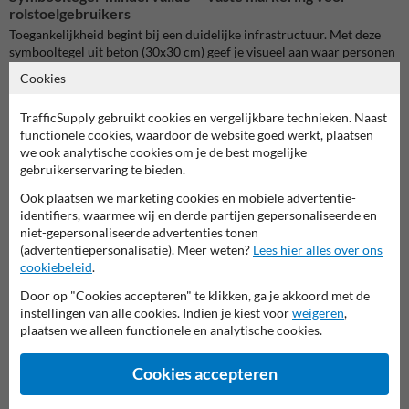
rolstoelgebruikers
Toegankelijkheid begint bij een duidelijke infrastructuur. Met deze
symbooltegel uit beton (30x30 cm) geef je visueel aan waar personen
met een handicap mogen parkeren of zich kunnen verplaatsen. Het
Cookies
wit rolstoelsymbool op een grijze achtergrond is onmiddellijk
herkenbaar en duurzaam verwerkt in het straatbeeld.
TrafficSupply gebruikt cookies en vergelijkbare technieken. Naast
functionele cookies, waardoor de website goed werkt, plaatsen
Voorzie vaste herkenbaarheid zonder extra signalisatie
we ook analytische cookies om je de best mogelijke
De tegel wordt ingelegd in de verharding van parkeervakken of
gebruikerservaring te bieden.
toegangen. Dankzij de UV-bestendige en slijtvaste opdruk blijft het
symbool goed zichtbaar, ook bij regen, vuil of intensief gebruik. Zo
Ook plaatsen we marketing cookies en mobiele advertentie-
zorg je voor blijvende herkenbaarheid van je
identifiers, waarmee wij en derde partijen gepersonaliseerde en
mindervalideninfrastructuur.
niet-gepersonaliseerde advertenties tonen
(advertentiepersonalisatie). Meer weten?
Lees hier alles over ons
Toepassingsmogelijkheden
cookiebeleid
.
Deze symbooltegel is geschikt voor:
Door op "Cookies accepteren" te klikken, ga je akkoord met de
Parkeerplaatsen voor rolstoelgebruikers
instellingen van alle cookies. Indien je kiest voor
weigeren
,
Toegangen tot openbare gebouwen
plaatsen we alleen functionele en analytische cookies.
Ziekenhuizen en zorginstellingen
Winkelcentra en horecazones
Cookies accepteren
Bedrijventerreinen met aangepaste infrastructuur
Schoolomgevingen of sportaccommodaties