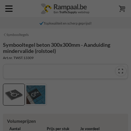
Topkwaliteit en scherp geprijsd!
Symbooltegels
Symbooltegel beton 300x300mm - Aanduiding
mindervalide (rolstoel)
Art.nr. TWST.13309
Volumeprijzen
Aantal
Prijs per stuk
Je voordeel