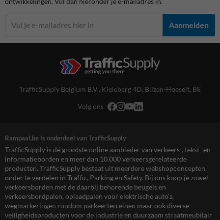
ontwikkelingen. Vul dan hieronder je e-mailadres in.
Aanmelden
TrafficSupply Belgium B.V.,
Kieleberg 4D
,
Bilzen-Hoeselt, BE
Volg ons
Rampaal.be is onderdeel van TrafficSupply
TrafficSupply is dé grootste online aanbieder van verkeers-, tekst- en
informatieborden en meer dan 10.000 verkeersgerelateerde
producten. TrafficSupply bestaat uit meerdere webshopconcepten,
onder te verdelen in Traffic, Parking en Safety. Bij ons koop je zowel
verkeersborden met de daarbij behorende beugels en
verkeersbordpalen, oplaadpalen voor elektrische auto’s,
wegmarkeringen rondom parkeerterreinen maar ook diverse
veiligheidsproducten voor de industrie en duurzaam straatmeubilair