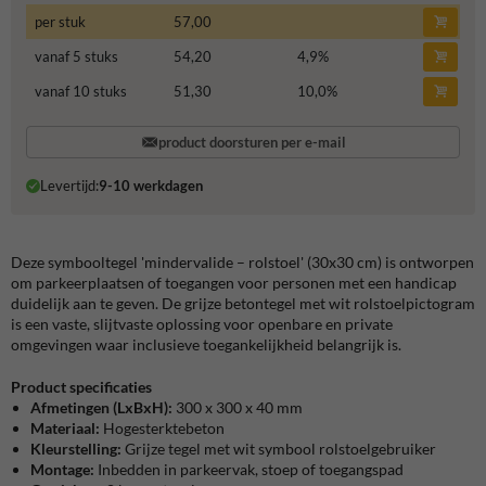
per stuk
57,00
vanaf 5 stuks
54,20
4,9
%
vanaf 10 stuks
51,30
10,0
%
product doorsturen per e-mail
Levertijd:
9-10 werkdagen
Deze symbooltegel 'mindervalide – rolstoel' (30x30 cm) is ontworpen
om parkeerplaatsen of toegangen voor personen met een handicap
duidelijk aan te geven. De grijze betontegel met wit rolstoelpictogram
is een vaste, slijtvaste oplossing voor openbare en private
omgevingen waar inclusieve toegankelijkheid belangrijk is.
Product specificaties
Afmetingen
(LxBxH):
300 x 300 x 40 mm
Materiaal:
Hogesterktebeton
Kleurstelling:
Grijze tegel met wit symbool rolstoelgebruiker
Montage:
Inbedden in parkeervak, stoep of toegangspad