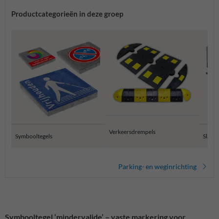
Productcategorieën in deze groep
Verkeersdrempels
Symbooltegels
Slagb
Parking- en weginrichting
Symbooltegel ‘mindervalide’ – vaste markering voor