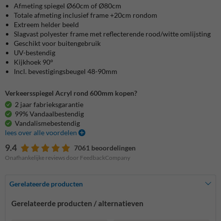
Afmeting spiegel Ø60cm of Ø80cm
Totale afmeting inclusief frame +20cm rondom
Extreem helder beeld
Slagvast polyester frame met reflecterende rood/witte omlijsting
Geschikt voor buitengebruik
UV-bestendig
Kijkhoek 90°
Incl. bevestigingsbeugel 48-90mm
Verkeersspiegel Acryl rond 600mm kopen?
2 jaar fabrieksgarantie
99% Vandaalbestendig
Vandalismebestendig
lees over alle voordelen
9.4
7061 beoordelingen
Onafhankelijke reviews door FeedbackCompany
Gerelateerde producten
Gerelateerde producten / alternatieven