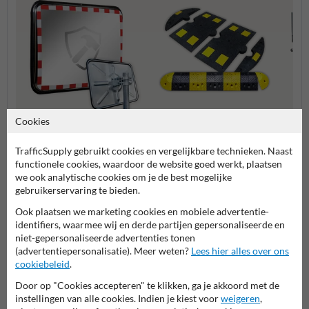
Cookies
Verkeersdrempels
Verkeersspiegels
Slagb
TrafficSupply gebruikt cookies en vergelijkbare technieken. Naast
functionele cookies, waardoor de website goed werkt, plaatsen
we ook analytische cookies om je de best mogelijke
Parking- en weginrichting
gebruikerservaring te bieden.
Ook plaatsen we marketing cookies en mobiele advertentie-
identifiers, waarmee wij en derde partijen gepersonaliseerde en
niet-gepersonaliseerde advertenties tonen
Stel je vraag aan Rampaal.be
(advertentiepersonalisatie). Meer weten?
Lees hier alles over ons
cookiebeleid
.
Naam*
Door op "Cookies accepteren" te klikken, ga je akkoord met de
instellingen van alle cookies. Indien je kiest voor
weigeren
,