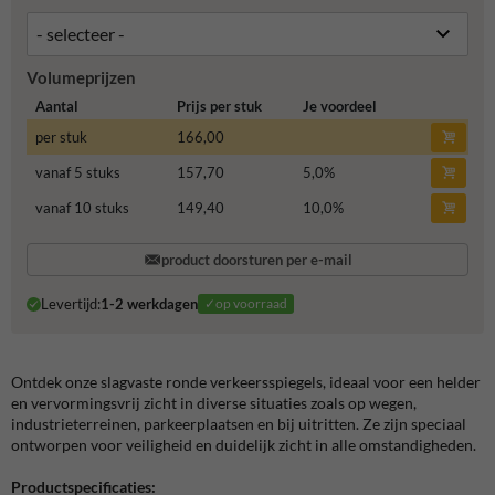
Volumeprijzen
Aantal
Prijs per stuk
Je voordeel
per stuk
166,00
vanaf 5 stuks
157,70
5,0
%
vanaf 10 stuks
149,40
10,0
%
product doorsturen per e-mail
Levertijd:
1-2 werkdagen
✓op voorraad
Ontdek onze slagvaste ronde verkeersspiegels, ideaal voor een helder
en vervormingsvrij zicht in diverse situaties zoals op wegen,
industrieterreinen, parkeerplaatsen en bij uitritten. Ze zijn speciaal
ontworpen voor veiligheid en duidelijk zicht in alle omstandigheden.
Productspecificaties: