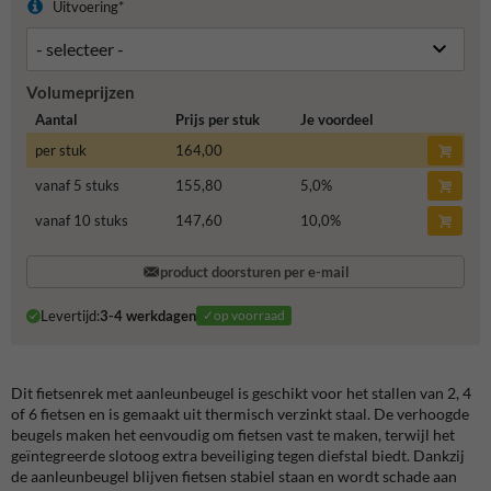
Uitvoering*
Volumeprijzen
Aantal
Prijs per stuk
Je voordeel
per stuk
164,00
vanaf 5 stuks
155,80
5,0
%
vanaf 10 stuks
147,60
10,0
%
product doorsturen per e-mail
Levertijd:
3-4 werkdagen
✓op voorraad
Dit fietsenrek met aanleunbeugel is geschikt voor het stallen van 2, 4
of 6 fietsen en is gemaakt uit thermisch verzinkt staal. De verhoogde
beugels maken het eenvoudig om fietsen vast te maken, terwijl het
geïntegreerde slotoog extra beveiliging tegen diefstal biedt. Dankzij
de aanleunbeugel blijven fietsen stabiel staan en wordt schade aan