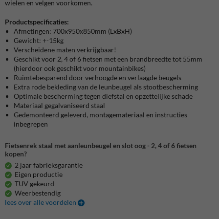
wielen en velgen voorkomen.
Productspecificaties:
Afmetingen: 700x950x850mm (LxBxH)
Gewicht: +-15kg
Verscheidene maten verkrijgbaar!
Geschikt voor 2, 4 of 6 fietsen met een brandbreedte tot 55mm
(hierdoor ook geschikt voor mountainbikes)
Ruimtebesparend door verhoogde en verlaagde beugels
Extra rode bekleding van de leunbeugel als stootbescherming
Optimale bescherming tegen diefstal en opzettelijke schade
Materiaal gegalvaniseerd staal
Gedemonteerd geleverd, montagemateriaal en instructies
inbegrepen
Fietsenrek staal met aanleunbeugel en slot oog - 2, 4 of 6 fietsen
kopen?
2 jaar fabrieksgarantie
Eigen productie
TUV gekeurd
Weerbestendig
lees over alle voordelen