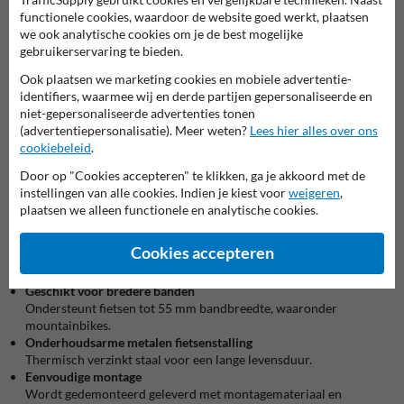
ruimtebesparend, zonder in te boeten op comfort.
functionele cookies, waardoor de website goed werkt, plaatsen
we ook analytische cookies om je de best mogelijke
Duurzame metalen fietsenstalling voor buitengebruik
gebruikerservaring te bieden.
Het rek is gemaakt uit thermisch verzinkt staal en vormt zo een
Ook plaatsen we marketing cookies en mobiele advertentie-
robuuste metalen fietsenstalling die bestand is tegen weersinvloeden
identifiers, waarmee wij en derde partijen gepersonaliseerde en
en intensief gebruik. Hierdoor is deze fietsenstalling buiten geschikt
niet-gepersonaliseerde advertenties tonen
voor plaatsing bij bedrijven, scholen, appartementsgebouwen en
(advertentiepersonalisatie). Meer weten?
Lees hier alles over ons
andere drukbezochte locaties.
cookiebeleid
.
Voordelen van dit fietsenrek met aanleunbeugel
Door op "Cookies accepteren" te klikken, ga je akkoord met de
Verkrijgbaar voor 2, 4 of 6 fietsen
instellingen van alle cookies. Indien je kiest voor
weigeren
,
Flexibel inzetbaar voor kleine en grotere fietsenstallingen.
plaatsen we alleen functionele en analytische cookies.
Aanleunbeugel met stootbescherming
Beschermt fietsen tegen omvallen en schade.
Cookies accepteren
Geïntegreerd slotoog
Extra beveiliging tegen diefstal en ongewenst gebruik.
Geschikt voor bredere banden
Ondersteunt fietsen tot 55 mm bandbreedte, waaronder
mountainbikes.
Onderhoudsarme metalen fietsenstalling
Thermisch verzinkt staal voor een lange levensduur.
Eenvoudige montage
Wordt gedemonteerd geleverd met montagemateriaal en