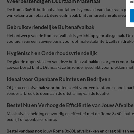
Weerbestendig en Duurzaam Materiaal
en
De Roma 3x60L buitenafvalcontainer is gemaakt van duurzaam polyethy
winkelcentrum plaatst, deze vuilnisbak blijft er jarenlang als nieuw 
Gebruiksvriendelijke Buitenafvalbak
Het ontwerp van de Roma-afvalbak is gericht op gebruiksgemak. De d
voorzien van een stevige basis voor optimale stabiliteit, zelfs in dr
Hygiënisch en Onderhoudsvriendelijk
De gladde oppervlakken van deze buiten vuilbakken zorgen ervoor dat
gewaarborgd blijft. Dit maakt ze bijzonder geschikt voor plekken me
Ideaal voor Openbare Ruimtes en Bedrijven
Of je nu een afvalbak voor buiten zoekt voor een kantoor, school, pa
zonder afbreuk te doen aan de uitstraling van de locatie.
Bestel Nu en Verhoog de Efficiëntie van Jouw Afvalb
Maak afvalscheiding eenvoudig en effectief met de Roma 3x60L buiten
bedrijf of openbare ruimte.
Bestel vandaag nog jouw Roma 3x60L afvalbakken en draag bij aan e