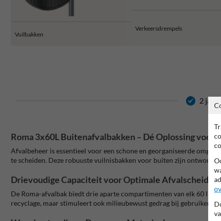
Verkeersdrempels
Vuilbakken
2 jaar
C
Tr
Roma 3x60L Buitenafvalbakken – Dé Oplossing voor Ef
co
co
Afvalbeheer is essentieel voor een schone en georganiseerde omgevin
te scheiden. Deze robuuste vuilnisbakken voor buiten zijn ontworpen
Oo
wa
Drievoudige Capaciteit voor Optimale Afvalscheiding
ad
ov
De Roma-afvalbak biedt drie aparte compartimenten van elk 60 liter, p
recyclage, maar stimuleert ook milieubewust gedrag bij gebruikers. Da
Do
va