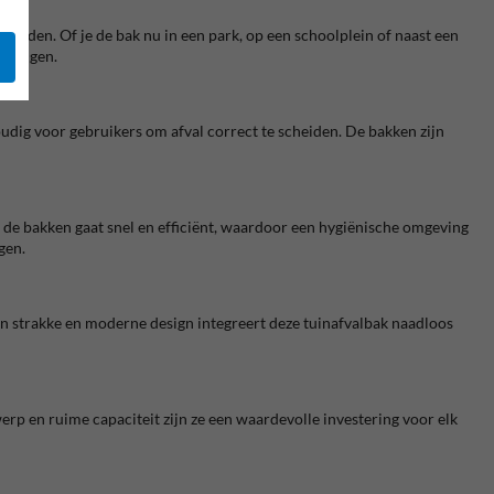
eden. Of je de bak nu in een park, op een schoolplein of naast een
reinigen.
dig voor gebruikers om afval correct te scheiden. De bakken zijn
 de bakken gaat snel en efficiënt, waardoor een hygiënische omgeving
gen.
jn strakke en moderne design integreert deze tuinafvalbak naadloos
p en ruime capaciteit zijn ze een waardevolle investering voor elk