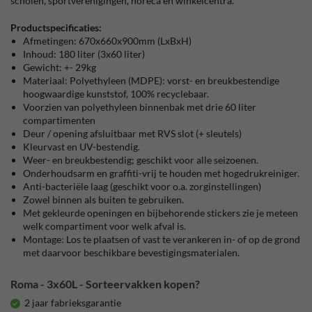
scholen, sportverenigingen, horeca en winkelcentra.
Productspecificaties:
Afmetingen:
670x660x900mm (LxBxH)
Inhoud: 180 liter (3x60 liter)
Gewicht: +- 29kg
Materiaal: Polyethyleen (MDPE): vorst- en breukbestendige
hoogwaardige kunststof, 100% recyclebaar.
Voorzien van polyethyleen binnenbak met drie 60 liter
compartimenten
Deur / opening afsluitbaar met RVS slot (+ sleutels)
Kleurvast en UV-bestendig.
Weer- en breukbestendig; geschikt voor alle seizoenen.
Onderhoudsarm en graffiti-vrij te houden met hogedrukreiniger.
Anti-bacteriële laag (geschikt voor o.a. zorginstellingen)
Zowel binnen als buiten te gebruiken.
Met gekleurde openingen en bijbehorende stickers zie je meteen
welk compartiment voor welk afval is.
Montage: Los te plaatsen of vast te verankeren in- of op de grond
met daarvoor beschikbare bevestigingsmaterialen.
Roma - 3x60L - Sorteervakken kopen?
2 jaar fabrieksgarantie