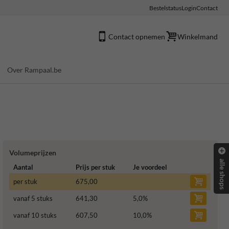
Bestelstatus
Login
Contact
Contact opnemen
Winkelmand
Over Rampaal.be
Volumeprijzen
alle shops
Aantal
Prijs per stuk
Je voordeel
per stuk
675,00
vanaf 5 stuks
641,30
5,0
%
vanaf 10 stuks
607,50
10,0
%