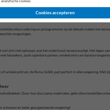
 analytische cookies.
leen, een materiaal dat bestand is tegen uiteenlopende weersomstandigh
Cookies accepteren
uitzien. Bovendien is het materiaal onderhoudsvriendelijk en eenvoudig te 
uidelijke kleurcodering en pictogrammen op de deksels maken het eenvou
ukbezochte omgevingen.
 vuil zich niet ophoopt, wat het onderhoud vereenvoudigt. Het legen van
t veel bezoekers, zoals openbare parken, winkelcentra en kantooromgevin
rk of winkelcentrum, de Roma 3x60L past perfect in elke omgeving. Met zi
eheer
afvalbakken. Door hun duurzame materialen, gebruiksvriendelijke ontwer
en schonere en beter georganiseerde omgeving!