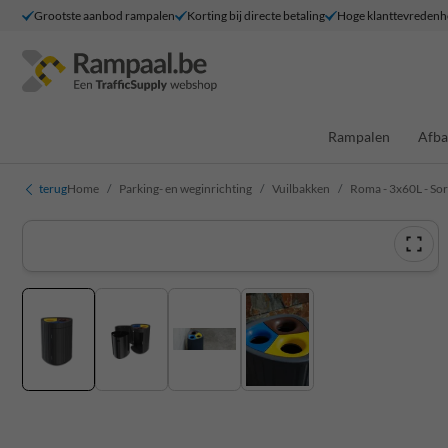
Grootste aanbod rampalen
Korting bij directe betaling
Hoge klanttevredenh
Rampalen
Afba
terug
Home
Parking- en weginrichting
Vuilbakken
Roma - 3x60L - So