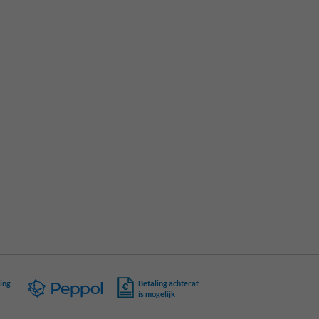
ing
Betaling achteraf
is mogelijk