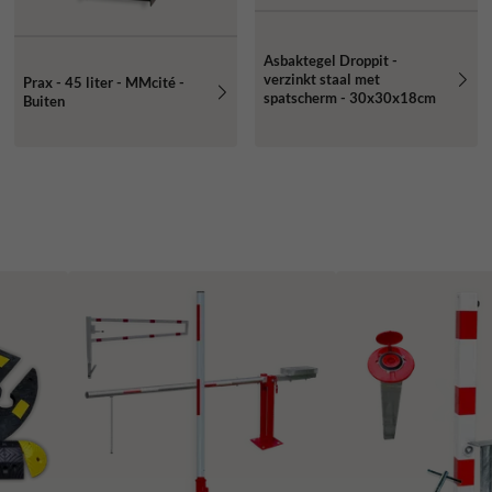
Asbaktegel Droppit -
verzinkt staal met
Prax - 45 liter - MMcité -
spatscherm - 30x30x18cm
Buiten