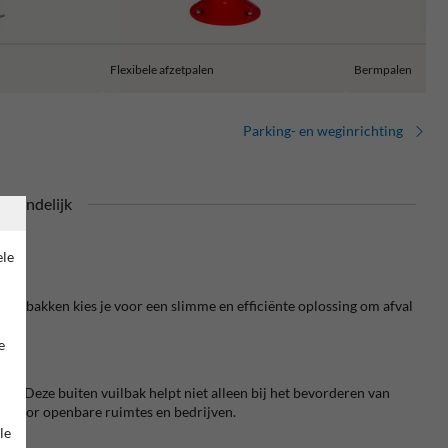
Flexibele afzetpalen
Bermpalen
Parking- en weginrichting
riendelijk
ele
valbakken kies je voor een slimme en efficiënte oplossing om afval
e
al. Deze buiten vuilbak helpt niet alleen bij het bevorderen van
uze voor openbare ruimtes en bedrijven.
le