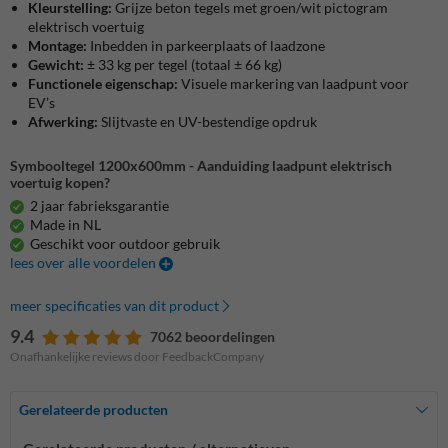
Kleurstelling:
Grijze beton tegels met groen/wit pictogram
elektrisch voertuig
Montage:
Inbedden in parkeerplaats of laadzone
Gewicht:
± 33 kg per tegel (totaal ± 66 kg)
Functionele eigenschap:
Visuele markering van laadpunt voor
EV’s
Afwerking:
Slijtvaste en UV-bestendige opdruk
Symbooltegel 1200x600mm - Aanduiding laadpunt elektrisch
voertuig kopen?
2 jaar fabrieksgarantie
Made in NL
Geschikt voor outdoor gebruik
lees over alle voordelen
meer specificaties van dit product
9.4
7062 beoordelingen
Onafhankelijke reviews door FeedbackCompany
Gerelateerde producten