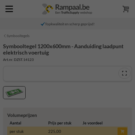
Topkwaliteit en scherp geprijsd!
Symbooltegels
Symbooltegel 1200x600mm - Aanduiding laadpunt
elektrisch voertuig
Art.nr. DZST.14123
Volumeprijzen
Aantal
Prijs per stuk
Je voordeel
per stuk
225,00