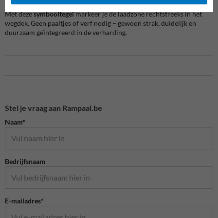
Visuele markering zonder extra borden
Met deze
symbooltegel
markeer je de laadzone rechtstreeks in het
wegdek. Geen paaltjes of verf nodig – gewoon strak, duidelijk en
duurzaam geïntegreerd in de verharding.
Stel je vraag aan Rampaal.be
Naam*
Bedrijfsnaam
E-mailadres*