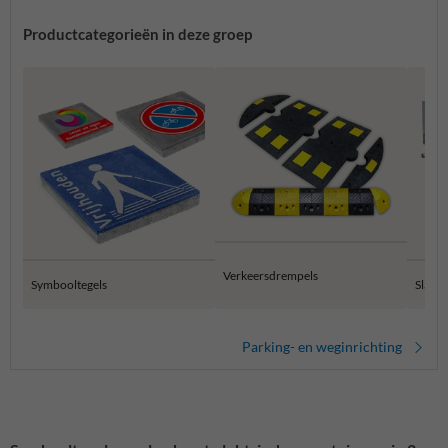
Productcategorieën in deze groep
Verkeersdrempels
Symbooltegels
Slagb
Parking- en weginrichting