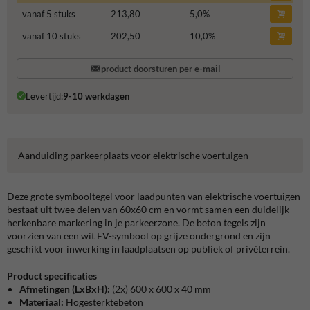
vanaf 5 stuks
213,80
5,0
%
vanaf 10 stuks
202,50
10,0
%
product doorsturen per e-mail
Levertijd:
9-10 werkdagen
Aanduiding parkeerplaats voor elektrische voertuigen
Deze grote symbooltegel voor laadpunten van elektrische voertuigen
bestaat uit twee delen van 60x60 cm en vormt samen een duidelijk
herkenbare markering in je parkeerzone. De beton tegels zijn
voorzien van een wit EV-symbool op grijze ondergrond en zijn
geschikt voor inwerking in laadplaatsen op publiek of privéterrein.
Product specificaties
Afmetingen
(LxBxH):
(2x) 600 x 600 x 40 mm
Materiaal:
Hogesterktebeton