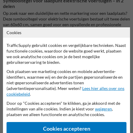
Symbooltegel voor laadpunt elektrische voertuigen – in 2
delen
Op zoek naar een duidelijke en nette markering voor een laadplaats?
Deze symbooltegel voor elektrische voertuigen bestaat uit twee delen
van 60x60 cm, samen goed voor een opvallende en professionele
markering in de verharding. Het witte EV-pictogram op grijze beton
Cookies
tegels is vanop afstand goed zichtbaar.
TrafficSupply gebruikt cookies en vergelijkbare technieken. Naast
Betontegel met praktische afmetingen en duidelijke opdruk
functionele cookies, waardoor de website goed werkt, plaatsen
De tegels zijn gemaakt uit hogesterktebeton en afgewerkt met een
we ook analytische cookies om je de best mogelijke
UV-bestendige, slijtvaste print. Dankzij het modulaire formaat zijn ze
gebruikerservaring te bieden.
eenvoudig in te werken in nieuwe of bestaande bestrating. De
totaaloppervlakte van 120x60 cm biedt maximale zichtbaarheid
Ook plaatsen we marketing cookies en mobiele advertentie-
zonder losse signalisatie.
identifiers, waarmee wij en derde partijen gepersonaliseerde en
niet-gepersonaliseerde advertenties tonen
Toepassingsmogelijkheden
(advertentiepersonalisatie). Meer weten?
Lees hier alles over ons
cookiebeleid
.
Deze symbooltegel is ideaal voor:
Publieke of gemeentelijke laadpunten
Door op "Cookies accepteren" te klikken, ga je akkoord met de
Bedrijventerreinen met EV-infrastructuur
instellingen van alle cookies. Indien je kiest voor
weigeren
,
Supermarkten of retailparkings
plaatsen we alleen functionele en analytische cookies.
Wooncomplexen of appartementen
Laadzones in parkeergarages
Cookies accepteren