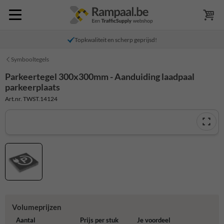
Topkwaliteit en scherp geprijsd!
Symbooltegels
Parkeertegel 300x300mm - Aanduiding laadpaal
parkeerplaats
Art.nr. TWST.14124
Volumeprijzen
Aantal
Prijs per stuk
Je voordeel