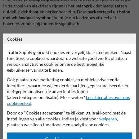
In de groei van elektrisch rijden is het belangrijk dat laadplaatsen
duidelijk zichtbaar en herkenbaar zijn. Deze
parkeertegel uit beton
met wit laadpaal-symbool
helpt je om laadzones visueel af te
bakenen, zonder bijkomende signalisatie.
Functioneel, sterk en onderhoudsvriendelijk
Cookies
De tegel is 30x30 cm groot en vervaardigd uit hogesterktebeton.
Dankzij het ingebakken symbool en de slijtvaste coating blijft het
TrafficSupply gebruikt cookies en vergelijkbare technieken. Naast
laadpaal-pictogram lang zichtbaar, ook bij veelvuldig gebruik of
functionele cookies, waardoor de website goed werkt, plaatsen
regenweer. De tegel past perfect in bestaande bestrating en vergt
we ook analytische cookies om je de best mogelijke
weinig onderhoud.
gebruikerservaring te bieden.
Toepassingsmogelijkheden
Ook plaatsen we marketing cookies en mobiele advertentie-
identifiers, waarmee wij en derde partijen gepersonaliseerde en
Deze symbooltegel is ideaal voor:
niet-gepersonaliseerde advertenties tonen
Publieke laadzones
(advertentiepersonalisatie). Meer weten?
Lees hier alles over ons
Parkings bij kantoren of bedrijven
cookiebeleid
.
Parkeergarages met EV-plaatsen
Gemeentelijke parkeerterreinen
Door op "Cookies accepteren" te klikken, ga je akkoord met de
Supermarkten of retailparken
instellingen van alle cookies. Indien je kiest voor
weigeren
,
Appartementen of wooncomplexen met laadpunten
plaatsen we alleen functionele en analytische cookies.
Eenvoudige integratie in elke verharding