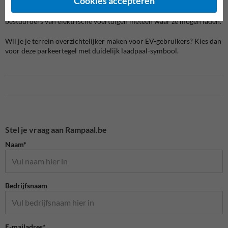
Cookies accepteren
Of het nu gaat om klinkers, beton of andere bestrating: deze tegel
werk je netjes in en zorgt voor een professionele uitstraling. Zo weten
bestuurders van elektrische voertuigen meteen waar ze mogen laden.
Wil je je terrein overzichtelijker maken voor EV-gebruikers? Kies dan
voor deze parkeertegel met duidelijk laadpaal-symbool.
Stel je vraag aan Rampaal.be
Naam*
Bedrijfsnaam
E-mailadres*