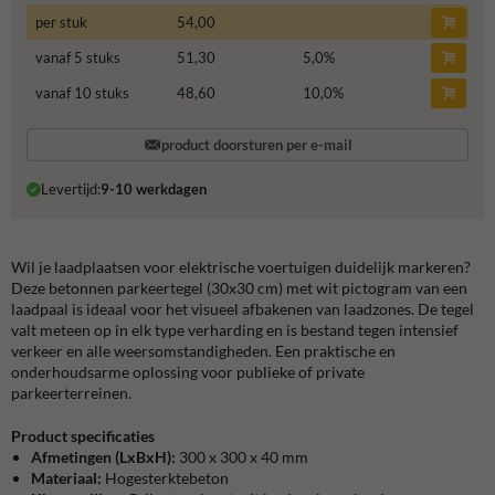
per stuk
54,00
vanaf 5 stuks
51,30
5,0
%
vanaf 10 stuks
48,60
10,0
%
product doorsturen per e-mail
Levertijd:
9-10 werkdagen
Wil je laadplaatsen voor elektrische voertuigen duidelijk markeren?
Deze
betonnen parkeertegel (30x30 cm) met wit pictogram van een
laadpaal is ideaal voor het visueel afbakenen van laadzones. De tegel
valt meteen op in elk type verharding en is bestand tegen intensief
verkeer en alle weersomstandigheden. Een praktische en
onderhoudsarme oplossing voor publieke of private
parkeerterreinen.
Product specificaties
Afmetingen
(LxBxH):
300 x 300 x 40 mm
Materiaal:
Hogesterktebeton