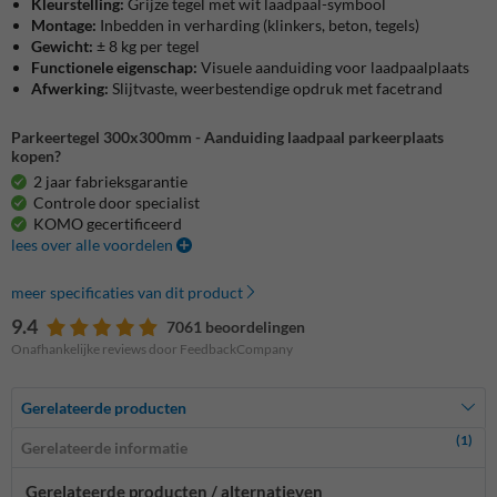
Kleurstelling:
Grijze tegel met wit laadpaal-symbool
Montage:
Inbedden in verharding (klinkers, beton, tegels)
Gewicht:
± 8 kg per tegel
Functionele eigenschap:
Visuele aanduiding voor laadpaalplaats
Afwerking:
Slijtvaste, weerbestendige opdruk met facetrand
Parkeertegel 300x300mm - Aanduiding laadpaal parkeerplaats
kopen?
2 jaar fabrieksgarantie
Controle door specialist
KOMO gecertificeerd
lees over alle voordelen
meer specificaties van dit product
9.4
7061 beoordelingen
Onafhankelijke reviews door FeedbackCompany
Gerelateerde producten
(1)
Gerelateerde informatie
Gerelateerde producten / alternatieven