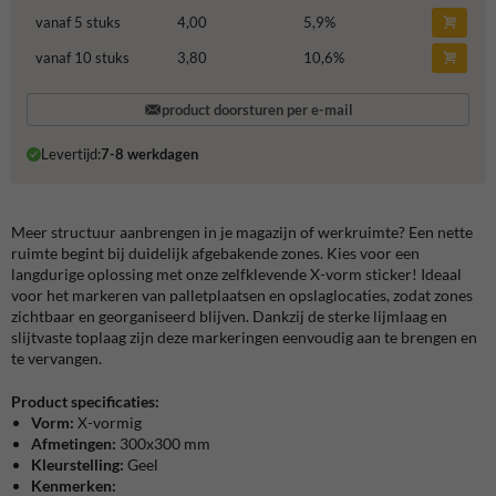
vanaf 5 stuks
4,00
5,9
%
vanaf 10 stuks
3,80
10,6
%
product doorsturen per e-mail
Levertijd:
7-8 werkdagen
Meer structuur aanbrengen in je magazijn of werkruimte? Een nette
ruimte begint bij duidelijk afgebakende zones. Kies voor een
langdurige oplossing met onze zelfklevende X-vorm sticker! Ideaal
voor het markeren van palletplaatsen en opslaglocaties, zodat zones
zichtbaar en georganiseerd blijven. Dankzij de sterke lijmlaag en
slijtvaste toplaag zijn deze markeringen eenvoudig aan te brengen en
te vervangen.
Product specificaties:
Vorm:
X-vormig
Afmetingen:
300x300 mm
Kleurstelling:
Geel
Kenmerken: