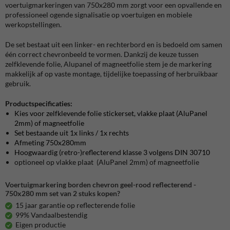
voertuigmarkeringen van 750x280 mm zorgt voor een opvallende en
professioneel ogende signalisatie op voertuigen en mobiele
werkopstellingen.
De set bestaat uit een linker- en rechterbord en is bedoeld om samen
één correct chevronbeeld te vormen. Dankzij de keuze tussen
zelfklevende folie, Alupanel of magneetfolie stem je de markering
makkelijk af op vaste montage, tijdelijke toepassing of herbruikbaar
gebruik.
Productspecificaties:
Kies voor zelfklevende folie stickerset, vlakke plaat (AluPanel
2mm) of magneetfolie
Set bestaande uit 1x links / 1x rechts
Afmeting 750x280mm
Hoogwaardig (retro-)reflecterend klasse 3
volgens DIN 30710
optioneel op vlakke plaat (AluPanel 2mm) of magneetfolie
Voertuigmarkering borden chevron geel-rood reflecterend -
750x280 mm set van 2 stuks kopen?
15 jaar garantie op reflecterende folie
99% Vandaalbestendig
Eigen productie