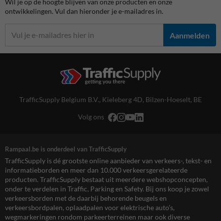
Wil je op de hoogte blijven van onze producten en onze
ontwikkelingen. Vul dan hieronder je e-mailadres in.
Aanmelden
TrafficSupply Belgium B.V.,
Kieleberg 4D
,
Bilzen-Hoeselt, BE
Volg ons
Rampaal.be is onderdeel van TrafficSupply
TrafficSupply is dé grootste online aanbieder van verkeers-, tekst- en
informatieborden en meer dan 10.000 verkeersgerelateerde
producten. TrafficSupply bestaat uit meerdere webshopconcepten,
onder te verdelen in Traffic, Parking en Safety. Bij ons koop je zowel
verkeersborden met de daarbij behorende beugels en
verkeersbordpalen, oplaadpalen voor elektrische auto’s,
wegmarkeringen rondom parkeerterreinen maar ook diverse