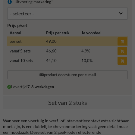
Uitvoering markering*
Prijs p/set
Aantal
Prijs per stuk
Je voordeel
per set
49,00
vanaf 5 sets
46,60
4,9
%
vanaf 10 sets
44,10
10,0
%
product doorsturen per e-mail
Levertijd:
7-8 werkdagen
Set van 2 stuks
Wanneer een voertuig in werf- of interventiecontext extra zichtbaar
moet zijn, is een duidelijke chevronmarkering vaak geen detail maar
een noodzaak. Deze set van 2 geel-rode reflecterende