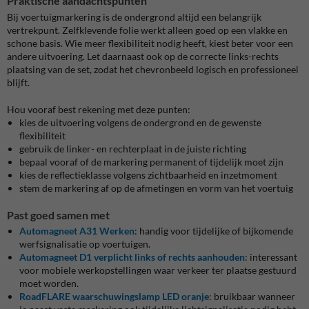
Praktische aandachtspunten
Bij voertuigmarkering is de ondergrond altijd een belangrijk
vertrekpunt. Zelfklevende folie werkt alleen goed op een vlakke en
schone basis. Wie meer flexibiliteit nodig heeft, kiest beter voor een
andere uitvoering. Let daarnaast ook op de correcte links-rechts
plaatsing van de set, zodat het chevronbeeld logisch en professioneel
blijft.
Hou vooraf best rekening met deze punten:
kies de uitvoering volgens de ondergrond en de gewenste
flexibiliteit
gebruik de linker- en rechterplaat in de juiste richting
bepaal vooraf of de markering permanent of tijdelijk moet zijn
kies de reflectieklasse volgens zichtbaarheid en inzetmoment
stem de markering af op de afmetingen en vorm van het voertuig
Past goed samen met
Automagneet A31 Werken
: handig voor tijdelijke of bijkomende
werfsignalisatie op voertuigen.
Automagneet D1 verplicht links of rechts aanhouden
: interessant
voor mobiele werkopstellingen waar verkeer ter plaatse gestuurd
moet worden.
RoadFLARE waarschuwingslamp LED oranje
: bruikbaar wanneer