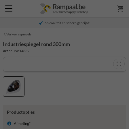
Topkwaliteit en scherp geprijsd!
Verkeersspiegels
Industriespiegel rond 300mm
Art.nr. TW.14832
Productopties
Afmeting*