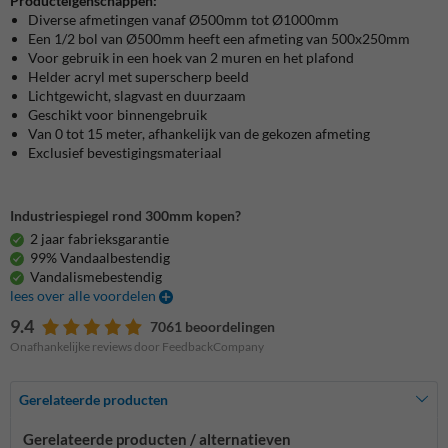
Producteigenschappen:
Diverse afmetingen vanaf Ø500mm tot Ø1000mm
Een 1/2 bol van Ø500mm heeft een afmeting van 500x250mm
Voor gebruik in een hoek van 2 muren en het plafond
Helder acryl met superscherp beeld
Lichtgewicht, slagvast en duurzaam
Geschikt voor binnengebruik
Van 0 tot 15 meter, afhankelijk van de gekozen afmeting
Exclusief bevestigingsmateriaal
Industriespiegel rond 300mm kopen?
2 jaar fabrieksgarantie
99% Vandaalbestendig
Vandalismebestendig
lees over alle voordelen
9.4
7061 beoordelingen
Onafhankelijke reviews door FeedbackCompany
Gerelateerde producten
Gerelateerde producten / alternatieven