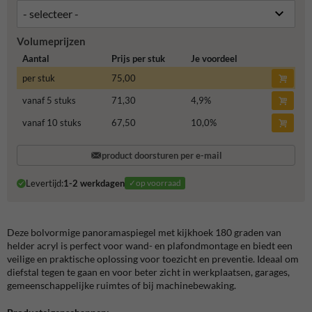
Volumeprijzen
Aantal
Prijs per stuk
Je voordeel
per stuk
75,00
vanaf 5 stuks
71,30
4,9
%
vanaf 10 stuks
67,50
10,0
%
product doorsturen per e-mail
Levertijd:
1-2 werkdagen
✓op voorraad
Deze bolvormige panoramaspiegel met kijkhoek 180 graden van
helder acryl is perfect voor wand- en plafondmontage en biedt een
veilige en praktische oplossing voor toezicht en preventie. Ideaal om
diefstal tegen te gaan en voor beter zicht in werkplaatsen, garages,
gemeenschappelijke ruimtes of bij machinebewaking.