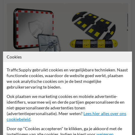
Cookies
Verkeersdrempels
Verkeersspiegels
Slagb
TrafficSupply gebruikt cookies en vergelijkbare technieken. Naast
functionele cookies, waardoor de website goed werkt, plaatsen
we ook analytische cookies om je de best mogelijke
gebruikerservaring te bieden.
Parking- en weginrichting
Ook plaatsen we marketing cookies en mobiele advertentie-
identifiers, waarmee wij en derde partijen gepersonaliseerde en
niet-gepersonaliseerde advertenties tonen
(advertentiepersonalisatie). Meer weten?
Lees hier alles over ons
Stel je vraag aan Rampaal.be
cookiebeleid
.
Naam*
Door op "Cookies accepteren" te klikken, ga je akkoord met de
instellingen van alle cookies. Indien je kiest voor
weigeren
,