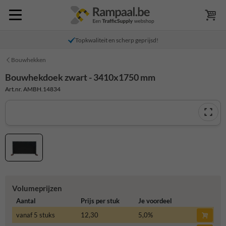
Topkwaliteit en scherp geprijsd!
Bouwhekken
Bouwhekdoek zwart - 3410x1750 mm
Art.nr. AMBH.14834
Volumeprijzen
Aantal
Prijs per stuk
Je voordeel
vanaf 5 stuks
12,30
5,0
%