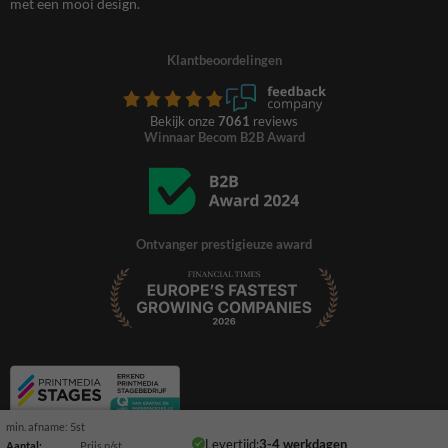
met een mooi design.
Klantbeoordelingen
Bekijk onze
7061
reviews
Winnaar Becom B2B Award
Ontvanger prestigieuze award
min. afname: 5st
Levertijd:
3-4 werkdagen
Aantal:
Prijs p/st