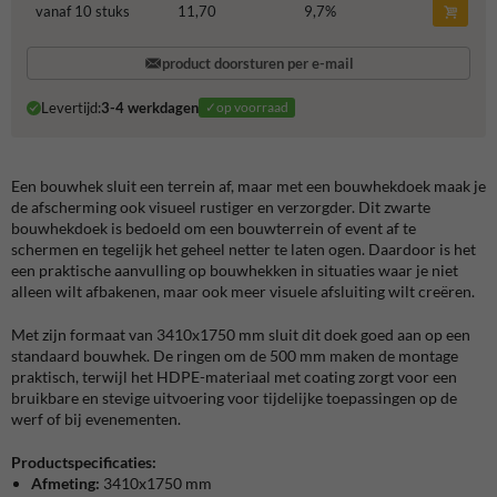
vanaf 10 stuks
11,70
9,7
%
product doorsturen per e-mail
Levertijd:
3-4 werkdagen
✓op voorraad
Een bouwhek sluit een terrein af, maar met een bouwhekdoek maak je
de afscherming ook visueel rustiger en verzorgder. Dit zwarte
bouwhekdoek is bedoeld om een bouwterrein of event af te
schermen en tegelijk het geheel netter te laten ogen. Daardoor is het
een praktische aanvulling op bouwhekken in situaties waar je niet
alleen wilt afbakenen, maar ook meer visuele afsluiting wilt creëren.
Met zijn formaat van 3410x1750 mm sluit dit doek goed aan op een
standaard bouwhek. De ringen om de 500 mm maken de montage
praktisch, terwijl het HDPE-materiaal met coating zorgt voor een
bruikbare en stevige uitvoering voor tijdelijke toepassingen op de
werf of bij evenementen.
Productspecificaties:
Afmeting:
3410x1750 mm