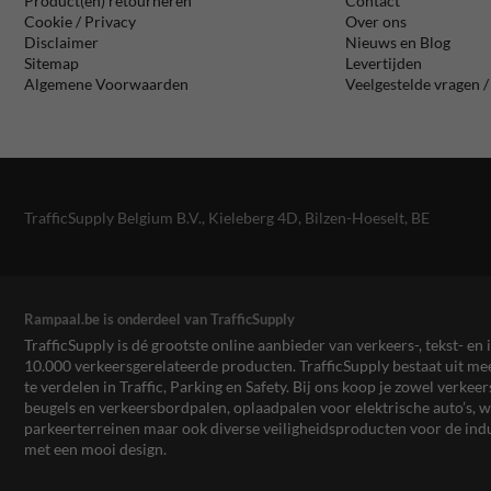
Product(en) retourneren
Contact
Cookie / Privacy
Over ons
Disclaimer
Nieuws en Blog
Sitemap
Levertijden
Algemene Voorwaarden
Veelgestelde vragen 
TrafficSupply Belgium B.V.,
Kieleberg 4D
,
Bilzen-Hoeselt, BE
Rampaal.be is onderdeel van TrafficSupply
TrafficSupply is dé grootste online aanbieder van verkeers-, tekst- 
10.000 verkeersgerelateerde producten. TrafficSupply bestaat uit 
te verdelen in Traffic, Parking en Safety. Bij ons koop je zowel verk
beugels en verkeersbordpalen, oplaadpalen voor elektrische auto’s
parkeerterreinen maar ook diverse veiligheidsproducten voor de ind
met een mooi design.