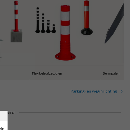
Flexibele afzetpalen
Bermpalen
Parking- en weginrichting
ficeerd
ele