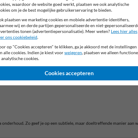
jk markeren in beton
okies, waardoor de website goed werkt, plaatsen we ook analytische
okies om je de best mogelijke gebruikerservaring te bieden.
eaal om in de bestrating aan te duiden dat voorrang verleend moet worde
k plaatsen we marketing cookies en mobiele advertentie-identifiers,
armee wij en derde partijen gepersonaliseerde en niet-gepersonaliseerd
vertenties tonen (advertentiepersonalisatie). Meer weten?
Lees hier alles
er ons cookiebeleid
.
estendige en slijtvaste opdruk. Hierdoor blijft het haaientandsymbool goe
or op "Cookies accepteren" te klikken, ga je akkoord met de instellingen
n alle cookies. Indien je kiest voor
weigeren
, plaatsen we alleen functione
 analytische cookies.
Cookies accepteren
ra onderhoud. Zo geef je op een subtiele, maar doeltreffende manier aan