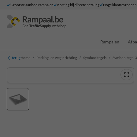
Grootste aanbod rampalen
Korting bij directe betaling
Hoge klanttevredenh
Rampalen
Afba
terug
Home
Parking- en weginrichting
Symbooltegels
Symbooltegel 