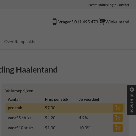
Bestelstatus
Login
Contact
Vragen? 011 495 473
Winkelmand
Over Rampaal.be
ding Haaientand
Volumeprijzen
alle shops
Aantal
Prijs per stuk
Je voordeel
per stuk
57,00
vanaf 5 stuks
54,20
4,9
%
vanaf 10 stuks
51,30
10,0
%