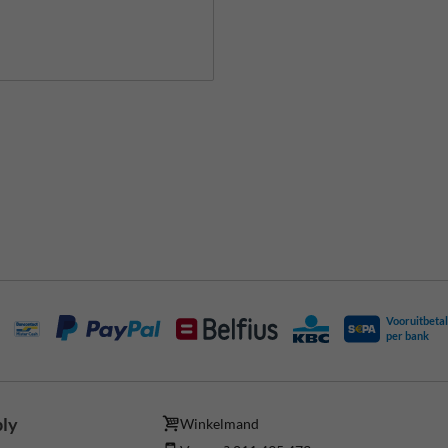
Vooruitbetal
per bank
ply
Winkelmand