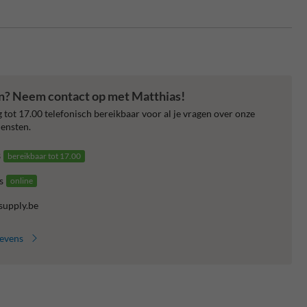
en? Neem contact op met Matthias!
 tot 17.00 telefonisch bereikbaar voor al je vragen over onze
ensten.
3
bereikbaar tot 17.00
s
online
supply.be
gevens