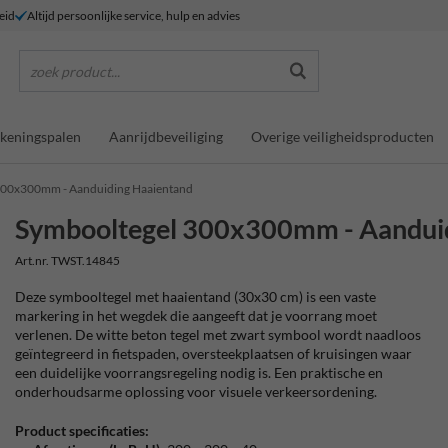
eid
Altijd persoonlijke service, hulp en advies
zoek product...
keningspalen
Aanrijdbeveiliging
Overige veiligheidsproducten
300x300mm - Aanduiding Haaientand
Symbooltegel 300x300mm - Aandui
Art.nr. TWST.14845
Deze symbooltegel met haaientand (30x30 cm) is een vaste
markering in het wegdek die aangeeft dat je voorrang moet
verlenen. De witte beton tegel met zwart symbool wordt naadloos
geïntegreerd in fietspaden, oversteekplaatsen of kruisingen waar
een duidelijke voorrangsregeling nodig is. Een praktische en
onderhoudsarme oplossing voor visuele verkeersordening.
Product specificaties: