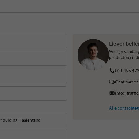
Liever bell
We zijn vandaag
producten en di
011 495 47
Chat met on
info@traffic
Alle contactge