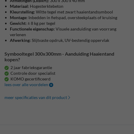
Afmetingen
(LxBxH):
300 x 300 x 40 mm
Materiaal:
Hogesterktebeton
Kleurstelling:
Witte tegel met zwart haaientandsymbool
Montage:
Inbedden in fietspad, oversteekplaats of kruising
Gewicht:
± 8 kg per tegel
Functionele eigenschap:
Visuele aanduiding van voorrang
verlenen
Afwerking:
Slijtvaste opdruk, UV-bestendig oppervlak
Symbooltegel 300x300mm - Aanduiding Haaientand
kopen?
2 jaar fabrieksgarantie
Controle door specialist
KOMO gecertificeerd
lees over alle voordelen
meer specificaties van dit product