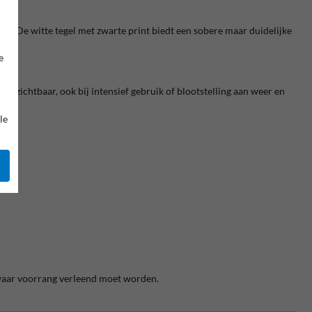
n. De witte tegel met zwarte print biedt een sobere maar duidelijke
e
d zichtbaar, ook bij intensief gebruik of blootstelling aan weer en
le
 waar voorrang verleend moet worden.