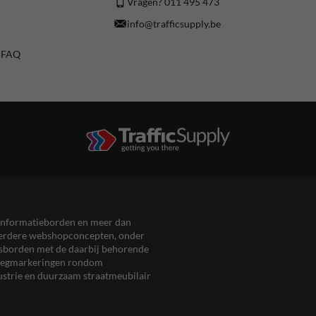
Vragen? 011 495 473
info@trafficsupply.be
/ FAQ
en informatieborden en meer dan
meerdere webshopconcepten, onder
eersborden met de daarbij behorende
, wegmarkeringen rondom
ustrie en duurzaam straatmeubilair