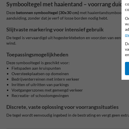
Symbooltegel met haaientand – voorrang duideli
co
co
Deze
betonnen symbooltegel (30x30 cm)
met haaientandsymbool is id
aanduiding, zonder dat je verf of losse borden nodig hebt.
Oo
wa
Slijtvaste markering voor intensief gebruik
ad
ov
De tegel is vervaardigd uit hogesterktebeton en voorzien van een UV-b
wind.
Do
va
Toepassingsmogelijkheden
en
Deze symbooltegel is geschikt voor:
Fietspaden aan kruispunten
Oversteekplaatsen op domeinen
Bedrijventerreinen met intern verkeer
Inritten of uitritten van parkings
Voetgangerszones met gemengd verkeer
Recreatie- of schoolomgevingen
Discrete, vaste oplossing voor voorrangssituaties
De tegel wordt eenvoudig ingebed in de bestrating en vergt geen ext