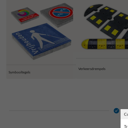
Verkeersdrempels
Symbooltegels
2 j
C
Tr