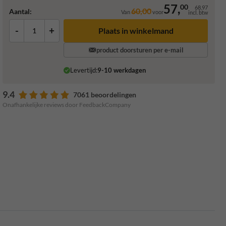
57,
00
68,97
60,00
Aantal:
Van
voor
incl. btw
-
+
Plaats in winkelmand
product doorsturen per e-mail
Levertijd:
9-10 werkdagen
9.4
7061 beoordelingen
Onafhankelijke reviews door FeedbackCompany