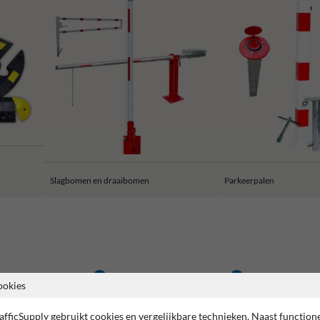
Slagbomen en draaibomen
Parkeerpalen
aar fabrieksgarantie
Controle door specialist
KOMO gecerti
ookies
afficSupply gebruikt cookies en vergelijkbare technieken. Naast function