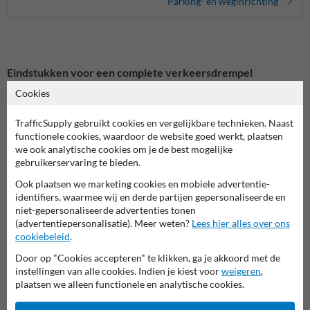
Parking- en weginrichting
Eindstukken voor een complete verkeersdrempel
Een verkeersdrempel is pas echt effectief met de juiste eindstukken.
Cookies
Deze kunststof eindstukken zorgen voor een vloeiende overgang en
verkleinen de kans op schade aan voertuigen. Bovendien dragen ze bij
TrafficSupply gebruikt cookies en vergelijkbare technieken. Naast
aan een veilige en nette afwerking van uw snelheidsremmers.
functionele cookies, waardoor de website goed werkt, plaatsen
we ook analytische cookies om je de best mogelijke
Geel-zwarte kleur voor extra zichtbaarheid
gebruikerservaring te bieden.
Dankzij de contrasterende geel-zwarte kleur vallen de eindstukken
Ook plaatsen we marketing cookies en mobiele advertentie-
goed op, zelfs bij slecht weer of in het donker. Dit helpt bestuurders
identifiers, waarmee wij en derde partijen gepersonaliseerde en
om tijdig snelheid te minderen en verhoogt de verkeersveiligheid op
niet-gepersonaliseerde advertenties tonen
parkeerplaatsen, bedrijventerreinen en toegangswegen.
(advertentiepersonalisatie). Meer weten?
Lees hier alles over ons
cookiebeleid
.
Stevig materiaal en eenvoudige plaatsing
Deze eindstukken zijn gemaakt van slijtvast kunststof en bestand
Door op "Cookies accepteren" te klikken, ga je akkoord met de
tegen intensief gebruik. Ze zijn eenvoudig te bevestigen aan
instellingen van alle cookies. Indien je kiest voor
weigeren
,
modulaire verkeersdrempels en zorgen voor een stevige constructie
plaatsen we alleen functionele en analytische cookies.
die jarenlang meegaat.