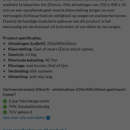
snelheid te beperken tot 20 km/u. Met afmetingen van 250 x 400 x 50
mm en een opvallende geel-zwarte kleurstelling zorgen ze voor
verhoogde zichtbaarheid en veiligheid op wegen en parkeerterreinen.
Dankzij de handige modulaire opbouw van dit product is het
eenvoudig om de drempel uit te breiden of om delen te vervangen.
Product specificaties:
Afmetingen (LxBxH):
250x400x50mm
Kleurstelling:
Geel of zwart (Zie product opties)
Gewicht:
±11kg
Maximale belasting:
40 Ton
Montage:
met bouten (4st) of lijm
Verbinding:
klik-systeem
Afwerking:
anti-slip laag
Verkeersdrempel 20km/h - eindstukken 250x400x50mm geel/zwart
kopen?
2 jaar fabrieksgarantie
99% Vandaalbestendig
TUV gekeurd
lees over alle voordelen
meer specificaties van dit product