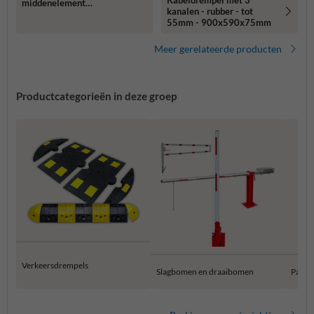
middenelement
kanalen - rubber - tot
500x430x60mm
55mm - 900x590x75mm
geel/zwart
Meer gerelateerde producten
Productcategorieën in deze groep
Verkeersdrempels
Slagbomen en draaibomen
Parke