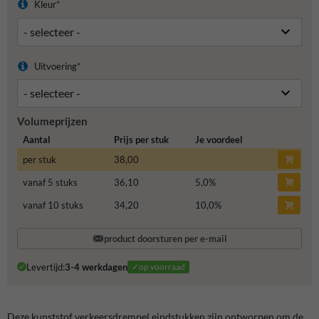
Kleur*
Uitvoering*
Volumeprijzen
Aantal
Prijs per stuk
Je voordeel
per stuk
38,00
vanaf 5 stuks
36,10
5,0
%
vanaf 10 stuks
34,20
10,0
%
product doorsturen per e-mail
Levertijd:
3-4 werkdagen
✓op voorraad
Deze kunststof verkeersdrempel eindstukken zijn ontworpen om de