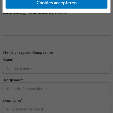
Cookies accepteren
Met deze kunststof verkeersdrempel eindstukken zorgt u voor een
veilige, complete en goed zichtbare snelheidsbeperking. Profiteer van
snelle levering, top service en top kwaliteit!
Stel je vraag aan Rampaal.be
Naam*
Bedrijfsnaam
E-mailadres*