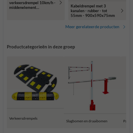
verkeersdrempel 10km/h -
Kabeldrempel met 3
middenelement
kanalen - rubber - tot
500x430x60mm
55mm - 900x590x75mm
geel/zwart
Meer gerelateerde producten
Productcategorieën in deze groep
Verkeersdrempels
Slagbomen en draaibomen
Parke