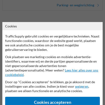
Parking- en weginrichting
Cookies
Eindstukken voor een complete verkeersdrempel
Een verkeersdrempel is pas echt effectief met de juiste eindstukken.
TrafficSupply gebruikt cookies en vergelijkbare technieken. Naast
Deze kunststof eindstukken zorgen voor een vloeiende overgang en
functionele cookies, waardoor de website goed werkt, plaatsen
verkleinen de kans op schade aan voertuigen. Bovendien dragen ze bij
we ook analytische cookies om je de best mogelijke
aan een veilige en nette afwerking van uw snelheidsremmers.
gebruikerservaring te bieden.
Ook plaatsen we marketing cookies en mobiele advertentie-
Geel-zwarte kleur voor extra zichtbaarheid
identifiers, waarmee wij en derde partijen gepersonaliseerde en
Dankzij de contrasterende geel-zwarte kleur vallen de eindstukken
niet-gepersonaliseerde advertenties tonen
goed op, zelfs bij slecht weer of in het donker. Dit helpt bestuurders
(advertentiepersonalisatie). Meer weten?
Lees hier alles over ons
om tijdig snelheid te minderen en verhoogt de verkeersveiligheid op
cookiebeleid
.
parkeerplaatsen, bedrijventerreinen en toegangswegen.
Door op "Cookies accepteren" te klikken, ga je akkoord met de
Stevig materiaal en eenvoudige plaatsing
instellingen van alle cookies. Indien je kiest voor
weigeren
,
Deze eindstukken zijn gemaakt van slijtvast kunststof en bestand
plaatsen we alleen functionele en analytische cookies.
tegen intensief gebruik. Ze zijn eenvoudig te bevestigen aan
modulaire verkeersdrempels en zorgen voor een stevige constructie
Cookies accepteren
die jarenlang meegaat.