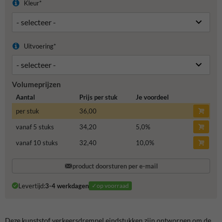
Kleur*
Uitvoering*
Volumeprijzen
Aantal
Prijs per stuk
Je voordeel
per stuk
36,00
vanaf 5 stuks
34,20
5,0
%
vanaf 10 stuks
32,40
10,0
%
product doorsturen per e-mail
Levertijd:
3-4 werkdagen
✓op voorraad
Deze kunststof verkeersdrempel eindstukken zijn ontworpen om de