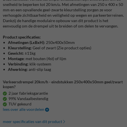
snelheid te beperken tot 20 km/u. Met afmetingen van 250 x 400 x 50
mm en een opvallende geel-zwarte kleurstelling zorgen ze voor
verhoogde zichtbaarheid en veiligheid op wegen en parkeerterreinen.
Dankzij de handige modulaire opbouw van dit product is het
eenvoudig om de drempel uit te breiden of om delen te vervangen.
Product specificaties:
Afmetingen (LxBxH):
250x400x50mm
Kleurstelling:
Geel of zwart (Zie product opties)
Gewicht:
±11kg
Montage:
met bouten (4st) of lijm
Verbinding:
klik-systeem
Afwerking:
anti-slip laag
Verkeersdrempel 20km/h - eindstukken 250x400x50mm geel/zwart
kopen?
2 jaar fabrieksgarantie
99% Vandaalbestendig
TUV gekeurd
lees over alle voordelen
meer specificaties van dit product