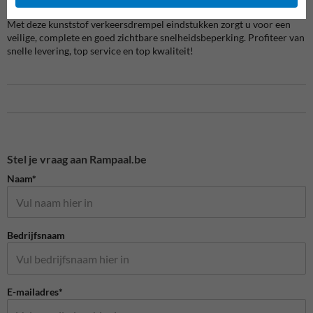
Met deze kunststof verkeersdrempel eindstukken zorgt u voor een
veilige, complete en goed zichtbare snelheidsbeperking. Profiteer van
snelle levering, top service en top kwaliteit!
Stel je vraag aan Rampaal.be
Naam*
Bedrijfsnaam
E-mailadres*