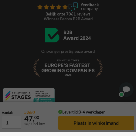
Bekijk onze
7061
reviews
Winnaar Becom B2B Award
Ontvanger prestigieuze award
Levertijd:
3-4 werkdagen
52,50
Aantal:
47,
00
56,87
incl. btw
© 2026 TrafficSupply. Alle rechten voorbehouden.