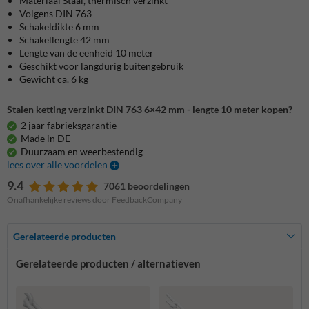
Materiaal Staal, thermisch verzinkt
Volgens DIN 763
Schakeldikte 6 mm
Schakellengte 42 mm
Lengte van de eenheid 10 meter
Geschikt voor langdurig buitengebruik
Gewicht ca. 6 kg
Stalen ketting verzinkt DIN 763 6×42 mm - lengte 10 meter kopen?
2 jaar fabrieksgarantie
Made in DE
Duurzaam en weerbestendig
lees over alle voordelen
9.4
7061 beoordelingen
Onafhankelijke reviews door FeedbackCompany
Gerelateerde producten
Gerelateerde producten / alternatieven