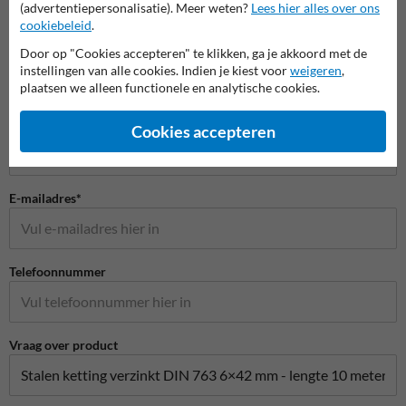
(advertentiepersonalisatie). Meer weten?
Lees hier alles over ons
Stel je vraag aan Rampaal.be
cookiebeleid
.
Naam*
Door op "Cookies accepteren" te klikken, ga je akkoord met de
instellingen van alle cookies. Indien je kiest voor
weigeren
,
plaatsen we alleen functionele en analytische cookies.
Bedrijfsnaam
Cookies accepteren
E-mailadres*
Telefoonnummer
Vraag over product