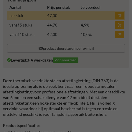
Aantal
Prijs per stuk
Je voordeel
per stuk
47,00
vanaf 5 stuks
44,70
4,9
%
vanaf 10 stuks
42,30
10,0
%
product doorsturen per e-mail
Levertijd:
3-4 werkdagen
✓op voorraad
Deze thermisch verzinkte stalen afzettingketting (DIN 763) is de
ideale oplossing als je op zoek bent naar een robuuste metalen
afzettingketting voor professionele afzettingen. Met een draaddikte
van 6 mm en een schakellengte van 42 mm biedt de stalen
afzettingketting een hoge sterkte en flexibiliteit. Hij is volledig
verzinkt, waardoor hij optimaal beschermd is tegen corrosie en
uitstekend geschikt is voor langdurig gebruik buitenshuis.
Productspecificaties