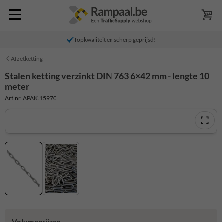
Topkwaliteit en scherp geprijsd!
Afzetketting
Stalen ketting verzinkt DIN 763 6×42 mm - lengte 10
meter
Art.nr. APAK.15970
Volumeprijzen