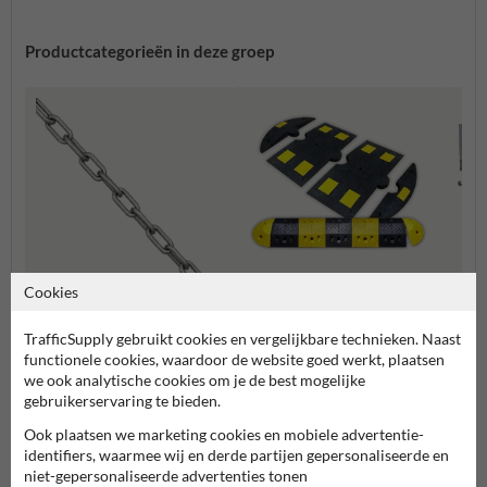
Productcategorieën in deze groep
Cookies
Verkeersdrempels
Slagb
TrafficSupply gebruikt cookies en vergelijkbare technieken. Naast
Afzetketting
functionele cookies, waardoor de website goed werkt, plaatsen
we ook analytische cookies om je de best mogelijke
gebruikerservaring te bieden.
Parking- en weginrichting
Ook plaatsen we marketing cookies en mobiele advertentie-
identifiers, waarmee wij en derde partijen gepersonaliseerde en
niet-gepersonaliseerde advertenties tonen