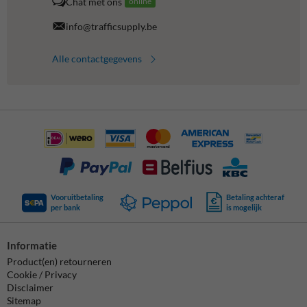
Chat met ons
online
info@trafficsupply.be
Alle contactgegevens
Vooruitbetaling
Betaling achteraf
per bank
is mogelijk
Informatie
Product(en) retourneren
Cookie / Privacy
Disclaimer
Sitemap