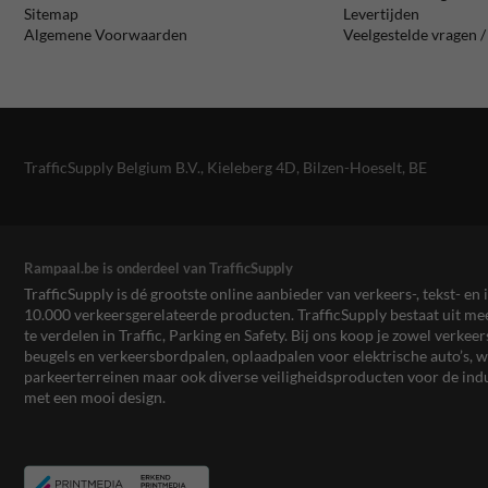
Sitemap
Levertijden
Algemene Voorwaarden
Veelgestelde vragen 
TrafficSupply Belgium B.V.,
Kieleberg 4D
,
Bilzen-Hoeselt, BE
Rampaal.be is onderdeel van TrafficSupply
TrafficSupply is dé grootste online aanbieder van verkeers-, tekst- 
10.000 verkeersgerelateerde producten. TrafficSupply bestaat uit 
te verdelen in Traffic, Parking en Safety. Bij ons koop je zowel verk
beugels en verkeersbordpalen, oplaadpalen voor elektrische auto’s
parkeerterreinen maar ook diverse veiligheidsproducten voor de ind
met een mooi design.