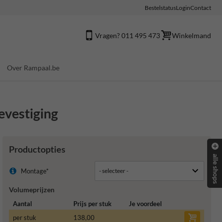
Bestelstatus
Login
Contact
Vragen? 011 495 473
Winkelmand
Over Rampaal.be
bevestiging
Productopties
alle shops
Montage*
Volumeprijzen
Aantal
Prijs per stuk
Je voordeel
per stuk
138,00