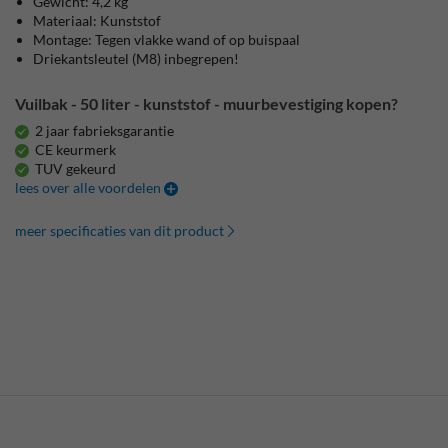
Gewicht: 4,2 kg
Materiaal: Kunststof
Montage: Tegen vlakke wand of op buispaal
Driekantsleutel (M8) inbegrepen!
Vuilbak - 50 liter - kunststof - muurbevestiging kopen?
2 jaar fabrieksgarantie
CE keurmerk
TUV gekeurd
lees over alle voordelen
meer specificaties van dit product