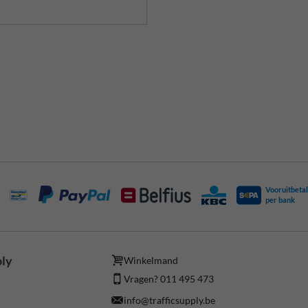
Vooruitbetal
per bank
ply
Winkelmand
Vragen? 011 495 473
info@trafficsupply.be