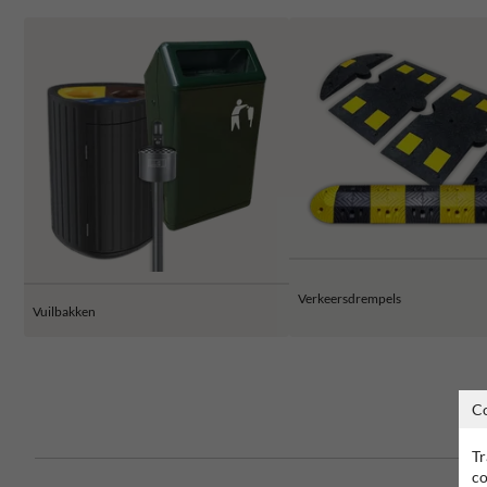
Verkeersdrempels
Vuilbakken
C
Tr
co