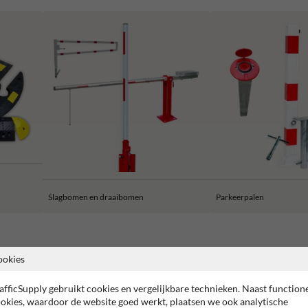
Slagbomen en draaibomen
Parkeerpalen
ookies
afficSupply gebruikt cookies en vergelijkbare technieken. Naast function
2 jaar fabrieksgarantie
CE keurmerk
TUV gekeurd
okies, waardoor de website goed werkt, plaatsen we ook analytische