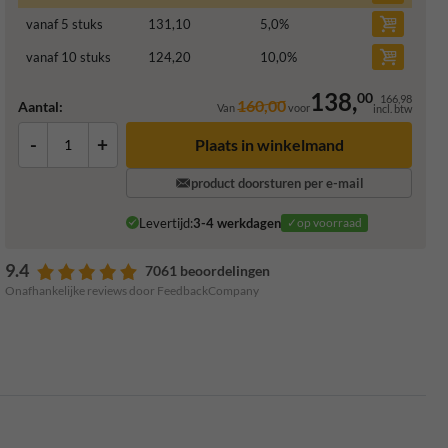
vanaf 5 stuks
131,10
5,0
%
vanaf 10 stuks
124,20
10,0
%
138,
00
166,98
160,00
Aantal:
Van
voor
incl. btw
-
+
Plaats in winkelmand
product doorsturen per e-mail
Levertijd:
3-4 werkdagen
✓op voorraad
9.4
7061 beoordelingen
Onafhankelijke reviews door FeedbackCompany