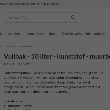
eid
Altijd persoonlijke service, hulp en advies
zoek product...
keningspalen
Aanrijdbeveiliging
Overige veiligheidsproducten
- kunststof - muurbevestiging
Vuilbak - 50 liter - kunststof - muur
Art.nr. ABBA.16009
Kunststof vuilbak - beschikbaar in de kleuren oranje en groen. De
vuilnisbak is voorzien van een slot zodat de container met afval
beschermt blijft. Er wordt standaard een driekantssleutel
meegeleverd. De houder en onderkant zijn gemaakt van verzinkt
staal voor extra stevigheid en duurzaamheid.
Specificaties
Inhoud: 50 liter