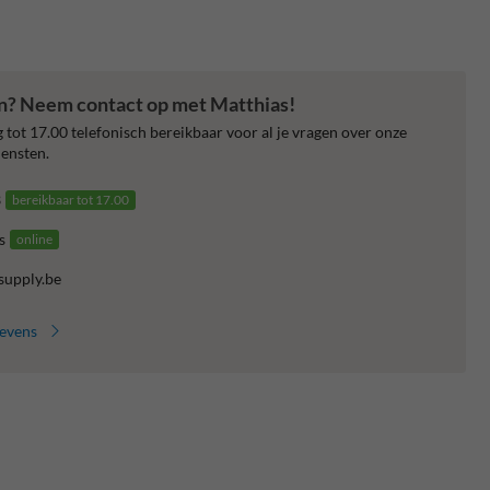
en? Neem contact op met Matthias!
 tot 17.00 telefonisch bereikbaar voor al je vragen over onze
ensten.
3
bereikbaar tot 17.00
s
online
supply.be
gevens