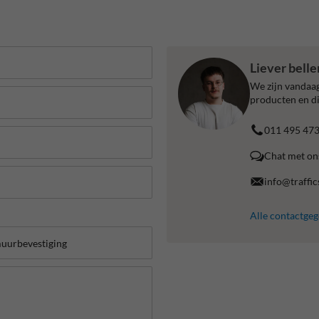
Liever bell
We zijn vandaag
producten en di
011 495 47
Chat met on
info@traffic
Alle contactge