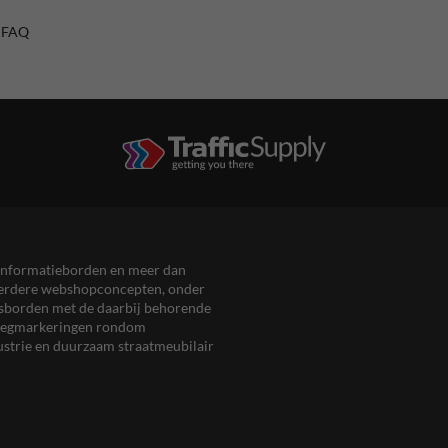
/ FAQ
en informatieborden en meer dan
meerdere webshopconcepten, onder
eersborden met de daarbij behorende
, wegmarkeringen rondom
ustrie en duurzaam straatmeubilair