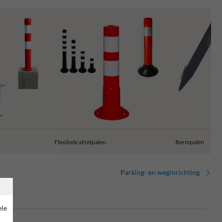
Flexibele afzetpalen
Bermpalen
Parking- en weginrichting
ele