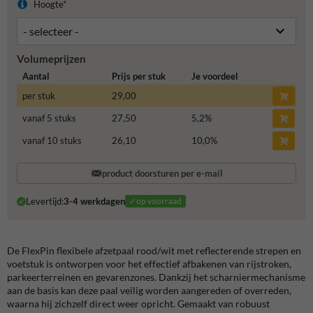
Hoogte*
Volumeprijzen
Aantal
Prijs per stuk
Je voordeel
per stuk
29,00
vanaf 5 stuks
27,50
5,2
%
vanaf 10 stuks
26,10
10,0
%
product doorsturen per e-mail
Levertijd:
3-4 werkdagen
✓op voorraad
De FlexPin flexibele afzetpaal rood/wit met reflecterende strepen en
voetstuk is ontworpen voor het effectief afbakenen van rijstroken,
parkeerterreinen en gevarenzones. Dankzij het scharniermechanisme
aan de basis kan deze paal veilig worden aangereden of overreden,
waarna hij zichzelf direct weer opricht. Gemaakt van robuust