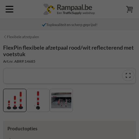
Topkwaliteit en scherp geprijsd!
Flexibele afzetpalen
FlexPin flexibele afzetpaal rood/wit reflecterend met
voetstuk
Art.nr. ABRP.14685
Productopties