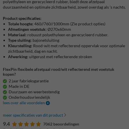
polyethyleen en gerecycleerd rubber, biedt deze afzetpaal
duurzaamheid en optimale zichtbaarheid, zowel overdag als 's nachts.
Product specificaties:
Totale hoogte:
460//760//1000mm (Zie product opties)
Afmetingen voetstuk:
Ø270x60mm
Materiaal:
robuust polyethyleen en gerecycleerd rubber.
Type sluiting:
bajonetsluiting
Kleurstelling:
Rood-wit met
reflecterend oppervlak voor optimale
zichtbaarheid, dag en nacht.
Afwerking:
uitgerust met reflecterende stroken
FlexPin flexibele afzetpaal rood/wit reflecterend met voetstuk
kopen?
2 jaar fabrieksgarantie
Made in DE
Duurzaam en weerbestendig
Onderhoudsvriendelijk
lees over alle voordelen
meer specificaties van dit product
9.4
7062 beoordelingen