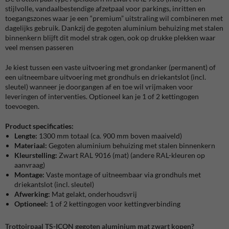
stijlvolle, vandaalbestendige afzetpaal voor parkings, inritten en
toegangszones waar je een “premium” uitstraling wil combineren met
dagelijks gebruik. Dankzij de gegoten aluminium behuizing met stalen
binnenkern blijft dit model strak ogen, ook op drukke plekken waar
veel mensen passeren
Je kiest tussen een vaste uitvoering met grondanker (permanent) of
een uitneembare uitvoering met grondhuls en driekantslot (incl.
sleutel) wanneer je doorgangen af en toe wil vrijmaken voor
leveringen of interventies. Optioneel kan je 1 of 2 kettingogen
toevoegen.
Product specificaties:
Lengte:
1300 mm totaal (ca. 900 mm boven maaiveld)
Materiaal:
Gegoten aluminium behuizing met stalen binnenkern
Kleurstelling:
Zwart RAL 9016 (mat) (andere RAL-kleuren op
aanvraag)
Montage:
Vaste montage of uitneembaar via grondhuls met
driekantslot (incl. sleutel)
Afwerking:
Mat gelakt, onderhoudsvrij
Optioneel:
1 of 2 kettingogen voor kettingverbinding
Trottoirpaal TS-ICON gegoten aluminium mat zwart kopen?