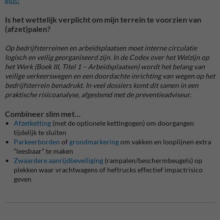
gids!
Is het wettelijk verplicht om mijn terrein te voorzien van
(afzet)palen?
Op bedrijfsterreinen en arbeidsplaatsen moet interne circulatie
logisch en veilig georganiseerd zijn. In de Codex over het Welzijn op
het Werk (Boek III, Titel 1 – Arbeidsplaatsen) wordt het belang van
veilige verkeerswegen en een doordachte inrichting van wegen op het
bedrijfsterrein benadrukt. In veel dossiers komt dit samen in een
praktische risicoanalyse, afgestemd met de preventieadviseur.
Combineer slim met…
Afzetketting
(met de optionele kettingogen) om doorgangen
tijdelijk te sluiten
Parkeerborden
of
grondmarkering
om vakken en looplijnen extra
“leesbaar” te maken
Zwaardere aanrijdbeveiliging
(rampalen/beschermbeugels) op
plekken waar vrachtwagens of heftrucks effectief impactrisico
geven