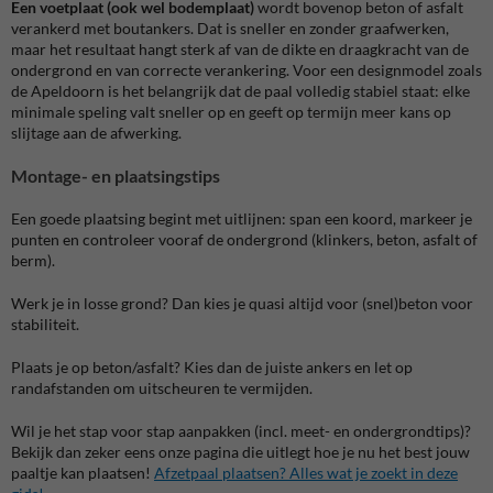
Een voetplaat (ook wel bodemplaat)
wordt bovenop beton of asfalt
verankerd met boutankers. Dat is sneller en zonder graafwerken,
maar het resultaat hangt sterk af van de dikte en draagkracht van de
ondergrond en van correcte verankering. Voor een designmodel zoals
de Apeldoorn is het belangrijk dat de paal volledig stabiel staat: elke
minimale speling valt sneller op en geeft op termijn meer kans op
slijtage aan de afwerking.
Montage- en plaatsingstips
Een goede plaatsing begint met uitlijnen: span een koord, markeer je
punten en controleer vooraf de ondergrond (klinkers, beton, asfalt of
berm).
Werk je in losse grond? Dan kies je quasi altijd voor (snel)beton voor
stabiliteit.
Plaats je op beton/asfalt? Kies dan de juiste ankers en let op
randafstanden om uitscheuren te vermijden.
Wil je het stap voor stap aanpakken (incl. meet- en ondergrondtips)?
Bekijk dan zeker eens onze pagina die uitlegt hoe je nu het best jouw
paaltje kan plaatsen!
Afzetpaal plaatsen? Alles wat je zoekt in deze