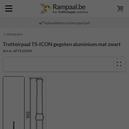
Topkwaliteit en scherp geprijsd!
Afzetpalen
Trottoirpaal TS-ICON gegoten aluminium mat zwart
Art.nr. AFTS.05009