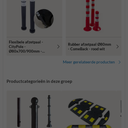
Flexibele afzetpaal -
Rubber afzetpaal Ø80mm
CityPole -
- ComeBack - rood wit
Ø80x700/900mm -
reflecterend -
bodemmontage
Meer gerelateerde producten
Productcategorieën in deze groep