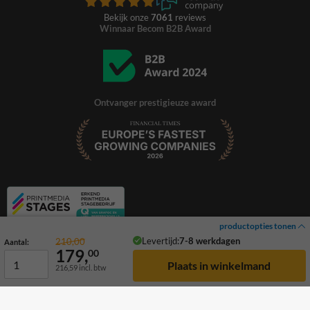
Bekijk onze
7061
reviews
Winnaar Becom B2B Award
Ontvanger prestigieuze award
productopties tonen
Levertijd:
7-8 werkdagen
210,00
Aantal:
179,
00
216,59
incl. btw
© 2026 TrafficSupply. Alle rechten voorbehouden.