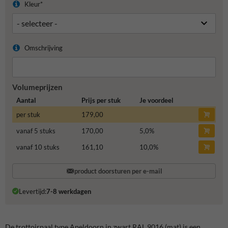
Kleur*
Omschrijving
Volumeprijzen
Aantal
Prijs per stuk
Je voordeel
per stuk
179,00
vanaf 5 stuks
170,00
5,0
%
vanaf 10 stuks
161,10
10,0
%
product doorsturen per e-mail
Levertijd:
7-8 werkdagen
De trottoirpaal type Apeldoorn in zwart RAL 9016 (mat) is een