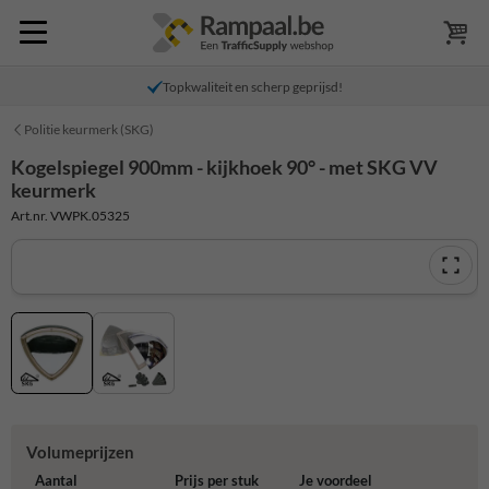
Topkwaliteit en scherp geprijsd!
Politie keurmerk (SKG)
Kogelspiegel 900mm - kijkhoek 90° - met SKG VV
keurmerk
Art.nr. VWPK.05325
Volumeprijzen
Aantal
Prijs per stuk
Je voordeel