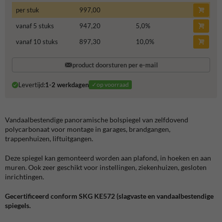
per stuk
997,00
vanaf 5 stuks
947,20
5,0
%
vanaf 10 stuks
897,30
10,0
%
product doorsturen per e-mail
Levertijd:
1-2 werkdagen
✓op voorraad
Vandaalbestendige panoramische bolspiegel van zelfdovend
polycarbonaat voor montage in garages, brandgangen,
trappenhuizen, liftuitgangen.
Deze spiegel kan gemonteerd worden aan plafond, in hoeken en aan
muren. Ook zeer geschikt voor instellingen, ziekenhuizen, gesloten
inrichtingen.
Gecertificeerd conform SKG KE572 (slagvaste en vandaalbestendige
spiegels.