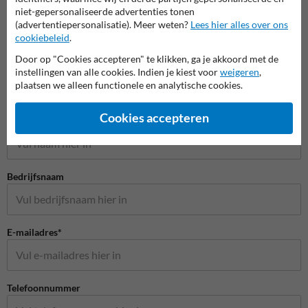
niet-gepersonaliseerde advertenties tonen
(advertentiepersonalisatie). Meer weten?
Lees hier alles over ons
cookiebeleid
.
Veilig wonen spiegels
Door op "Cookies accepteren" te klikken, ga je akkoord met de
instellingen van alle cookies. Indien je kiest voor
weigeren
,
plaatsen we alleen functionele en analytische cookies.
Stel je vraag aan Rampaal.be
Cookies accepteren
Naam*
Bedrijfsnaam
E-mailadres*
Telefoonnummer