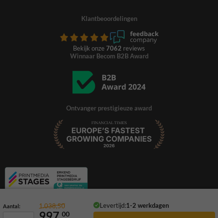
Klantbeoordelingen
Bekijk onze
7062
reviews
Winnaar Becom B2B Award
Ontvanger prestigieuze award
Levertijd:
1-2 werkdagen
1.038,50
Aantal:
997,
00