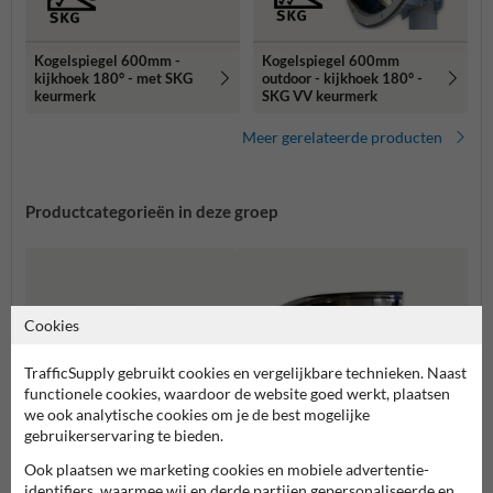
Kogelspiegel 600mm -
Kogelspiegel 600mm
kijkhoek 180° - met SKG
outdoor - kijkhoek 180° -
keurmerk
SKG VV keurmerk
Meer gerelateerde producten
Productcategorieën in deze groep
Cookies
TrafficSupply gebruikt cookies en vergelijkbare technieken. Naast
functionele cookies, waardoor de website goed werkt, plaatsen
we ook analytische cookies om je de best mogelijke
gebruikerservaring te bieden.
Ook plaatsen we marketing cookies en mobiele advertentie-
Politie keurmerk (SKG)
Parkeergarages
Binne
identifiers, waarmee wij en derde partijen gepersonaliseerde en