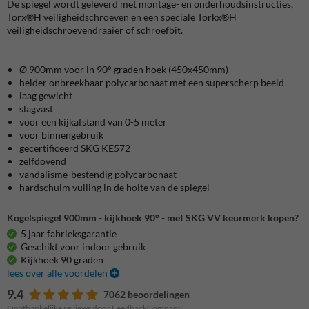
De spiegel wordt geleverd met montage- en onderhoudsinstructies,
Torx®H veiligheidschroeven en een speciale Torkx®H
veiligheidschroevendraaier of schroefbit.
Ø 900mm voor in 90° graden hoek (450x450mm)
helder onbreekbaar polycarbonaat met een superscherp beeld
laag gewicht
slagvast
voor een kijkafstand van 0-5 meter
voor binnengebruik
gecertificeerd SKG KE572
zelfdovend
vandalisme-bestendig polycarbonaat
hardschuim vulling in de holte van de spiegel
Kogelspiegel 900mm - kijkhoek 90° - met SKG VV keurmerk kopen?
5 jaar fabrieksgarantie
Geschikt voor indoor gebruik
Kijkhoek 90 graden
lees over alle voordelen
9.4
7062 beoordelingen
Onafhankelijke reviews door FeedbackCompany