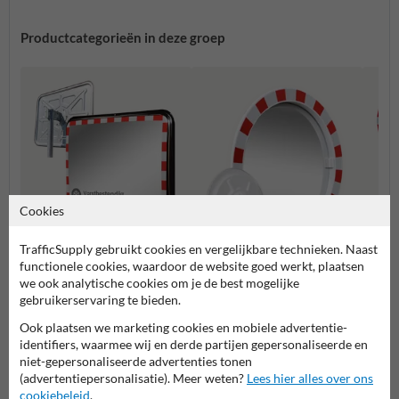
Productcategorieën in deze groep
Cookies
TrafficSupply gebruikt cookies en vergelijkbare technieken. Naast
functionele cookies, waardoor de website goed werkt, plaatsen
Anti-vries
Polyc
we ook analytische cookies om je de best mogelijke
Acryl en veiligheidsglas
gebruikerservaring te bieden.
Ook plaatsen we marketing cookies en mobiele advertentie-
identifiers, waarmee wij en derde partijen gepersonaliseerde en
Verkeersspiegels
niet-gepersonaliseerde advertenties tonen
(advertentiepersonalisatie). Meer weten?
Lees hier alles over ons
cookiebeleid
.