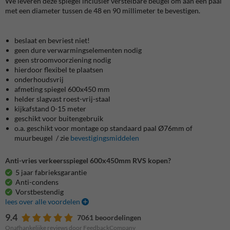
We leveren deze spiegel inclusief verstelbare beugel om aan een paal
met een diameter tussen de 48 en 90 millimeter te bevestigen.
beslaat en bevriest niet!
geen dure verwarmingselementen nodig
geen stroomvoorziening nodig
hierdoor flexibel te plaatsen
onderhoudsvrij
afmeting spiegel 600x450 mm
helder slagvast roest-vrij-staal
kijkafstand 0-15 meter
geschikt voor buitengebruik
o.a. geschikt voor montage op standaard paal Ø76mm of
muurbeugel / zie
bevestigingsmiddelen
Anti-vries verkeersspiegel 600x450mm RVS kopen?
5 jaar fabrieksgarantie
Anti-condens
Vorstbestendig
lees over alle voordelen
9.4
7061 beoordelingen
Onafhankelijke reviews door FeedbackCompany