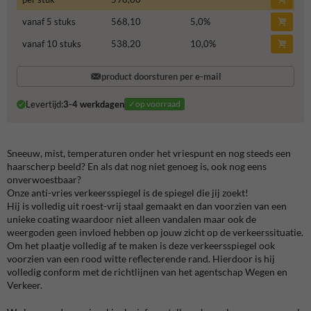
vanaf 5 stuks
568,10
5,0
%
vanaf 10 stuks
538,20
10,0
%
product doorsturen per e-mail
Levertijd:
3-4 werkdagen
✓op voorraad
Sneeuw, mist, temperaturen onder het vriespunt en nog steeds een
haarscherp beeld? En als dat nog niet genoeg is, ook nog eens
onverwoestbaar?
Onze anti-vries verkeersspiegel is de spiegel die jij zoekt!
Hij is volledig uit roest-vrij staal gemaakt en dan voorzien van een
unieke coating waardoor niet alleen vandalen maar ook de
weergoden geen invloed hebben op jouw zicht op de verkeerssituatie.
Om het plaatje volledig af te maken is deze verkeersspiegel ook
voorzien van een rood witte reflecterende rand. Hierdoor is hij
volledig conform met de richtlijnen van het agentschap Wegen en
Verkeer.