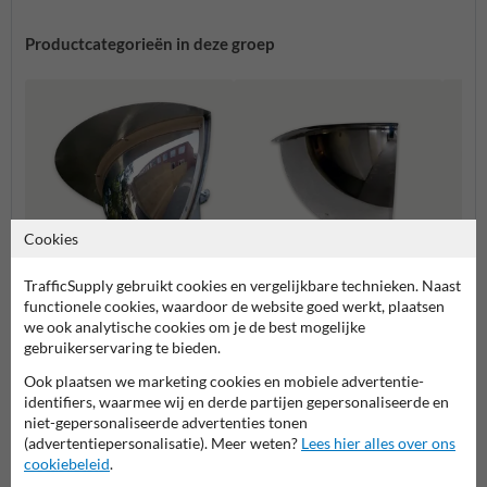
Productcategorieën in deze groep
Cookies
TrafficSupply gebruikt cookies en vergelijkbare technieken. Naast
functionele cookies, waardoor de website goed werkt, plaatsen
Buitenruimte
Parkeergarages
Binne
we ook analytische cookies om je de best mogelijke
gebruikerservaring te bieden.
Ook plaatsen we marketing cookies en mobiele advertentie-
Veilig wonen spiegels
identifiers, waarmee wij en derde partijen gepersonaliseerde en
niet-gepersonaliseerde advertenties tonen
(advertentiepersonalisatie). Meer weten?
Lees hier alles over ons
cookiebeleid
.
Stel je vraag aan Rampaal.be