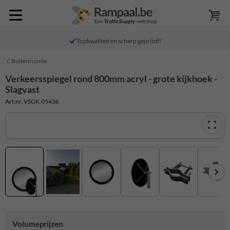
Topkwaliteit en scherp geprijsd!
Buitenruimte
Verkeersspiegel rond 800mm acryl - grote kijkhoek -
Slagvast
Art.nr. VSGK.05436
Volumeprijzen