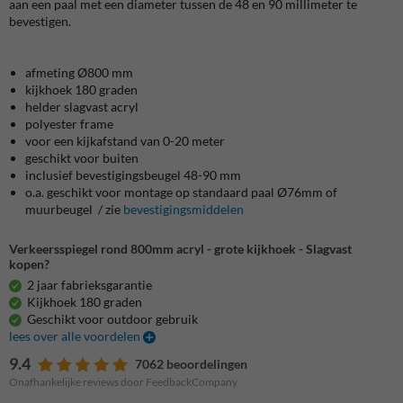
aan een paal met een diameter tussen de 48 en 90 millimeter te
bevestigen.
afmeting Ø800 mm
kijkhoek 180 graden
helder slagvast acryl
polyester frame
voor een kijkafstand van 0-20 meter
geschikt voor buiten
inclusief bevestigingsbeugel 48-90 mm
o.a. geschikt voor montage op standaard paal Ø76mm of
muurbeugel / zie
bevestigingsmiddelen
Verkeersspiegel rond 800mm acryl - grote kijkhoek - Slagvast
kopen?
2 jaar fabrieksgarantie
Kijkhoek 180 graden
Geschikt voor outdoor gebruik
lees over alle voordelen
9.4
7062 beoordelingen
Onafhankelijke reviews door FeedbackCompany