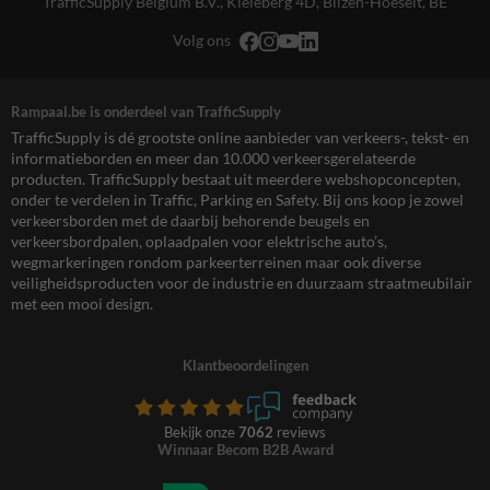
TrafficSupply Belgium B.V.,
Kieleberg 4D
,
Bilzen-Hoeselt, BE
Volg ons
Rampaal.be is onderdeel van TrafficSupply
TrafficSupply is dé grootste online aanbieder van verkeers-, tekst- en
informatieborden en meer dan 10.000 verkeersgerelateerde
producten. TrafficSupply bestaat uit meerdere webshopconcepten,
onder te verdelen in Traffic, Parking en Safety. Bij ons koop je zowel
verkeersborden met de daarbij behorende beugels en
verkeersbordpalen, oplaadpalen voor elektrische auto’s,
wegmarkeringen rondom parkeerterreinen maar ook diverse
veiligheidsproducten voor de industrie en duurzaam straatmeubilair
met een mooi design.
Klantbeoordelingen
Bekijk onze
7062
reviews
Winnaar Becom B2B Award