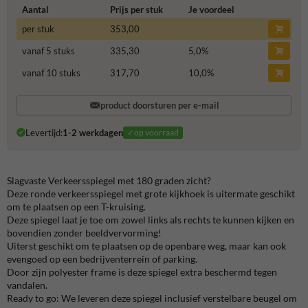
Aantal
Prijs per stuk
Je voordeel
per stuk
353,00
vanaf 5 stuks
335,30
5,0
%
vanaf 10 stuks
317,70
10,0
%
product doorsturen per e-mail
Levertijd:
1-2 werkdagen
✓op voorraad
Slagvaste Verkeersspiegel met 180 graden zicht?
Deze ronde verkeersspiegel met grote kijkhoek is uitermate geschikt
om te plaatsen op een T-kruising.
Deze spiegel laat je toe om zowel links als rechts te kunnen kijken en
bovendien zonder beeldvervorming!
Uiterst geschikt om te plaatsen op de openbare weg, maar kan ook
evengoed op een bedrijventerrein of parking.
Door zijn polyester frame is deze spiegel extra beschermd tegen
vandalen.
Ready to go: We leveren deze spiegel inclusief verstelbare beugel om