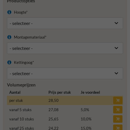
Productopties
Hoogte*
Montagemateriaal*
Kettingoog*
Volumeprijzen
Aantal
Prijs per stuk
Je voordeel
per stuk
28,50
vanaf 5 stuks
27,08
5,0
%
vanaf 10 stuks
25,65
10,0
%
vanaf 25 stuks
24,22
15,0
%