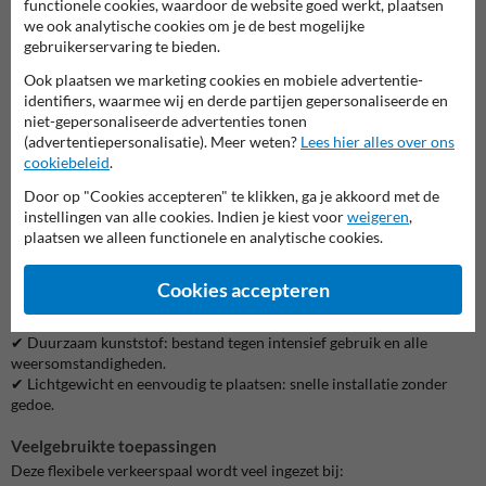
functionele cookies, waardoor de website goed werkt, plaatsen
we ook analytische cookies om je de best mogelijke
Flexibele kunststof afzetpaal oranje-wit: optimale
gebruikerservaring te bieden.
zichtbaarheid en impactbestendigheid
Ook plaatsen we marketing cookies en mobiele advertentie-
De kunststof flexibele afzetpaal oranje-wit is de perfecte oplossing
identifiers, waarmee wij en derde partijen gepersonaliseerde en
voor locaties waar een duidelijke afbakening en hoge zichtbaarheid
niet-gepersonaliseerde advertenties tonen
nodig zijn. Dankzij het flexibele materiaal kan deze paal worden
(advertentiepersonalisatie). Meer weten?
Lees hier alles over ons
overreden zonder schade en veert hij direct terug naar zijn
cookiebeleid
.
oorspronkelijke positie. Dit maakt hem ideaal voor parkeergarages,
werkzones en wegmarkeringen.
Door op "Cookies accepteren" te klikken, ga je akkoord met de
instellingen van alle cookies. Indien je kiest voor
weigeren
,
Waarom kiezen voor deze flexibele afzetpaal?
plaatsen we alleen functionele en analytische cookies.
✔ Overrijdbaar en flexibel: keert terug na een botsing.
✔ Opvallend oranje-wit design: voor maximale zichtbaarheid, ook in
Cookies accepteren
het donker.
✔ Reflecterende strepen: zorgen voor extra veiligheid bij weinig licht.
✔ Duurzaam kunststof: bestand tegen intensief gebruik en alle
weersomstandigheden.
✔ Lichtgewicht en eenvoudig te plaatsen: snelle installatie zonder
gedoe.
Veelgebruikte toepassingen
Deze flexibele verkeerspaal wordt veel ingezet bij: