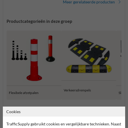
Meer gerelateerde producten
Productcategorieën in deze groep
Verkeersdrempels
Flexibele afzetpalen
Slagb
Parking- en weginrichting
Cookies
TrafficSupply gebruikt cookies en vergelijkbare technieken. Naast