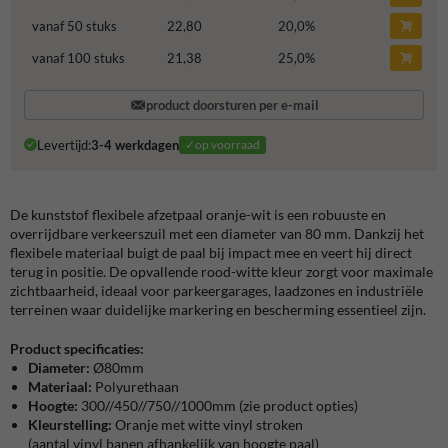
vanaf 50 stuks
22,80
20,0
%
vanaf 100 stuks
21,38
25,0
%
product doorsturen per e-mail
Levertijd:
3-4 werkdagen
✓op voorraad
De kunststof flexibele afzetpaal oranje-wit is een robuuste en
overrijdbare verkeerszuil met een diameter van 80 mm. Dankzij het
flexibele materiaal buigt de paal bij impact mee en veert hij direct
terug in positie. De opvallende rood-witte kleur zorgt voor maximale
zichtbaarheid, ideaal voor parkeergarages, laadzones en industriële
terreinen waar duidelijke markering en bescherming essentieel zijn.
Product specificaties:
Diameter:
Ø80mm
Materiaal:
Polyurethaan
Hoogte:
300//450//750//1000mm (zie product opties)
Kleurstelling:
Oranje met witte vinyl stroken
(aantal vinyl banen afhankelijk van hoogte paal)