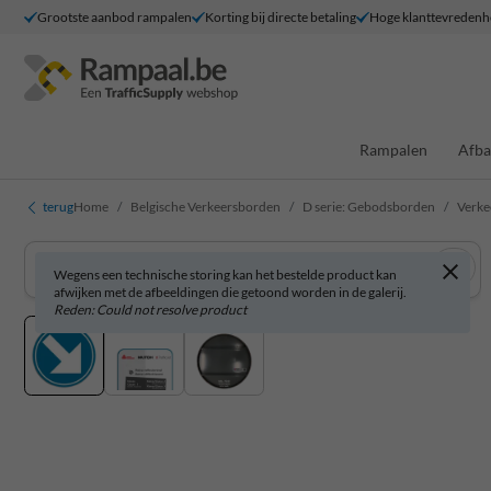
Grootste aanbod rampalen
Korting bij directe betaling
Hoge klanttevredenh
Rampalen
Afba
terug
Home
Belgische Verkeersborden
D serie: Gebodsborden
Verke
Wegens een technische storing kan het bestelde product kan
afwijken met de afbeeldingen die getoond worden in de galerij.
Reden: Could not resolve product