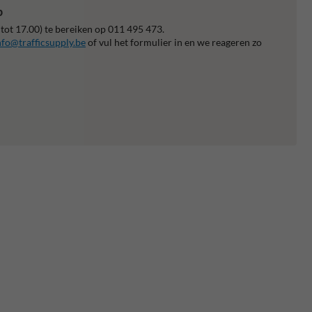
p
 tot 17.00) te bereiken op 011 495 473.
nfo@trafficsupply.be
of vul het formulier in en we reageren zo