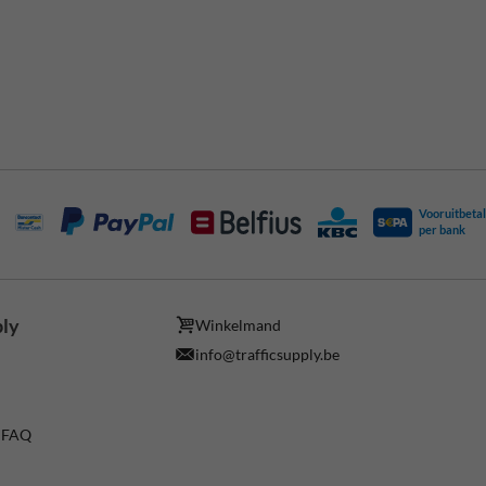
Vooruitbetal
per bank
ply
Winkelmand
info@trafficsupply.be
/ FAQ