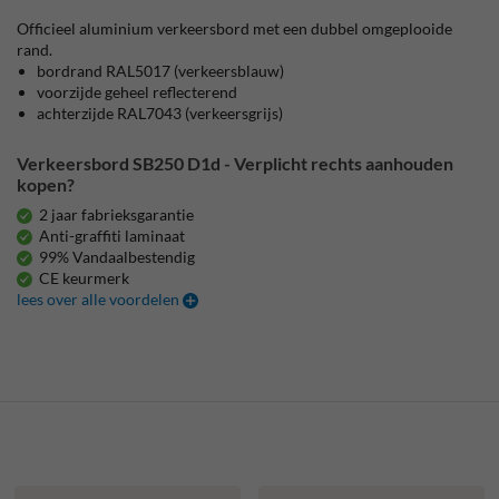
Officieel aluminium verkeersbord met een dubbel omgeplooide
rand.
bordrand RAL5017 (verkeersblauw)
voorzijde geheel reflecterend
achterzijde RAL7043 (verkeersgrijs)
Verkeersbord SB250 D1d - Verplicht rechts aanhouden
kopen?
2 jaar fabrieksgarantie
Anti-graffiti laminaat
99% Vandaalbestendig
CE keurmerk
lees over alle voordelen