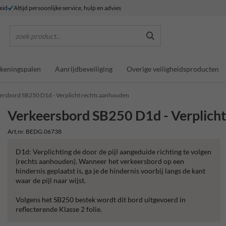
eid
Altijd persoonlijke service, hulp en advies
zoek product...
keningspalen
Aanrijdbeveiliging
Overige veiligheidsproducten
ersbord SB250 D1d - Verplicht rechts aanhouden
Verkeersbord SB250 D1d - Verplich
Art.nr. BEDG.06738
D1d: Verplichting de door de pijl aangeduide richting te volgen
(rechts aanhouden). Wanneer het verkeersbord op een
hindernis geplaatst is, ga je de hindernis voorbij langs de kant
waar de pijl naar wijst.
Volgens het SB250 bestek wordt dit bord uitgevoerd in
reflecterende Klasse 2 folie.