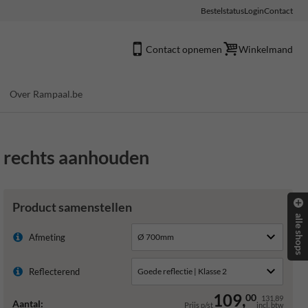
Bestelstatus
Login
Contact
Contact opnemen
Winkelmand
Over Rampaal.be
t rechts aanhouden
Product samenstellen
alle shops
Afmeting
Reflecterend
109,
00
131,89
Aantal:
Prijs p/st
incl. btw