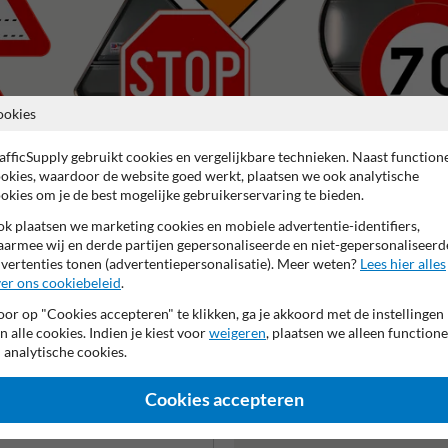
ookies
afficSupply gebruikt cookies en vergelijkbare technieken. Naast function
okies, waardoor de website goed werkt, plaatsen we ook analytische
B serie: Voorrangsborden
C serie: Verbodsborden
okies om je de best mogelijke gebruikerservaring te bieden.
k plaatsen we marketing cookies en mobiele advertentie-identifiers,
armee wij en derde partijen gepersonaliseerde en niet-gepersonaliseerd
vertenties tonen (advertentiepersonalisatie). Meer weten?
Lees hier alles
er ons cookiebeleid
.
jaar fabrieksgarantie
Anti-graffiti laminaat
99% Vandaalbes
or op "Cookies accepteren" te klikken, ga je akkoord met de instellingen
n alle cookies. Indien je kiest voor
weigeren
, plaatsen we alleen functione
 analytische cookies.
Cookies accepteren