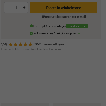
-
+
Plaats in winkelmand
product doorsturen per e-mail
Levertijd:
1-2 werkdagen
dinsdag in huis
Volumekorting? Bekijk de opties
9.4
7061 beoordelingen
Onafhankelijke reviews door FeedbackCompany