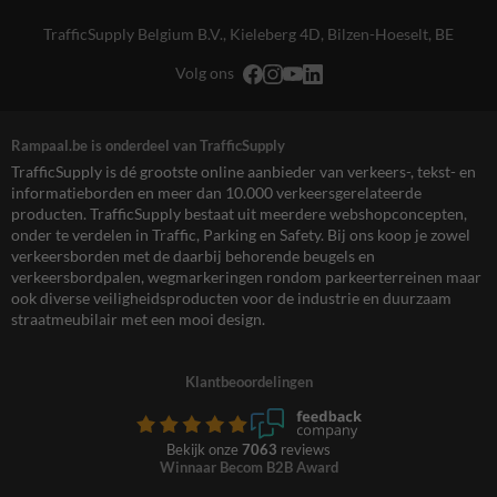
TrafficSupply Belgium B.V.,
Kieleberg 4D
,
Bilzen-Hoeselt, BE
Volg ons
Rampaal.be is onderdeel van TrafficSupply
TrafficSupply is dé grootste online aanbieder van verkeers-, tekst- en
informatieborden en meer dan 10.000 verkeersgerelateerde
producten. TrafficSupply bestaat uit meerdere webshopconcepten,
onder te verdelen in Traffic, Parking en Safety. Bij ons koop je zowel
verkeersborden met de daarbij behorende beugels en
verkeersbordpalen, wegmarkeringen rondom parkeerterreinen maar
ook diverse veiligheidsproducten voor de industrie en duurzaam
straatmeubilair met een mooi design.
Klantbeoordelingen
Bekijk onze
7063
reviews
Winnaar Becom B2B Award