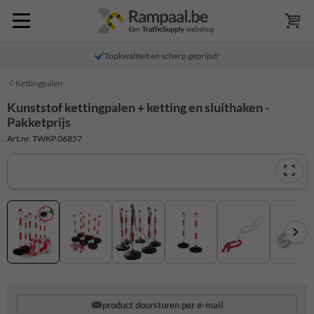
Topkwaliteit en scherp geprijsd!
Kettingpalen
Kunststof kettingpalen + ketting en sluithaken -
Pakketprijs
Art.nr. TWKP.06857
product doorsturen per e-mail