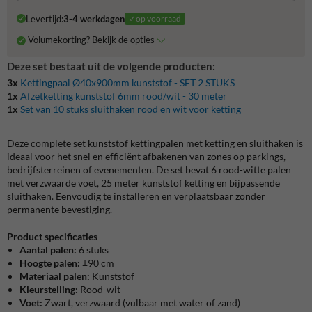
Levertijd:
3-4 werkdagen
✓op voorraad
Volumekorting? Bekijk de opties
Deze set bestaat uit de volgende producten:
3x
Kettingpaal Ø40x900mm kunststof - SET 2 STUKS
1x
Afzetketting kunststof 6mm rood/wit - 30 meter
1x
Set van 10 stuks sluithaken rood en wit voor ketting
Deze complete set kunststof kettingpalen met ketting en sluithaken is
ideaal voor het snel en efficiënt afbakenen van zones op parkings,
bedrijfsterreinen of evenementen.
De set bevat 6 rood-witte palen
met verzwaarde voet, 25 meter kunststof ketting en bijpassende
sluithaken.
Eenvoudig te installeren en verplaatsbaar zonder
permanente bevestiging.
Product specificaties
Aantal palen:
6 stuks
Hoogte palen:
±90 cm
Materiaal palen:
Kunststof
Kleurstelling:
Rood-wit
Voet:
Zwart, verzwaard (vulbaar met water of zand)