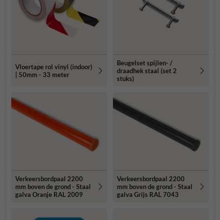
Beugelset spijlen- /
Vloertape rol vinyl (indoor)
draadhek staal (set 2
| 50mm - 33 meter
stuks)
Verkeersbordpaal 2200
Verkeersbordpaal 2200
mm boven de grond - Staal
mm boven de grond - Staal
galva Oranje RAL 2009
galva Grijs RAL 7043