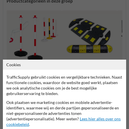
Productcategorieën in deze groep
Cookies
Verkeersdrempels
Kettingpalen
Slagb
TrafficSupply gebruikt cookies en vergelijkbare technieken. Naast
functionele cookies, waardoor de website goed werkt, plaatsen
we ook analytische cookies om je de best mogelijke
Parking- en weginrichting
gebruikerservaring te bieden.
Ook plaatsen we marketing cookies en mobiele advertentie-
identifiers, waarmee wij en derde partijen gepersonaliseerde en
niet-gepersonaliseerde advertenties tonen
Stel je vraag aan Rampaal.be
(advertentiepersonalisatie). Meer weten?
Lees hier alles over ons
cookiebeleid
.
Naam*