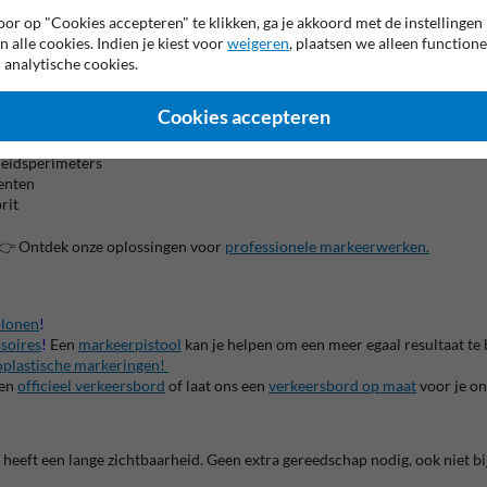
or op "Cookies accepteren" te klikken, ga je akkoord met de instellingen
n alle cookies. Indien je kiest voor
weigeren
, plaatsen we alleen functione
 analytische cookies.
ingslijnen
nes
Cookies accepteren
belijning bij onderhoud
ones
heidsperimeters
menten
rit
r? 👉 Ontdek onze oplossingen voor
professionele markeerwerken
.
blonen
!
soires
!
Een
markeerpistool
kan je helpen om een meer egaal resultaat t
plastische markeringen!
een
officieel verkeersbord
of laat ons een
verkeersbord op maat
voor je o
 en heeft een lange zichtbaarheid. Geen extra gereedschap nodig, ook niet 