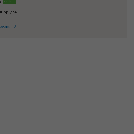
s
online
supply.be
gevens