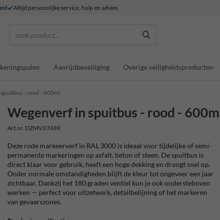
eid
Altijd persoonlijke service, hulp en advies
zoek product...
keningspalen
Aanrijdbeveiliging
Overige veiligheidsproducten
spuitbus - rood - 600ml
Wegenverf in spuitbus - rood - 600m
Art.nr. DZMV.07689
Deze rode markeerverf in RAL 3000 is ideaal voor tijdelijke of semi-
permanente markeringen op asfalt, beton of steen. De spuitbus is
direct klaar voor gebruik, heeft een hoge dekking en droogt snel op.
Onder normale omstandigheden blijft de kleur tot ongeveer een jaar
zichtbaar. Dankzij het 180 graden ventiel kun je ook ondersteboven
werken — perfect voor uitzetwerk, detailbelijning of het markeren
van gevaarszones.