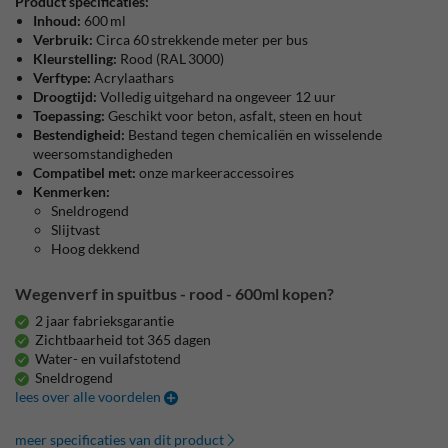
Product specificaties:
Inhoud:
600 ml
Verbruik:
Circa 60 strekkende meter per bus
Kleurstelling:
Rood (RAL 3000)
Verftype:
Acrylaathars
Droogtijd:
Volledig uitgehard na ongeveer 12 uur
Toepassing:
Geschikt voor beton, asfalt, steen en hout
Bestendigheid:
Bestand tegen chemicaliën en wisselende
weersomstandigheden
Compatibel met:
onze markeeraccessoires
Kenmerken:
Sneldrogend
Slijtvast
Hoog dekkend
Wegenverf in spuitbus - rood - 600ml kopen?
2 jaar fabrieksgarantie
Zichtbaarheid tot 365 dagen
Water- en vuilafstotend
Sneldrogend
lees over alle voordelen
meer specificaties van dit product