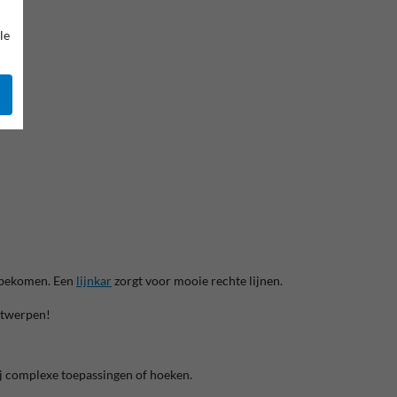
le
e bekomen. Een
lijnkar
zorgt voor mooie rechte lijnen.
ntwerpen!
bij complexe toepassingen of hoeken.