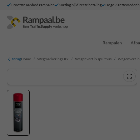
Grootste aanbod rampalen
Korting bij directe betaling
Hoge klanttevredenh
Rampalen
Afba
terug
Home
Wegmarkering DIY
Wegenverf in spuitbus
Wegenverf in 