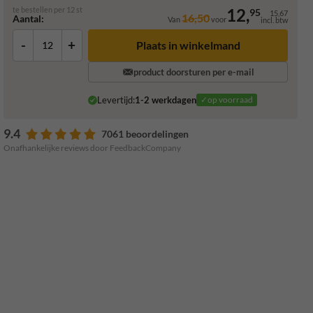
te bestellen per 12 st
12,
95
15,67
16,50
Aantal:
Van
voor
incl. btw
-
+
Plaats in winkelmand
product doorsturen per e-mail
Levertijd:
1-2 werkdagen
✓op voorraad
9.4
7061 beoordelingen
Onafhankelijke reviews door FeedbackCompany