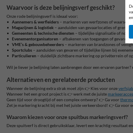
Do
Waarvoor is deze belijningsverf geschikt?
va
Onze rode belijningsverf is ideaal voor:
en
Aannemers & werfleiders
– markeren van werfzones of waarschuw
Magazijnen & logistiek
– aanduiden van gevaarlocaties of grenszo
Gemeenten & technische diensten
– tijdelijke signalisatie of nood
Evenementorganisatoren
– afbakenen van toegangen of gevarenz
VME’s & gebouwbeheerders
– markeren van brandzones of veilig
Sportclubs
– aanduiden van gevaren of tijdelijke lijnen bij evene
Particulieren
– duidelijk zichtbare markering op privéterrein of op
Wil je liever je belijning laten aanbrengen door een ervaren partne
Alternatieven en gerelateerde producten
Wanneer de belijning extra strak moet zijn 👉 Kies voor onze
verfsja
Wanneer het een groot project is 👉 werk met de juiste
markeeracces
Geen tijd voor droogtijd of een complex ontwerp? 👉 Ga voor
thermo
Zet je markering kracht bij met het juiste verkeersbord! 👉 Ga voor 
Waarom kiezen voor onze spuitbus markeringsverf?
Deze spuitverf is direct gebruiksklaar, levert een krachtig resultaat