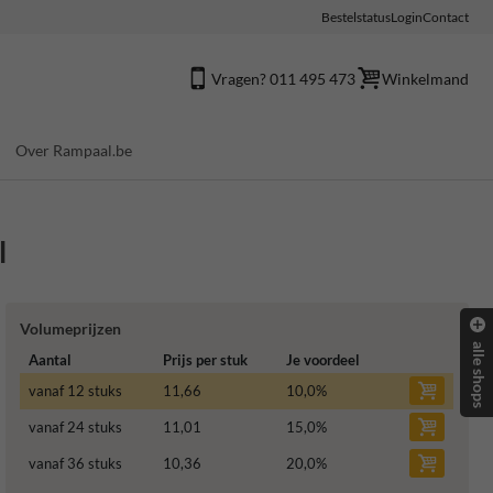
Bestelstatus
Login
Contact
Vragen? 011 495 473
Winkelmand
Over Rampaal.be
l
Volumeprijzen
alle shops
Aantal
Prijs per stuk
Je voordeel
vanaf 12 stuks
11,66
10,0
%
vanaf 24 stuks
11,01
15,0
%
vanaf 36 stuks
10,36
20,0
%