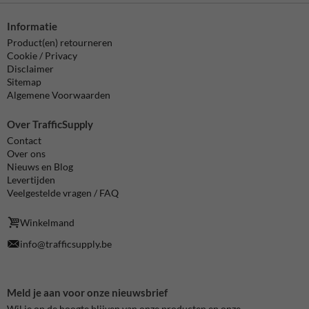
Informatie
Product(en) retourneren
Cookie / Privacy
Disclaimer
Sitemap
Algemene Voorwaarden
Over TrafficSupply
Contact
Over ons
Nieuws en Blog
Levertijden
Veelgestelde vragen / FAQ
Winkelmand
info@trafficsupply.be
Meld je aan voor onze nieuwsbrief
Wil je op de hoogte blijven van onze producten en onze