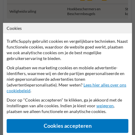
Hoekbeschermers en
Stelli
Veiligheidsrailing
Beschermbeugels
kolom
Cookies
Aanrijdbeveiliging en bescherming
TrafficSupply gebruikt cookies en vergelijkbare technieken. Naast
functionele cookies, waardoor de website goed werkt, plaatsen
we ook analytische cookies om je de best mogelijke
Stel je vraag aan Rampaal.be
gebruikerservaring te bieden.
Naam*
Ook plaatsen we marketing cookies en mobiele advertentie-
identifiers, waarmee wij en derde partijen gepersonaliseerde en
niet-gepersonaliseerde advertenties tonen
(advertentiepersonalisatie). Meer weten?
Lees hier alles over ons
Bedrijfsnaam
cookiebeleid
.
Door op "Cookies accepteren" te klikken, ga je akkoord met de
instellingen van alle cookies. Indien je kiest voor
weigeren
,
plaatsen we alleen functionele en analytische cookies.
E-mailadres*
Cookies accepteren