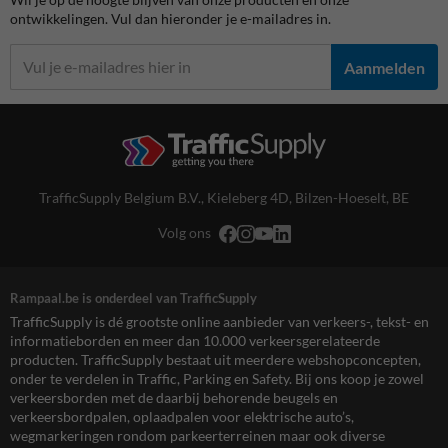
ontwikkelingen. Vul dan hieronder je e-mailadres in.
Aanmelden
TrafficSupply Belgium B.V.,
Kieleberg 4D
,
Bilzen-Hoeselt, BE
Volg ons
Rampaal.be is onderdeel van TrafficSupply
TrafficSupply is dé grootste online aanbieder van verkeers-, tekst- en
informatieborden en meer dan 10.000 verkeersgerelateerde
producten. TrafficSupply bestaat uit meerdere webshopconcepten,
onder te verdelen in Traffic, Parking en Safety. Bij ons koop je zowel
verkeersborden met de daarbij behorende beugels en
verkeersbordpalen, oplaadpalen voor elektrische auto’s,
wegmarkeringen rondom parkeerterreinen maar ook diverse