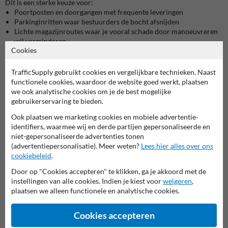
Dit is een sterke keuze voor:
Poortposten en doorgangen met frequente leveringen
Parkinginritten waar bestuurders de bocht afsnijden
Lichte magazijnroutes waar je vooral schade door manoeuvreren
wil verminderen
Cookies
Zoek je bescherming tegen zware heftruckklappen of wil je
stellingkoppen echt “impact-proof” maken, dan ga je meestal naar een
TrafficSupply gebruikt cookies en vergelijkbare technieken. Naast
zwaardere rampaal of combineer je met
stelling- en
functionele cookies, waardoor de website goed werkt, plaatsen
kolombescherming.
we ook analytische cookies om je de best mogelijke
gebruikerservaring te bieden.
Hoogte kiezen zonder twijfel
Ook plaatsen we marketing cookies en mobiele advertentie-
1000 mm
: klassiek voor bumperhoogte bij personenwagens en
identifiers, waarmee wij en derde partijen gepersonaliseerde en
bestelwagens, en voldoende in de meeste doorgangen.
niet-gepersonaliseerde advertenties tonen
1500 mm
: interessanter als zichtbaarheid primeert, of als je ook
(advertentiepersonalisatie). Meer weten?
Lees hier alles over ons
hogere fronten en meer terreinwerking hebt rond het knelpunt.
cookiebeleid
.
Montage op beton: wat je best vooraf checkt
Door op "Cookies accepteren" te klikken, ga je akkoord met de
instellingen van alle cookies. Indien je kiest voor
weigeren
,
Je monteert met een vaste voetplaat, maar het resultaat hangt af van
plaatsen we alleen functionele en analytische cookies.
de ondergrond en de verankering.
Praktische aandachtspunten:
Cookies accepteren
Betonkwaliteit en vloerdikte:
zeker bij randen, voegen en oudere