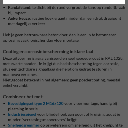
vloeren
Randafstand:
te dicht bij de rand vergroot de kans op randuitbraak
bij impact
Ankerkeuze:
rustige hoek vraagt minder dan een druk draaipunt
met dagelijks verkeer
Heb je geen betrouwbare betonvloer, dan is een in te betonneren
oplossing vaak logischer dan vloermontage.
Coating en corrosiebescherming in klare taal
Deze uitvoering is gegalvaniseerd en geel gepoedercoat in RAL 1028,
met zwarte banden. Je krijgt dus basisbescherming tegen corrosie,
plus een zichtbare signaallaag die helpt om gedrag te sturen in
manoeuvreerzones.
Niet gecoat betekent in het algemeen: geen poedercoating, meestal
enkel verzinkt.
Combineer het met:
Bevestigingset type 2 M16x120
voor vloermontage, handig bij
plaatsing in serie
Industriespiegel
voor blinde hoek aan poort of kruising, zodat je
minder “verrassingsmanoeuvres” krijgt
Snelheidsremmer
op privéterrein om snelheid uit het knelpunt te