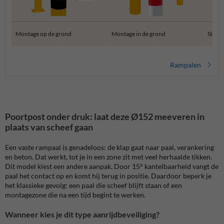
Montage op de grond
Montage in de grond
SlowS
Rampalen
Poortpost onder druk: laat deze Ø152 meeveren in
plaats van scheef gaan
Een vaste rampaal is genadeloos: de klap gaat naar paal, verankering
en beton. Dat werkt, tot je in een zone zit met veel herhaalde tikken.
Dit model kiest een andere aanpak. Door 15° kantelbaarheid vangt de
paal het contact op en komt hij terug in positie. Daardoor beperk je
het klassieke gevolg: een paal die scheef blijft staan of een
montagezone die na een tijd begint te werken.
Wanneer kies je dit type aanrijdbeveiliging?