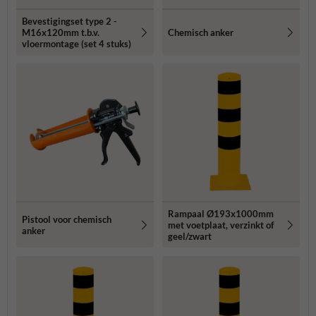
Bevestigingset type 2 -
M16x120mm t.b.v.
Chemisch anker
vloermontage (set 4 stuks)
Rampaal Ø193x1000mm
Pistool voor chemisch
met voetplaat, verzinkt of
anker
geel/zwart