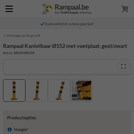
Topkwaliteit en scherp geprijsd!
Montage op de grond
Rampaal Kantelbaar Ø152 met voetplaat, geel/zwart
Art.nr. RPOP.08139
Productopties
Hoogte*