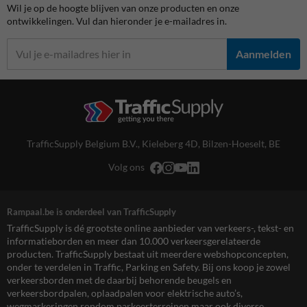
Wil je op de hoogte blijven van onze producten en onze
ontwikkelingen. Vul dan hieronder je e-mailadres in.
Aanmelden
TrafficSupply Belgium B.V.,
Kieleberg 4D
,
Bilzen-Hoeselt, BE
Volg ons
Rampaal.be is onderdeel van TrafficSupply
TrafficSupply is dé grootste online aanbieder van verkeers-, tekst- en
informatieborden en meer dan 10.000 verkeersgerelateerde
producten. TrafficSupply bestaat uit meerdere webshopconcepten,
onder te verdelen in Traffic, Parking en Safety. Bij ons koop je zowel
verkeersborden met de daarbij behorende beugels en
verkeersbordpalen, oplaadpalen voor elektrische auto’s,
wegmarkeringen rondom parkeerterreinen maar ook diverse