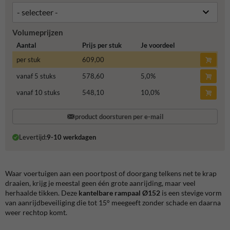
Volumeprijzen
Aantal
Prijs per stuk
Je voordeel
per stuk
609,00
vanaf 5 stuks
578,60
5,0
%
vanaf 10 stuks
548,10
10,0
%
product doorsturen per e-mail
Levertijd:
9-10 werkdagen
Waar voertuigen aan een poortpost of doorgang telkens net te krap
draaien, krijg je meestal geen één grote aanrijding, maar veel
herhaalde tikken. Deze
kantelbare rampaal Ø152
is een stevige vorm
van aanrijdbeveiliging die tot 15° meegeeft zonder schade en daarna
weer rechtop komt.