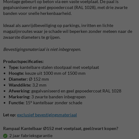
Montage gebeurt op beton via een vaste voetplaat. De paal is
gegalvaniseerd en geel gepoedercoat (RAL 1028), met drie zwarte
banden voor snelle herkenbaarheid.
Ideaal als aanrijdbeveiliging op parkings, inritten en lichte
magazijnroutes waar je schade wil beperken zonder meteen naar de
zwaarste diameters te grijpen.
Bevestigingsmateriaal is niet inbegrepen.
Productspecificaties:
Type:
kantelbare stalen stootpaal met voetplaat
Hoogte:
keuze uit 1000 mm of 1500 mm
Diameter:
Ø 152 mm
Wanddikte:
3,2 mm
Afwerking:
gegalvaniseerd en geel gepoedercoat RAL 1028
Markering:
3 zwarte banden inbegrepen
Functie:
15° kantelbaar zonder schade
Let op:
exclusief bevestigingsmateriaal
Rampaal Kantelbaar Ø152 met voetplaat, geel/zwart kopen?
2 jaar fabrieksgarantie