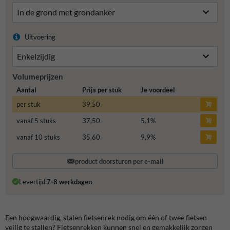
Uitvoering
Volumeprijzen
Aantal
Prijs per stuk
Je voordeel
per stuk
39,50
vanaf 5 stuks
37,50
5,1
%
vanaf 10 stuks
35,60
9,9
%
product doorsturen per e-mail
Levertijd:
7-8 werkdagen
Een hoogwaardig, stalen fietsenrek nodig om één of twee fietsen
veilig te stallen? Fietsenrekken kunnen snel en gemakkelijk zorgen