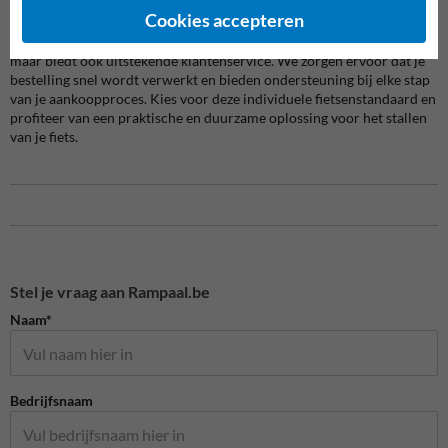
Uitstekende Service bij Straatmeubilairkopen.be
Cookies accepteren
Straatmeubilairkopen.be levert niet alleen kwalitatieve producten,
maar biedt ook uitstekende klantenservice. We zorgen ervoor dat je
bestelling snel wordt verwerkt en bieden ondersteuning bij elke stap
van je aankoopproces. Kies voor deze individuele fietsenstandaard en
profiteer van een praktische en duurzame oplossing voor het stallen
van je fiets.
Stel je vraag aan Rampaal.be
Naam*
Bedrijfsnaam