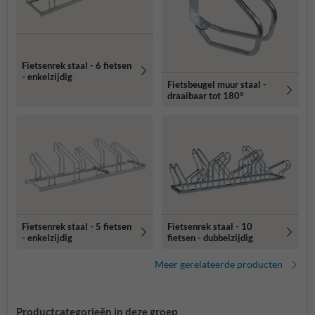
Fietsenrek staal - 6 fietsen
- enkelzijdig
Fietsbeugel muur staal -
draaibaar tot 180°
Fietsenrek staal - 5 fietsen
Fietsenrek staal - 10
- enkelzijdig
fietsen - dubbelzijdig
Meer gerelateerde producten
Productcategorieën in deze groep