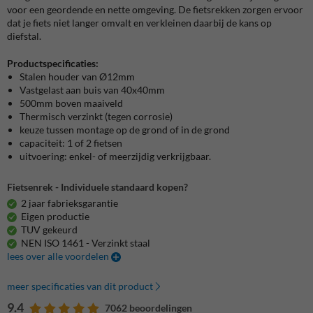
voor een geordende en nette omgeving. De fietsrekken zorgen ervoor
dat je fiets niet langer omvalt en verkleinen daarbij de kans op
diefstal.
Productspecificaties:
Stalen houder van Ø12mm
Vastgelast aan buis van 40x40mm
500mm boven maaiveld
Thermisch verzinkt (tegen corrosie)
keuze tussen montage op de grond of in de grond
capaciteit: 1 of 2 fietsen
uitvoering: enkel- of meerzijdig verkrijgbaar.
Fietsenrek - Individuele standaard kopen?
2 jaar fabrieksgarantie
Eigen productie
TUV gekeurd
NEN ISO 1461 - Verzinkt staal
lees over alle voordelen
meer specificaties van dit product
9.4
7062 beoordelingen