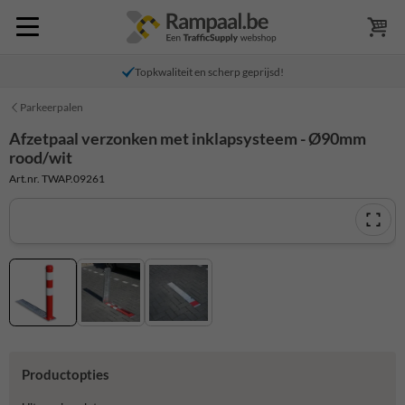
Topkwaliteit en scherp geprijsd!
Parkeerpalen
Afzetpaal verzonken met inklapsysteem - Ø90mm
rood/wit
Art.nr. TWAP.09261
Productopties