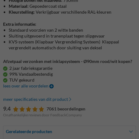
Hoogte boven het maaiveld:
750mm
Materiaal:
Gepoedercoat staal
Kleurstelling:
Verkrijgbaar verschillende RAL-kleuren
Extra informatie:
Standaard voorzien van 2 witte banden
Sluiting uitgevoerd in tranenplaat tegen slipgevaar
KVS-systeem (Klapbaar Vergrendeling Systeem) Klappaal
vergrendelt automatisch door sluiting van deksel
Afzetpaal verzonken met inklapsysteem - Ø90mm rood/wit kopen?
2 jaar fabrieksgarantie
99% Vandaalbestendig
TUV gekeurd
lees over alle voordelen
meer specificaties van dit product
9.4
7061 beoordelingen
Onafhankelijke reviews door FeedbackCompany
Gerelateerde producten