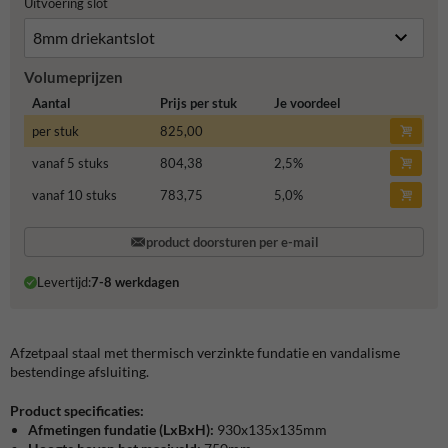
Uitvoering slot
Volumeprijzen
Aantal
Prijs per stuk
Je voordeel
per stuk
825,00
vanaf 5 stuks
804,38
2,5
%
vanaf 10 stuks
783,75
5,0
%
product doorsturen per e-mail
Levertijd:
7-8 werkdagen
Afzetpaal staal met thermisch verzinkte fundatie en vandalisme
bestendinge afsluiting.
Product specificaties:
Afmetingen fundatie (LxBxH):
930x135x135mm