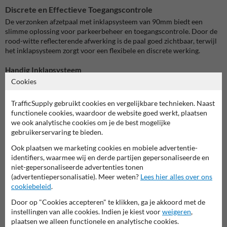
Discrete en Effectieve Toegangscontrole
De verzonken afzetpaal met inklapsysteem van 90mm biedt een
slimme oplossing voor parkeerbeheer en toegangscontrole. Door de
rood-witte reflecterende afwerking is de paal goed zichtbaar, terwijl
het inklapsysteem zorgt voor een flexibele en discrete werking.
Handig Inklapsysteem
Cookies
Wanneer de paal niet nodig is, verdwijnt deze eenvoudig in de grond.
Dit maakt de doorgang volledig vrij zonder obstakels. Ideaal voor
privéparkeerplaatsen, bedrijfsterreinen en toegangswegen waar
TrafficSupply gebruikt cookies en vergelijkbare technieken. Naast
wisselende toegang vereist is.
functionele cookies, waardoor de website goed werkt, plaatsen
we ook analytische cookies om je de best mogelijke
Robuuste en Weerbestendige Constructie
gebruikerservaring te bieden.
De stevige constructie van deze afzetpaal zorgt voor een lange
Ook plaatsen we marketing cookies en mobiele advertentie-
levensduur. Bestand tegen diverse weersomstandigheden en slijtage,
identifiers, waarmee wij en derde partijen gepersonaliseerde en
blijft deze paal jaar na jaar betrouwbaar functioneren. De verzonken
niet-gepersonaliseerde advertenties tonen
installatie zorgt bovendien voor een stevige verankering in de
(advertentiepersonalisatie). Meer weten?
Lees hier alles over ons
ondergrond.
cookiebeleid
.
Toepassingen in Verschillende Omgevingen
Door op "Cookies accepteren" te klikken, ga je akkoord met de
instellingen van alle cookies. Indien je kiest voor
weigeren
,
Of je nu een oprit wilt beschermen, een privéparkeerplaats wilt
plaatsen we alleen functionele en analytische cookies.
afbakenen of de toegang tot een bedrijventerrein wilt reguleren, deze