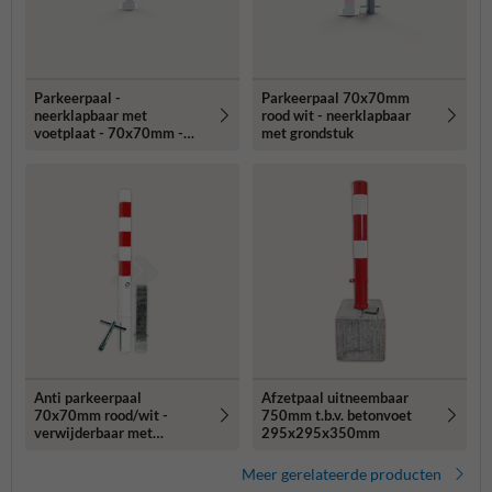
Parkeerpaal -
Parkeerpaal 70x70mm
neerklapbaar met
rood wit - neerklapbaar
voetplaat - 70x70mm -
met grondstuk
wit/rood
Anti parkeerpaal
Afzetpaal uitneembaar
70x70mm rood/wit -
750mm t.b.v. betonvoet
verwijderbaar met
295x295x350mm
grondstuk
Meer gerelateerde producten