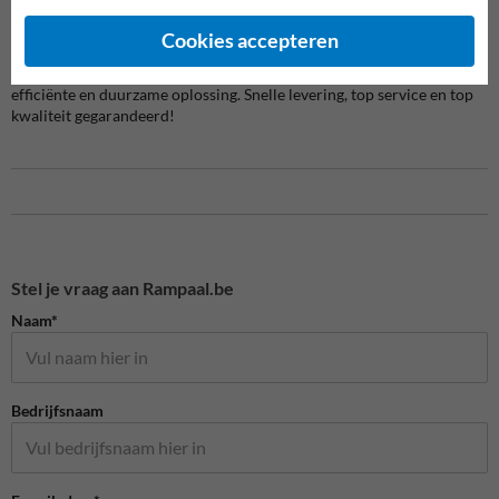
afzetpaal biedt de perfecte balans tussen zichtbaarheid en
flexibiliteit.
Cookies accepteren
Met deze verzonken afzetpaal met inklapsysteem kies je voor een
efficiënte en duurzame oplossing. Snelle levering, top service en top
kwaliteit gegarandeerd!
Stel je vraag aan Rampaal.be
Naam*
Bedrijfsnaam