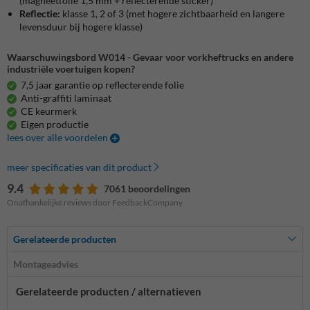
(magneetfolie 1,5 mm + reflecterende sticker)
Reflectie:
klasse 1, 2 of 3 (met hogere zichtbaarheid en langere
levensduur bij hogere klasse)
Waarschuwingsbord W014 - Gevaar voor vorkheftrucks en andere
industriële voertuigen kopen?
7,5 jaar garantie op reflecterende folie
Anti-graffiti laminaat
CE keurmerk
Eigen productie
lees over alle voordelen
meer specificaties van dit product
9.4
7061 beoordelingen
Onafhankelijke reviews door FeedbackCompany
Gerelateerde producten
Montageadvies
Gerelateerde producten / alternatieven