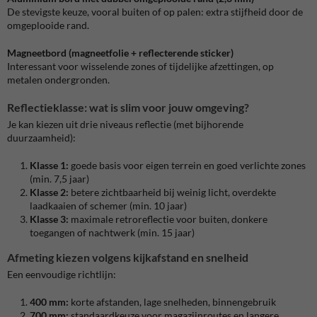
De stevigste keuze, vooral buiten of op palen: extra stijfheid door de
omgeplooide rand.
Magneetbord (magneetfolie + reflecterende sticker)
Interessant voor wisselende zones of tijdelijke afzettingen, op
metalen ondergronden.
Reflectieklasse: wat is slim voor jouw omgeving?
Je kan kiezen uit drie niveaus reflectie (met bijhorende
duurzaamheid):
Klasse 1:
goede basis voor eigen terrein en goed verlichte zones
(min. 7,5 jaar)
Klasse 2:
betere zichtbaarheid bij weinig licht, overdekte
laadkaaien of schemer (min. 10 jaar)
Klasse 3:
maximale retroreflectie voor buiten, donkere
toegangen of nachtwerk (min. 15 jaar)
Afmeting kiezen volgens kijkafstand en snelheid
Een eenvoudige richtlijn:
400 mm:
korte afstanden, lage snelheden, binnengebruik
700 mm:
standaardkeuze voor magazijnroutes en langere