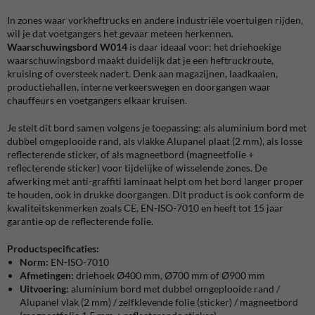
In zones waar vorkheftrucks en andere industriële voertuigen rijden,
wil je dat voetgangers het gevaar meteen herkennen.
Waarschuwingsbord W014
is daar ideaal voor: het driehoekige
waarschuwingsbord maakt duidelijk dat je een heftruckroute,
kruising of oversteek nadert. Denk aan magazijnen, laadkaaien,
productiehallen, interne verkeerswegen en doorgangen waar
chauffeurs en voetgangers elkaar kruisen.
Je stelt dit bord samen volgens je toepassing: als aluminium bord met
dubbel omgeplooide rand, als vlakke Alupanel plaat (2 mm), als losse
reflecterende sticker, of als magneetbord (magneetfolie +
reflecterende sticker) voor tijdelijke of wisselende zones. De
afwerking met anti-graffiti laminaat helpt om het bord langer proper
te houden, ook in drukke doorgangen. Dit product is ook conform de
kwaliteitskenmerken zoals CE, EN-ISO-7010 en heeft tot 15 jaar
garantie op de reflecterende folie.
Productspecificaties:
Norm:
EN-ISO-7010
Afmetingen:
driehoek Ø400 mm, Ø700 mm of Ø900 mm
Uitvoering:
aluminium bord met dubbel omgeplooide rand /
Alupanel vlak (2 mm) / zelfklevende folie (sticker) / magneetbord