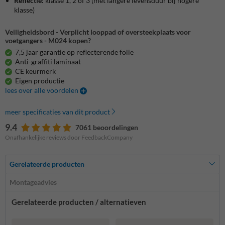
Reflectie:
klasse 1, 2 of 3 (met langere levensduur bij hogere
klasse)
Veiligheidsbord - Verplicht looppad of oversteekplaats voor
voetgangers - M024 kopen?
7,5 jaar garantie op reflecterende folie
Anti-graffiti laminaat
CE keurmerk
Eigen productie
lees over alle voordelen
meer specificaties van dit product
9.4
7061 beoordelingen
Onafhankelijke reviews door FeedbackCompany
Gerelateerde producten
Montageadvies
Gerelateerde producten / alternatieven