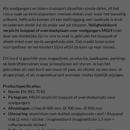
Als voetgangers en intern transport dezelfde ruimte delen, zit het
risico vaak op de kruispunten: mensen steken over waar het toevallig
uitkomt, heftrucks komen uit een stellinggang, een laadkade is druk
en iedereen denkt dat de ander wel zal stoppen.
Veiligheidsbord
verplicht looppad of oversteekplaats voor voetgangers M024
trekt
daar een duidelijke lijn in: wie te voet is, gebruikt het looppad of
steekt enkel over op de aangeduide plek. Dat maakt looproutes
voorspelbaar en vermindert bijna altijd de kans op near misses.
Dit bord is geschikt voor magazijnen, productie, laadkaaien, parkings
en bedrijfsterreinen waar je looplijnen wil sturen. Je kan het
gebruiken als vast bord aan muur of paal, als sticker op een deur of
dragerplaat, of als magneetvariant wanneer routes tijdelijk wijzigen.
Productspecificaties:
Norm:
EN-ISO-7010
Pictogram:
M024 verplicht looppad of oversteekplaats voor
voetgangers
Afmetingen:
cirkel
Ø 400 mm, Ø 700 mm, Ø 900 mm
Uitvoering:
aluminium met dubbel omgeplooide rand / Alupanel
vlak (2 mm) / sticker / magneetbord (magneetfolie 1,5 mm +
reflecterende sticker)