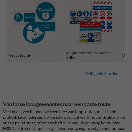
Veiligheidsborden zelf samen
Gebodsborden
Verza
stellen
Veiligheidsborden
Van losse loopgewoontes naar een vaste route
Veel bedrijven hebben wel een idee van looproutes, maar in de
praktijk kiest iedereen de kortste weg. Dat werkt tot er drukte is, tot
er een pallet staat, of tot een heftruck net uit een gang komt. Met
M024
zet je één simpele regel neer: voetgangers volgen het looppad