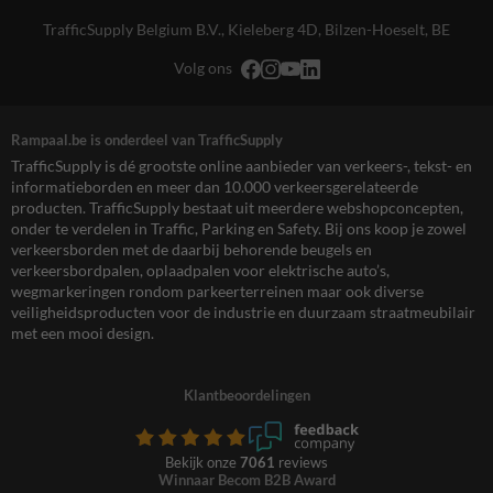
TrafficSupply Belgium B.V.,
Kieleberg 4D
,
Bilzen-Hoeselt, BE
Volg ons
Rampaal.be is onderdeel van TrafficSupply
TrafficSupply is dé grootste online aanbieder van verkeers-, tekst- en
informatieborden en meer dan 10.000 verkeersgerelateerde
producten. TrafficSupply bestaat uit meerdere webshopconcepten,
onder te verdelen in Traffic, Parking en Safety. Bij ons koop je zowel
verkeersborden met de daarbij behorende beugels en
verkeersbordpalen, oplaadpalen voor elektrische auto’s,
wegmarkeringen rondom parkeerterreinen maar ook diverse
veiligheidsproducten voor de industrie en duurzaam straatmeubilair
met een mooi design.
Klantbeoordelingen
Bekijk onze
7061
reviews
Winnaar Becom B2B Award