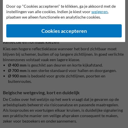
Alupanel vlak 2 mm:
strakke vaste oplossing voor montage op
Door op "Cookies accepteren" te klikken, ga je akkoord met de
wand of dragerplaat, vaak gekozen in magazijn en productie.
instellingen van alle cookies. Indien je kiest voor
weigeren
,
Aluminium bord met dubbel omgeplooide rand:
stevig voor buiten
plaatsen we alleen functionele en analytische cookies.
en paalmontage, ideaal waar wind en impact meespelen.
Magneetfolie 1,5 mm:
handig wanneer routes tijdelijk veranderen,
Cookies accepteren
bijvoorbeeld bij werken of herinrichting, op metalen ondergrond.
Reflectie en formaat kiezen
Kies een hogere reflectieklasse wanneer het bord zichtbaar moet
blijven bij schemer, buiten of op langere zichtlijnen. In goed verlichte
binnenzones volstaat vaak een lagere klasse.
Ø 400 mm
is geschikt aan deuren en korte kijkafstand.
Ø 700 mm
is een sterke standaard voor hallen en doorgangen.
Ø 900 mm
is bedoeld voor grote zichtlijnen, poorten en
buitenroutes.
Belgische wetgeving, kort en duidelijk
De Codex over het welzijn op het werk vraagt dat je gevaren op de
arbeidsplaats beheerst via risicoanalyse en passende maatregelen.
Als looproutes en voertuigen elkaar kruisen, is duidelijke signalering
een praktische manier om veilige afspraken consequent te maken,
zeker voor bezoekers en onderaannemers.