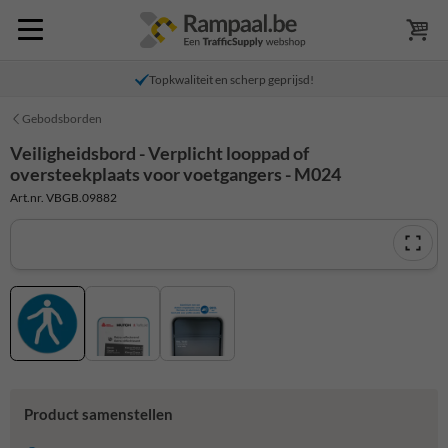
Topkwaliteit en scherp geprijsd!
Gebodsborden
Veiligheidsbord - Verplicht looppad of
oversteekplaats voor voetgangers - M024
Art.nr. VBGB.09882
Product samenstellen