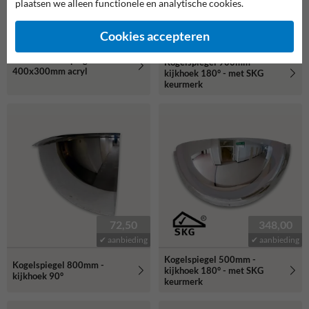
plaatsen we alleen functionele en analytische cookies.
83,00
793,00
✔ volumeprijzen
Cookies accepteren
✔ aanbieding
Platte binnenspiegel
Kogelspiegel 900mm -
400x300mm acryl
kijkhoek 180° - met SKG
keurmerk
72,50
348,00
✔ aanbieding
✔ aanbieding
Kogelspiegel 500mm -
Kogelspiegel 800mm -
kijkhoek 180° - met SKG
kijkhoek 90°
keurmerk