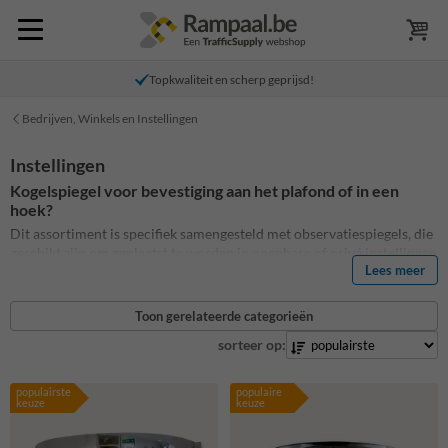
Topkwaliteit en scherp geprijsd!
Bedrijven, Winkels en Instellingen
Instellingen
Kogelspiegel voor bevestiging aan het plafond of in een
hoek?
Dit assortiment is specifiek samengesteld met observatiespiegels, die
geschikt zijn om geplaatst te worden in openbare of privé instellingen
Lees meer
waar (verplegend) personeel ten alle tijden een overzicht op gangen
en gezamelijke ruimtes moet bewaren.
Toon gerelateerde categorieën
sorteer op:
populairste
populaire
keuze
keuze