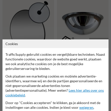
921,00
Cookies
✔ aanbieding
145,50
TrafficSupply gebruikt cookies en vergelijkbare technieken. Naast
Kogelspiegel 600mm -
functionele cookies, waardoor de website goed werkt, plaatsen
✔ aanbieding
kijkhoek 360° - met SKG
we ook analytische cookies om je de best mogelijke
keurmerk
gebruikerservaring te bieden.
Binnenspiegel rond 800mm
Ook plaatsen we marketing cookies en mobiele advertentie-
identifiers, waarmee wij en derde partijen gepersonaliseerde en
niet-gepersonaliseerde advertenties tonen
(advertentiepersonalisatie). Meer weten?
Lees hier alles over ons
cookiebeleid
.
Door op "Cookies accepteren" te klikken, ga je akkoord met de
instellingen van alle cookies. Indien je kiest voor
weigeren
,