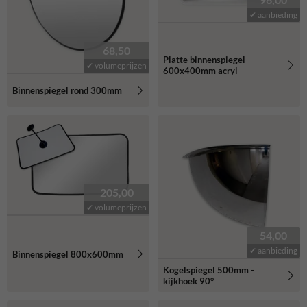
✔ aanbieding
68,50
Platte binnenspiegel
✔ volumeprijzen
600x400mm acryl
Binnenspiegel rond 300mm
205,00
✔ volumeprijzen
54,00
✔ aanbieding
Binnenspiegel 800x600mm
Kogelspiegel 500mm -
kijkhoek 90°