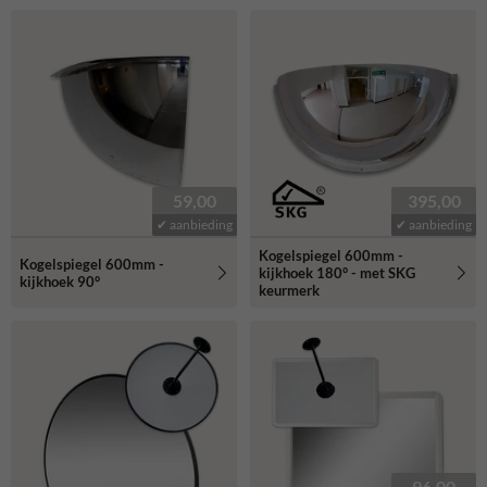
59,00
395,00
✔ aanbieding
✔ aanbieding
Kogelspiegel 600mm -
Kogelspiegel 600mm -
kijkhoek 180° - met SKG
kijkhoek 90°
keurmerk
96,00