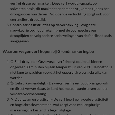
verf, of draag een masker.
Deze verf wordt gemaakt op
solventen basis, dit maakt dat er dampen vrijkomen tijdens het
droogproces van de verf. Voldoende verluchting zorgt ook voor
een snellere droogtijd.
Controleer de instructies op de verpakking.
Volg deze
nauwkeurig op, houd rekening met de voorgeschreven
droogtijden en volg andere aanbevelingen van de fabrikant zoals
aangegeven.
Waarom wegenverf kopen bij Grondmarkering.be
⏰ Snel drogend - Onze wegenverf droogt optimaal binnen
ongeveer 30 minuten bij een temperatuur van 20°C. Je hoeft dus
niet lang te wachten voordat het oppervlak weer gebruikt kan
worden.
👌 Gebruiksvriendelijk - De wegenverf is eenvoudig in gebruik
en direct verwerkbaar. Je kunt het meteen aanbrengen zonder
verdere voorbereiding.
🔨 Duurzaam en elastisch - De verf heeft een goede elasticiteit
en hoge abrasieweerstand, wat zorgt voor een langdurige
markering die bestand is tegen slijtage.