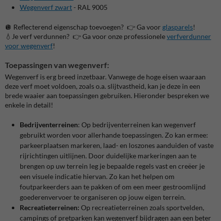
Wegenverf zwart
- RAL 9005
🪩 Reflecterend eigenschap toevoegen? 👉 Ga voor
glasparels
!
💧Je verf verdunnen? 👉 Ga voor onze professionele
verfverdunner
voor wegenverf
!
Toepassingen van wegenverf:
Wegenverf is erg breed inzetbaar. Vanwege de hoge eisen waaraan
deze verf moet voldoen, zoals o.a. slijtvastheid, kan je deze in een
brede waaier aan toepassingen gebruiken. Hieronder bespreken we
enkele in detail!
Bedrijventerreinen
: Op bedrijventerreinen kan wegenverf
gebruikt worden voor allerhande toepassingen. Zo kan ermee:
parkeerplaatsen markeren, laad- en loszones aanduiden of vaste
rijrichtingen uitlijnen. Door duidelijke markeringen aan te
brengen op uw terrein leg je bepaalde regels vast en creëer je
een visuele indicatie hiervan. Zo kan het helpen om
foutparkeerders aan te pakken of om een meer gestroomlijnd
goederenvervoer te organiseren op jouw eigen terrein.
Recreatieterreinen:
Op recreatieterreinen zoals sportvelden,
campings of pretparken kan wegenverf bijdragen aan een beter