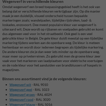
Wegenverf in verschillende kleuren
Omdat wegenverf een breed toepassingsgebied heeft is het ook van
belang dat er verschillende kleuren verkrijgbaar zijn. Op die manier
maak je een duidelijk, visueel onderscheid tussen bepaalde
markeringen zoals; wandelpaden, tijdelijke rijstroken, laad- &
loskades, enzovoort. Dee meest populaire kleur van wegenverf is
uiteraard wit. Deze wordt op rijbanen en voetpaden gebruikt en komt
dus algemeen veel voor in het straatbeeld. Ook geel is een veel
gebruikte kleur in België. De gele kleur duidt meestal op een tijdelijke
markering tijdens werken aan de openbare weg. De kleur is meteen
herkenbaar en wordt door iedereen begrepen als tijdelijke markering.
De andere kleuren zie je dan weer iets minder op de openbare weg,
maar meer op priveterreinen. Zo gebruikt men de groene kleur zeer
vaak voor het markeren van laadplaatsen voor elektrische voertuigen
en de rode kleur voor het aanduiden van brandblussers of haspels in
magazijnen.
Binnen ons assortiment vind je de volgende kleuren:
Wegenverf wit
- RAL 9010
Wegenverf geel
- RAL 1023
Wegenverf groen
- RAL 6024
Wegenverf rood
- RAL 3020
Wegenverf blauw
- RAL 5016