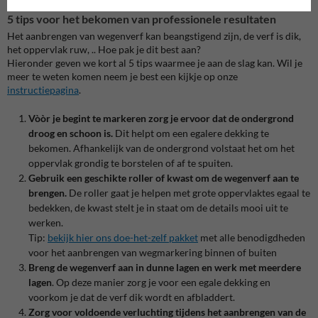
5 tips voor het bekomen van professionele resultaten
Het aanbrengen van wegenverf kan beangstigend zijn, de verf is dik,
het oppervlak ruw, .. Hoe pak je dit best aan?
Hieronder geven we kort al 5 tips waarmee je aan de slag kan. Wil je
meer te weten komen neem je best een kijkje op onze
instructiepagina
.
Vòòr je begint te markeren zorg je ervoor dat de ondergrond
droog en schoon is.
Dit helpt om een egalere dekking te
bekomen. Afhankelijk van de ondergrond volstaat het om het
oppervlak grondig te borstelen of af te spuiten.
Gebruik een geschikte roller of kwast om de wegenverf aan te
brengen.
De roller gaat je helpen met grote oppervlaktes egaal te
bedekken, de kwast stelt je in staat om de details mooi uit te
werken.
Tip:
bekijk hier ons doe-het-zelf pakket
met alle benodigdheden
voor het aanbrengen van wegmarkering binnen of buiten
Breng de wegenverf aan in dunne lagen en werk met meerdere
lagen
. Op deze manier zorg je voor een egale dekking en
voorkom je dat de verf dik wordt en afbladdert.
Zorg voor voldoende verluchting tijdens het aanbrengen van de