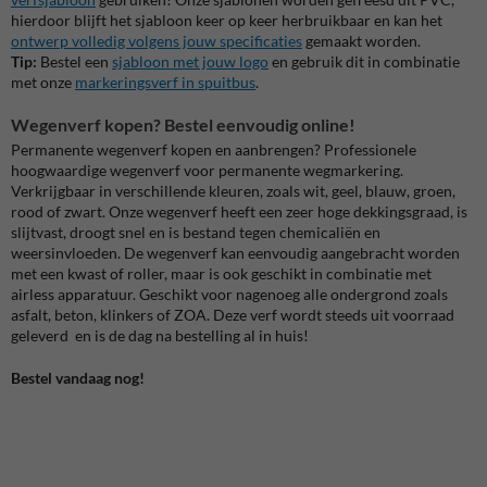
hierdoor blijft het sjabloon keer op keer herbruikbaar en kan het
ontwerp volledig volgens jouw specificaties
gemaakt worden.
Tip:
Bestel een
sjabloon met jouw logo
en gebruik dit in combinatie
met onze
markeringsverf in spuitbus
.
Wegenverf kopen? Bestel eenvoudig online!
Permanente wegenverf kopen en aanbrengen? Professionele
hoogwaardige wegenverf voor permanente wegmarkering.
Verkrijgbaar in verschillende kleuren, zoals wit, geel, blauw, groen,
rood of zwart. Onze wegenverf heeft een zeer hoge dekkingsgraad, is
slijtvast, droogt snel en is bestand tegen chemicaliën en
weersinvloeden. De wegenverf kan eenvoudig aangebracht worden
met een kwast of roller, maar is ook geschikt in combinatie met
airless apparatuur. Geschikt voor nagenoeg alle ondergrond zoals
asfalt, beton, klinkers of ZOA. Deze verf wordt steeds uit voorraad
geleverd en is de dag na bestelling al in huis!
Bestel vandaag nog!