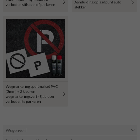
Aanduiding oplaadpunt auto
verboden stilstaan of parkeren
stekker
Wegmarkering spuitmal set PVC
(5mm) + 2 kleuren
wegmarkeringsverf - Sjabloon
verboden te parkeren
Wegenverf