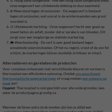
💪 Hoog vaste stofgehalte - Met een hoog vaste stofgehalte biedt
onze wegenverf een uitstekende dekking en duurzaamheid.
❄️ Weerstand tegen strooizouten - De wegenverf is bestand
tegen strooizouten, wat vooral in de wintermaanden een groot
voordeel is.
🎨 Uitstekende hechting - Onze wegenverf hecht zeer goed op
zowel beton als asfalt, zonder dat er sprake is van bloeden. Dit
zorgt voor een langdurige en stabiele markering.
🌦️ Weerbestendig - De verf is zeer goed bestand tegen
wisselende weersinvloeden. Of het nu regent, vriest of de zon fel
schijnt, de markeringen blijven duidelijk zichtbaar en intact.
Alternatieven en gerelateerde producten
Voor complexe ontwerpen met verschillende kleuren en vormen is
thermoplast een efficiëntere oplossing. Ontdek
ons assortiment
thermoplastische wegmarkeringen
of vraag meteen
een ontwerp op
maat
aan!
Opgelet:
Thermoplast is niet geschikt voor alle ondergronden, lees
zeker de productpagina grondig na.
Wanneer de lijnen extra strak moeten zijn kan je altijd een
verfsjabloon
gebruiken! Onze sjablonen worden gefreesd uit PVC,