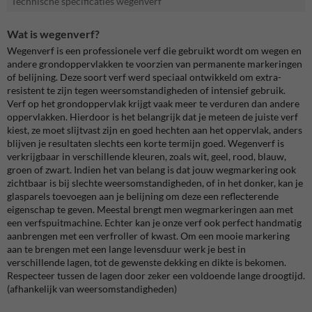
Technische specificaties wegenverf
Wat is wegenverf?
Wegenverf is een professionele verf die gebruikt wordt om wegen en
andere grondoppervlakken te voorzien van permanente markeringen
of belijning. Deze soort verf werd speciaal ontwikkeld om extra-
resistent te zijn tegen weersomstandigheden of intensief gebruik.
Verf op het grondoppervlak krijgt vaak meer te verduren dan andere
oppervlakken. Hierdoor is het belangrijk dat je meteen de juiste verf
kiest, ze moet slijtvast zijn en goed hechten aan het oppervlak, anders
blijven je resultaten slechts een korte termijn goed. Wegenverf is
verkrijgbaar in verschillende kleuren, zoals wit, geel, rood, blauw,
groen of zwart. Indien het van belang is dat jouw wegmarkering ook
zichtbaar is bij slechte weersomstandigheden, of in het donker, kan je
glasparels toevoegen aan je belijning om deze een reflecterende
eigenschap te geven. Meestal brengt men wegmarkeringen aan met
een verfspuitmachine. Echter kan je onze verf ook perfect handmatig
aanbrengen met een verfroller of kwast. Om een mooie markering
aan te brengen met een lange levensduur werk je best in
verschillende lagen, tot de gewenste dekking en dikte is bekomen.
Respecteer tussen de lagen door zeker een voldoende lange droogtijd.
(afhankelijk van weersomstandigheden)