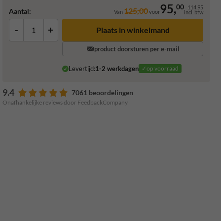
95,
00
114,95
125,00
Aantal:
Van
voor
incl. btw
-
+
Plaats in winkelmand
product doorsturen per e-mail
Levertijd:
1-2 werkdagen
✓op voorraad
9.4
7061 beoordelingen
Onafhankelijke reviews door FeedbackCompany