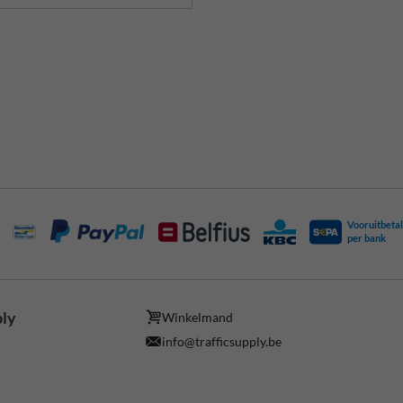
Vooruitbetal
per bank
ply
Winkelmand
info@trafficsupply.be