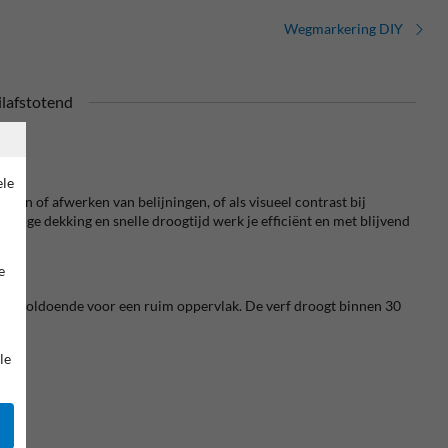
Wegmarkering DIY
ilafstotend
ele
len of afwerken van belijningen, of als visueel contrast bij
e hoge dekking en snelle droogtijd werk je efficiënt en met blijvend
e
g is voldoende voor een ruim oppervlak. De verf droogt binnen 30
le