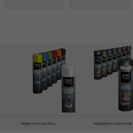
Wegenverf in spuitbus
Metaallak en industrielak