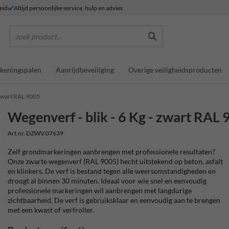
eid
Altijd persoonlijke service, hulp en advies
zoek product...
keningspalen
Aanrijdbeveiliging
Overige veiligheidsproducten
 zwart RAL 9005
Wegenverf - blik - 6 Kg - zwart RAL
Art.nr. DZWV.07639
Zelf grondmarkeringen aanbrengen met professionele resultaten?
Onze zwarte wegenverf (RAL 9005) hecht uitstekend op beton, asfalt
en klinkers. De verf is bestand tegen alle weersomstandigheden en
droogt al binnen 30 minuten. Ideaal voor wie snel en eenvoudig
professionele markeringen wil aanbrengen met langdurige
zichtbaarheid. De verf is gebruiksklaar en eenvoudig aan te brengen
met een kwast of verfroller.