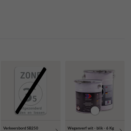
Verkeersbord SB250
Wegenverf wit - blik - 6 Kg