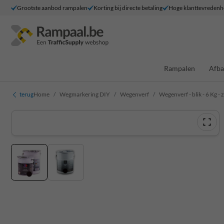
Grootste aanbod rampalen
Korting bij directe betaling
Hoge klanttevredenh
Rampalen
Afba
terug
Home
Wegmarkering DIY
Wegenverf
Wegenverf - blik - 6 Kg -