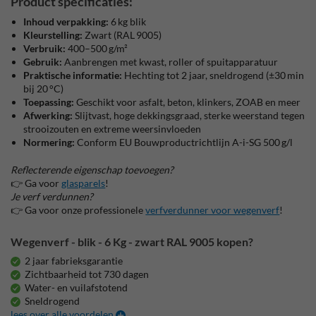
Product specificaties:
Inhoud verpakking:
6 kg blik
Kleurstelling:
Zwart (RAL 9005)
Verbruik:
400–500 g/m²
Gebruik:
Aanbrengen met kwast, roller of spuitapparatuur
Praktische informatie:
Hechting tot 2 jaar, sneldrogend (±30 min
bij 20 °C)
Toepassing:
Geschikt voor asfalt, beton, klinkers, ZOAB en meer
Afwerking:
Slijtvast, hoge dekkingsgraad, sterke weerstand tegen
strooizouten en extreme weersinvloeden
Normering:
Conform EU Bouwproductrichtlijn A-i-SG 500 g/l
Reflecterende eigenschap toevoegen?
👉 Ga voor
glasparels
!
Je verf verdunnen?
👉 Ga voor onze professionele
verfverdunner voor wegenverf
!
Wegenverf - blik - 6 Kg - zwart RAL 9005 kopen?
2 jaar fabrieksgarantie
Zichtbaarheid tot 730 dagen
Water- en vuilafstotend
Sneldrogend
lees over alle voordelen