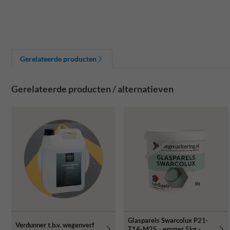
Gerelateerde producten
Gerelateerde producten / alternatieven
Glasparels Swarcolux P21-
Verdunner t.b.v. wegenverf
T14-M25 - emmer 5kg -