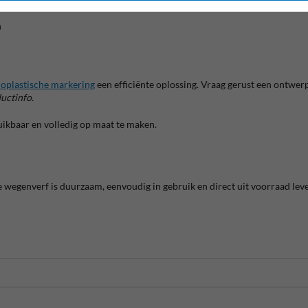
n
oplastische markering
een efficiënte oplossing. Vraag gerust een ontwer
uctinfo.
ruikbaar en volledig op maat te maken.
ze wegenverf is duurzaam, eenvoudig in gebruik en direct uit voorraad lev