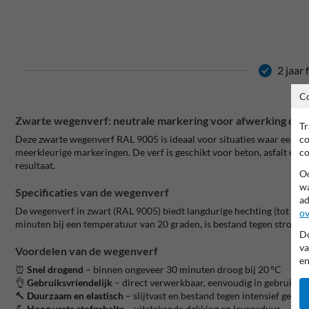
2 jaar
C
Zwarte wegenverf: neutrale markering voor afwerking of c
Tr
co
Deze zwarte wegenverf RAL 9005 is ideaal voor situaties waar een neut
co
meerkleurige markeringen. De verf is geschikt voor beton, asfalt en kl
resultaat.
Oo
wa
Specificaties van de wegenverf
ad
De wegenverf in zwart (RAL 9005) biedt langdurige hechting (tot 2 j
ov
minuten bij een temperatuur van 20 graden, is bestand tegen strooiz
Do
va
Voordelen van de wegenverf
en
⏰
Snel drogend
– binnen ongeveer 30 minuten droog bij 20 °C
👌
Gebruiksvriendelijk
– direct verwerkbaar, eenvoudig in gebruik
🔨
Duurzaam en elastisch
– slijtvast en bestand tegen intensief gebru
💪
Hoog vaste stofgehalte
– uitstekende dekking en levensduur