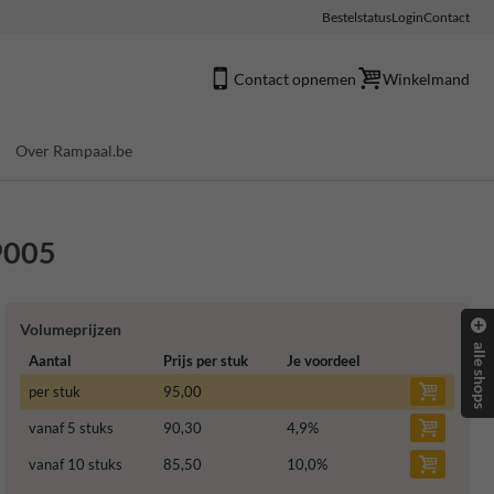
Bestelstatus
Login
Contact
Contact opnemen
Winkelmand
Over Rampaal.be
 9005
Volumeprijzen
alle shops
Aantal
Prijs per stuk
Je voordeel
per stuk
95,00
vanaf 5 stuks
90,30
4,9
%
vanaf 10 stuks
85,50
10,0
%