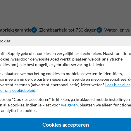
 fabrieksgarantie
Zichtbaarheid tot 730 dagen
Water- en vu
ookies
ontrast
afficSupply gebruikt cookies en vergelijkbare technieken. Naast function
okies, waardoor de website goed werkt, plaatsen we ook analytische
rale of afwerkende markering gewenst is. Vaak toegepast voor het herstel
okies om je de best mogelijke gebruikerservaring te bieden.
inkers en zorgt voor een professionele en duurzame uitstraling. Dankzij d
k plaatsen we marketing cookies en mobiele advertentie-identifiers,
armee wij en derde partijen gepersonaliseerde en niet-gepersonaliseerd
vertenties tonen (advertentiepersonalisatie). Meer weten?
Lees hier alles
aar) en een hoge dekkingsgraad van 400–500 gram per m². Eén blik van 6 k
er ons cookiebeleid
.
outen en weersinvloeden, en voldoet aan de EU-normering A-i-SG 500 g/l.
or op "Cookies accepteren" te klikken, ga je akkoord met de instellingen
n alle cookies. Indien je kiest voor
weigeren
, plaatsen we alleen functione
 analytische cookies.
Cookies accepteren
ik