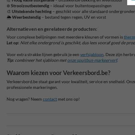
❄️
Strooizoutbestendig
– ideaal voor buitentoepassingen
🎨
Uitstekende hechting
– geschikt voor alle standaard ondergronde
🌦️
Weerbestendig
– bestand tegen regen, UV en vorst
Alternatieven en gerelateerde producten:
Voor complexe belijningen met meerdere kleuren of vormen is
therm
Let op:
Niet elke ondergrond is geschikt, dus lees vooraf goed de prod
Voor extra strakke lijnen gebruik je een
verfsjabloon
. Deze zijn herb
Tip:
combineer het sjabloon met
onze spuitbus-markeerverf
.
Waarom kiezen voor Verkeersbord.be?
Verkeersbord.be staat garant voor kwaliteit, service en snelheid. On
professionele markeringen.
Nog vragen? Neem
contact
met ons op!