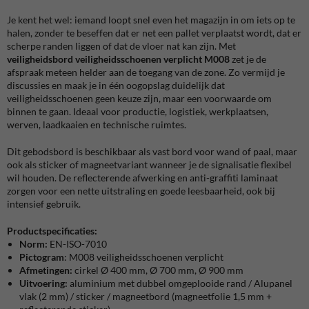
Je kent het wel: iemand loopt snel even het magazijn in om iets op te
halen, zonder te beseffen dat er net een pallet verplaatst wordt, dat er
scherpe randen liggen of dat de vloer nat kan zijn. Met
veiligheidsbord veiligheidsschoenen verplicht M008
zet je de
afspraak meteen helder aan de toegang van de zone. Zo vermijd je
discussies en maak je in één oogopslag duidelijk dat
veiligheidsschoenen geen keuze zijn, maar een voorwaarde om
binnen te gaan. Ideaal voor productie, logistiek, werkplaatsen,
werven, laadkaaien en technische ruimtes.
Dit gebodsbord is beschikbaar als vast bord voor wand of paal, maar
ook als sticker of magneetvariant wanneer je de signalisatie flexibel
wil houden. De reflecterende afwerking en anti-graffiti laminaat
zorgen voor een nette uitstraling en goede leesbaarheid, ook bij
intensief gebruik.
Productspecificaties:
Norm:
EN-ISO-7010
Pictogram
: M008 veiligheidsschoenen verplicht
Afmetingen:
cirkel
Ø 400 mm, Ø 700 mm, Ø 900 mm
Uitvoering:
aluminium met dubbel omgeplooide rand / Alupanel
vlak (2 mm) / sticker / magneetbord (magneetfolie 1,5 mm +