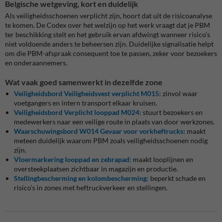
Belgische wetgeving, kort en duidelijk
Als veiligheidsschoenen verplicht zijn, hoort dat uit de risicoanalyse
te komen. De Codex over het welzijn op het werk vraagt dat je PBM
ter beschikking stelt en het gebruik ervan afdwingt wanneer risico’s
niet voldoende anders te beheersen zijn. Duidelijke signalisatie helpt
om die PBM-afspraak consequent toe te passen, zeker voor bezoekers
en onderaannemers.
Wat vaak goed samenwerkt in dezelfde zone
Veiligheidsbord Veiligheidsvest verplicht M015:
zinvol waar
voetgangers en intern transport elkaar kruisen.
Veiligheidsbord Verplicht looppad M024:
stuurt bezoekers en
medewerkers naar een veilige route in plaats van door werkzones.
Waarschuwingsbord W014 Gevaar voor vorkheftrucks:
maakt
meteen duidelijk waarom PBM zoals veiligheidsschoenen nodig
zijn.
Vloermarkering looppad en zebrapad:
maakt looplijnen en
oversteekplaatsen zichtbaar in magazijn en productie.
Stellingbescherming en kolombescherming:
beperkt schade en
risico’s in zones met heftruckverkeer en stellingen.