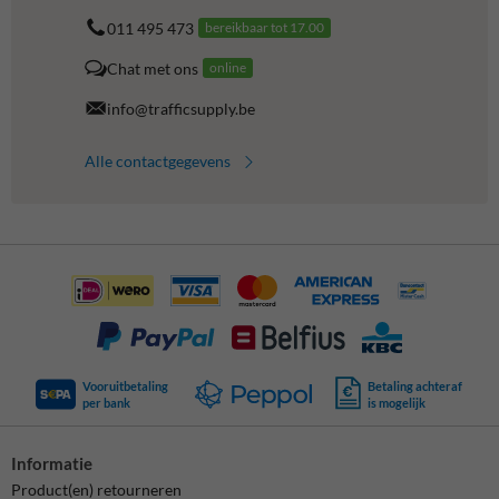
011 495 473
bereikbaar tot 17.00
Chat met ons
online
info@trafficsupply.be
Alle contactgegevens
Vooruitbetaling
Betaling achteraf
per bank
is mogelijk
Informatie
Product(en) retourneren