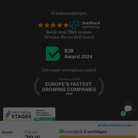
Klantbeoordelingen
Bekijk onze
7061
reviews
Winnaar Becom B2B Award
Ontvanger prestigieuze award
productopties tonen
Levertijd:
1-2 werkdagen
Aantal:
Prijs p/st
00