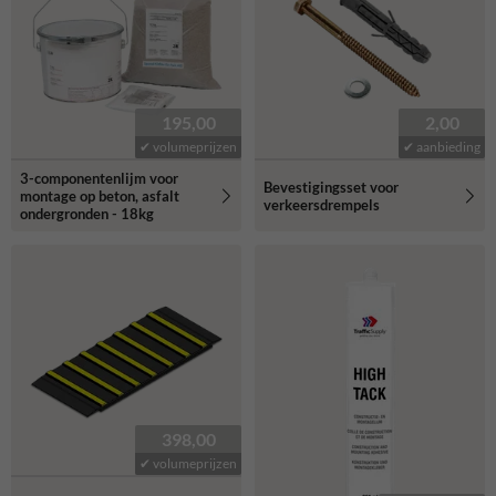
195,00
2,00
✔ volumeprijzen
✔ aanbieding
3-componentenlijm voor
Bevestigingsset voor
montage op beton, asfalt
verkeersdrempels
ondergronden - 18kg
398,00
✔ volumeprijzen