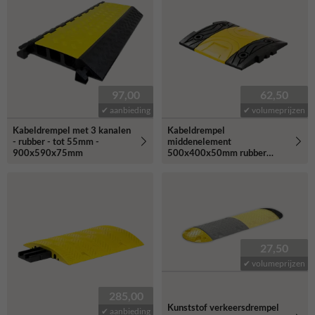
97,00
62,50
✔ aanbieding
✔ volumeprijzen
Kabeldrempel met 3 kanalen
Kabeldrempel
- rubber - tot 55mm -
middenelement
900x590x75mm
500x400x50mm rubber
geel/zwart
27,50
✔ volumeprijzen
285,00
Kunststof verkeersdrempel
✔ aanbieding