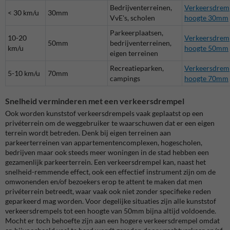
Bedrijventerreinen,
Verkeersdrem
< 30 km/u
30mm
VvE's, scholen
hoogte 30mm
Parkeerplaatsen,
10-20
Verkeersdrem
50mm
bedrijventerreinen,
km/u
hoogte 50mm
eigen terreinen
Recreatieparken,
Verkeersdrem
5-10 km/u
70mm
campings
hoogte 70mm
Snelheid verminderen met een verkeersdrempel
Ook worden kunststof verkeersdrempels vaak geplaatst op een
privéterrein om de weggebruiker te waarschuwen dat er een eigen
terrein wordt betreden. Denk bij eigen terreinen aan
parkeerterreinen van appartementencomplexen, hogescholen,
bedrijven maar ook steeds meer woningen in de stad hebben een
gezamenlijk parkeerterrein. Een verkeersdrempel kan, naast het
snelheid-remmende effect, ook een effectief instrument zijn om de
omwonenden en/of bezoekers erop te attent te maken dat men
privéterrein betreedt, waar vaak ook niet zonder specifieke reden
geparkeerd mag worden. Voor degelijke situaties zijn alle kunststof
verkeersdrempels tot een hoogte van 50mm bijna altijd voldoende.
Mocht er toch behoefte zijn aan een hogere verkeersdrempel omdat