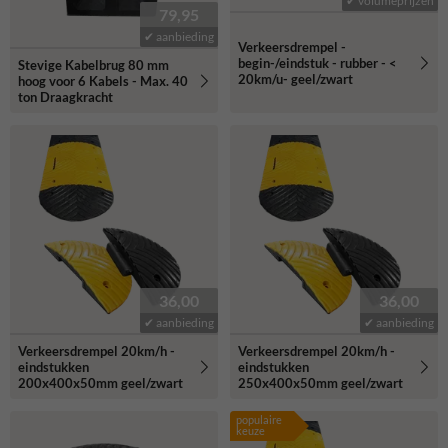
✔ volumeprijzen
79,95
✔ aanbieding
Verkeersdrempel -
begin-/eindstuk - rubber - <
Stevige Kabelbrug 80 mm
20km/u- geel/zwart
hoog voor 6 Kabels - Max. 40
ton Draagkracht
36,00
36,00
✔ aanbieding
✔ aanbieding
Verkeersdrempel 20km/h -
Verkeersdrempel 20km/h -
eindstukken
eindstukken
200x400x50mm geel/zwart
250x400x50mm geel/zwart
populaire
keuze