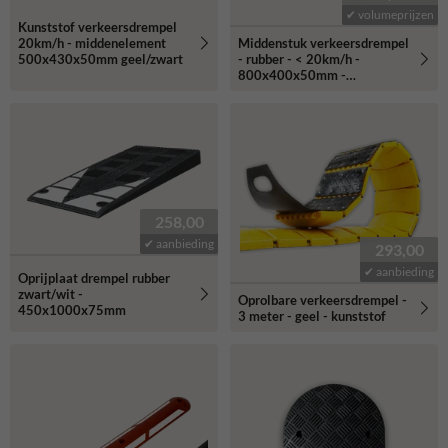
✔ volumeprijzen
Kunststof verkeersdrempel
20km/h - middenelement
Middenstuk verkeersdrempel
500x430x50mm geel/zwart
- rubber - < 20km/h -
800x400x50mm -
geel/zwart
258,00
✔ aanbieding
293,00
✔ aanbieding
Oprijplaat drempel rubber
zwart/wit -
Oprolbare verkeersdrempel -
450x1000x75mm
3 meter - geel - kunststof