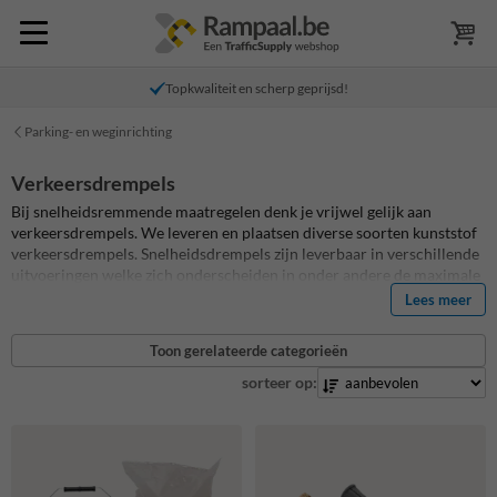
Topkwaliteit en scherp geprijsd!
Parking- en weginrichting
Verkeersdrempels
Bij snelheidsremmende maatregelen denk je vrijwel gelijk aan
verkeersdrempels. We leveren en plaatsen diverse soorten kunststof
verkeersdrempels. Snelheidsdrempels zijn leverbaar in verschillende
uitvoeringen welke zich onderscheiden in onder andere de maximale
snelheid waarmee er over de snelheidsdrempel gereden kan worden.
Lees meer
Dit resultaat behaalt men door de hoogte en breedte van de drempel
aan te passen. Een hogere drempel vertraagt meer dan een lage, een
Toon gerelateerde categorieën
bredere gaat de belasting van de drempel beter verspreiden over het
geheel. Verkeersdrempels zijn er in kunststof, maar ook in 100%
sorteer op:
gerecycleerd rubber. Verkeersdrempels zijn de ideale
snelheidsremmers voor privéterreinen, bedrijventerreinen, parkings
of parkeergarages.