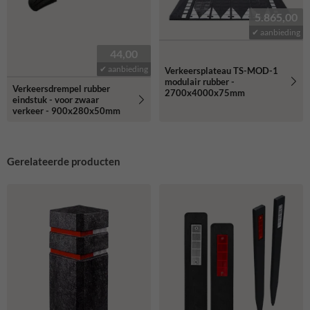
5.865,00
✔ aanbieding
44,00
✔ aanbieding
Verkeersplateau TS-MOD-1
modulair rubber -
Verkeersdrempel rubber
2700x4000x75mm
eindstuk - voor zwaar
verkeer - 900x280x50mm
Gerelateerde producten