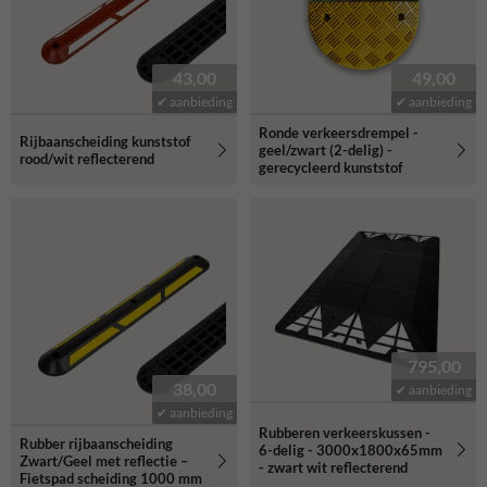
43,00
49,00
✔ aanbieding
✔ aanbieding
Ronde verkeersdrempel -
Rijbaanscheiding kunststof
geel/zwart (2-delig) -
rood/wit reflecterend
gerecycleerd kunststof
795,00
38,00
✔ aanbieding
✔ aanbieding
Rubberen verkeerskussen -
Rubber rijbaanscheiding
6-delig - 3000x1800x65mm
Zwart/Geel met reflectie –
- zwart wit reflecterend
Fietspad scheiding 1000 mm