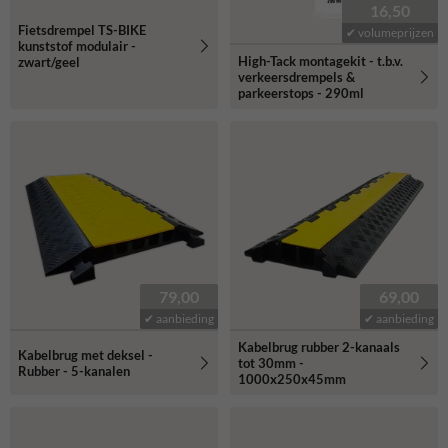
16,50
Fietsdrempel TS-BIKE
✔ volumeprijzen
kunststof modulair -
High-Tack montagekit - t.b.v.
zwart/geel
verkeersdrempels &
parkeerstops - 290ml
79,00
69,00
✔ aanbieding
✔ aanbieding
Kabelbrug rubber 2-kanaals
Kabelbrug met deksel -
tot 30mm -
Rubber - 5-kanalen
1000x250x45mm