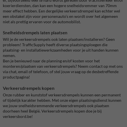
er, bijvoorbeeld veel te hard wordt gereden door vrachtverkeer en/of
koerierdiensten, dan kan een hogere snelheidsremmer van 70mm
meer effect hebben. Een dergelijke verkeersdrempel kan echter wel
een obstakel zijn voor personenauto’s en wordt over het algemeen
niet als prettig ervaren voor de automobilist.
Snelheidsdrempels laten plaatsen
Wil je de verkeersdrempels ook laten plaatsen/installeren? Geen
probleem! TrafficSupply heeft diverse plaatsingsploegen die
plaatsing- en installatiewerkzaamheden voor je uit handen kunnen
nemen.
Ben je benieuwd naar de planning en/of kosten voor het
monteren/plaatsen van verkeersdrempels? Neem contact op met ons
via chat, email of telefoon, of stel jouw vraag op de desbetreffende
productpagina!
Verkeersdrempels kopen
Onze rubber en kunststof verkeersdrempels kunnen een permanent
of tijdelijk karakter hebben. Met onze eigen plaatsingsdienst kunnen
we jouw snelheidsremmende verkeersdrempels ook plaatsen
doorheen heel België. Verkeersdrempels kopen doe je bij
verkeersbord.be!