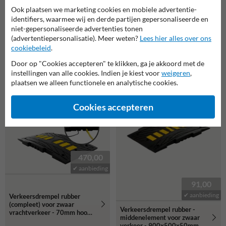
196,00
Ook plaatsen we marketing cookies en mobiele advertentie-
190,00
✔ aanbieding
identifiers, waarmee wij en derde partijen gepersonaliseerde en
✔ aanbieding
niet-gepersonaliseerde advertenties tonen
Verkeersdrempel kunststof
(advertentiepersonalisatie). Meer weten?
Lees hier alles over ons
Verkeersdrempel kunststof
compleet - < 30km/u - 30mm
compleet - 5-10km/u -
cookiebeleid
.
hoog - geel zwart
72mm hoog - geel zwart
Door op "Cookies accepteren" te klikken, ga je akkoord met de
instellingen van alle cookies. Indien je kiest voor
weigeren
,
plaatsen we alleen functionele en analytische cookies.
Cookies accepteren
470,00
✔ aanbieding
91,00
✔ aanbieding
Verkeersdrempel rubber
(compleet) voor zwaar
Verkeersdrempel rubber -
vrachtverkeer - 70mm hoog
middenelement voor zwaar
(10-15km/u)
verkeer - 900x500x50mm