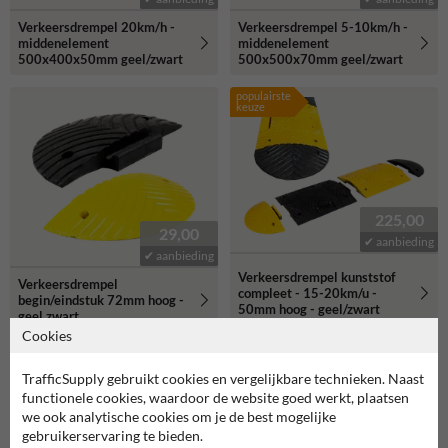
Verkeersdrempel 20km/h -
Verkeersdrempel 5-10km/h -
middenelement
middenelement
500x400x50mm geel/zwart
500x500x70mm geel/zwart
populairste
keuze
225,00
29,00
✔ aanbieding
✔ aanbieding
Verkeersdrempel kunststof
Verkeersdrempel
compleet - 15-20km/u -
begin/eindstuk 72mm hoog -
50mm hoog - geel/zwart
geel zwart
Cookies
populaire
keuze
TrafficSupply gebruikt cookies en vergelijkbare technieken. Naast
functionele cookies, waardoor de website goed werkt, plaatsen
we ook analytische cookies om je de best mogelijke
gebruikerservaring te bieden.