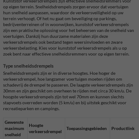
Kunststof verkeersdrempels zijn effectieve snelheidsremmers voor
op eigen terrein. Snelheidsdrempels zorgen ervoor dat voertuigen
hun snelheid aanpassen, waardoor de verkeersveiligheid op uw
terrein verhoogt. Of het nu gaat om beveiliging op parkings,
bedrijventerreinen of in woonwijken, kunststof verkeersdrempels
zijn een praktische oplossing voor het beheersen van de snelheid van
voertuigen. Dankzij hun duurzame materialen zijn deze
verkeersdrempels ook bestand tegen weersinvloeden en zware
verkeersbelasting. Kies voor kunststof verkeersdrempels als u op
zoek bent naar effectieve snelheidsremmers voor op eigen terrein.
Type snelheidsdrempels
Snelheidsdrempels zijn er in diverse hoogtes. Hoe hoger de
verkeersdrempel, hoe langzamer voertuigen moeten rijden om
schadevrij de drempel te passeren. De laagste verkeersdrempels zijn
30mm en zijn geschikt om overheen te rijden met circa 30 km/u. De
hoogste verkeersdrempels zijn tot wel 70mm en kunnen slechts
stapvoets overreden worden (5 km/u) en bij uitstek geschikt voor
recreatieparken en campings.
Gewenste
Hoogte
maximum
Toepassingsgebieden
Productlink
verkeersdrempel
snelheid