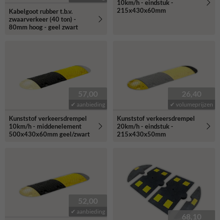
10km/h - eindstuk -
215x430x60mm
Kabelgoot rubber t.b.v.
zwaarverkeer (40 ton) -
80mm hoog - geel zwart
57,00
26,40
✔ aanbieding
✔ volumeprijzen
Kunststof verkeersdrempel
Kunststof verkeersdrempel
10km/h - middenelement
20km/h - eindstuk -
500x430x60mm geel/zwart
215x430x50mm
52,00
✔ aanbieding
68,10