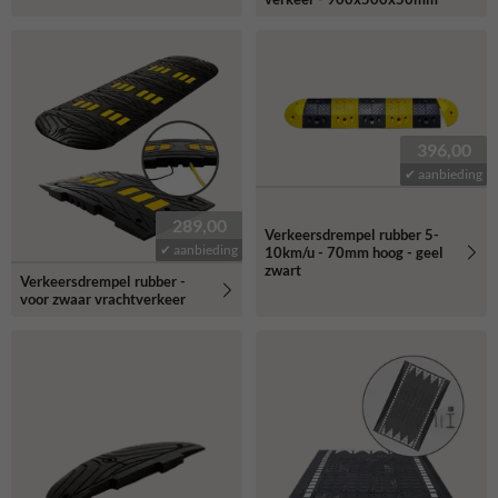
396,00
✔ aanbieding
289,00
Verkeersdrempel rubber 5-
✔ aanbieding
10km/u - 70mm hoog - geel
zwart
Verkeersdrempel rubber -
voor zwaar vrachtverkeer