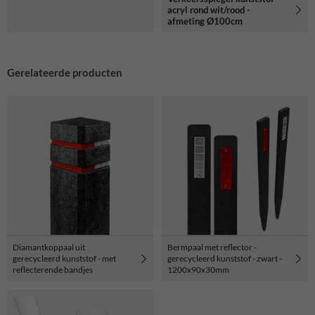
acryl rond wit/rood -
afmeting Ø100cm
Gerelateerde producten
Diamantkoppaal uit
Bermpaal met reflector -
gerecycleerd kunststof - met
gerecycleerd kunststof - zwart -
reflecterende bandjes
1200x90x30mm