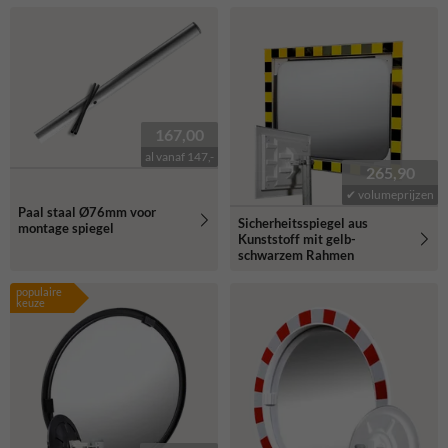
167,00
al vanaf 147,-
265,90
✔ volumeprijzen
Paal staal Ø76mm voor
Sicherheitsspiegel aus
montage spiegel
Kunststoff mit gelb-
schwarzem Rahmen
populaire
keuze