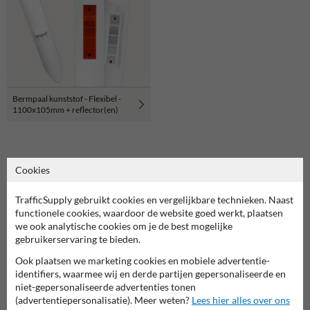
Bermpaal kunststof - Flexibel -
1100x105mm + reflector(en)
Cookies
Verkeersspiegels
TrafficSupply gebruikt cookies en vergelijkbare technieken. Naast
Voor elke situatie de juiste verkeersspiegel
functionele cookies, waardoor de website goed werkt, plaatsen
Bij ons vind je altijd een verkeersspiegel die past bij jouw situatie. We
we ook analytische cookies om je de best mogelijke
hebben een ruim aanbod in verschillende formaten en materialen,
gebruikerservaring te bieden.
geschikt voor allerlei omgevingen. Ben je op zoek naar een klassieke
Ook plaatsen we marketing cookies en mobiele advertentie-
spiegel voor aan een druk kruispunt, een model met anti-condens of
identifiers, waarmee wij en derde partijen gepersonaliseerde en
anti-vries, of een extra stevige RVS-uitvoering? Er is altijd een
niet-gepersonaliseerde advertenties tonen
oplossing die precies doet wat jij nodig hebt. Hieronder lichten we de
(advertentiepersonalisatie). Meer weten?
Lees hier alles over ons
meest voorkomende toepassingen graag kort toe.