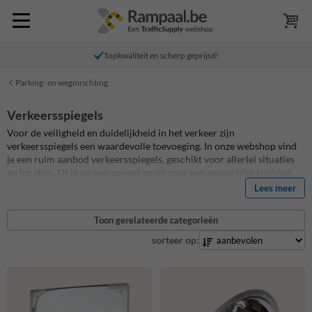
Topkwaliteit en scherp geprijsd!
Parking- en weginrichting
Verkeersspiegels
Voor de veiligheid en duidelijkheid in het verkeer zijn
verkeersspiegels een waardevolle toevoeging. In onze webshop vind
je een ruim aanbod verkeersspiegels, geschikt voor allerlei situaties
en locaties. Of je nu een spiegel zoekt voor een gevaarlijke kruising,
een uitrit of een parkeerplaats waar je beter zicht wil, wij hebben de
Lees meer
juiste oplossing. Onze spiegels zijn ontworpen voor optimale
zichtbaarheid en duurzaamheid, zo dat je er jarenlang op kunt
Toon gerelateerde categorieën
rekenen om de verkeersveiligheid rond je terrein te verbeteren. Kies
het model dat best past bij jouw situatie en maak de omgeving
sorteer op:
meteen veiliger.