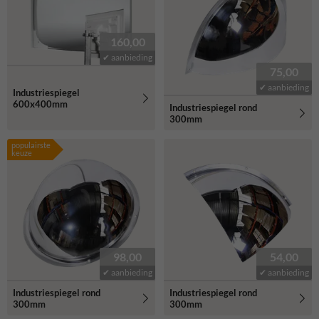
160,00
✔ aanbieding
75,00
✔ aanbieding
Industriespiegel
600x400mm
Industriespiegel rond
300mm
populairste
keuze
98,00
54,00
✔ aanbieding
✔ aanbieding
Industriespiegel rond
Industriespiegel rond
300mm
300mm