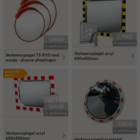
178,00
149,00
✔ aanbieding
✔ aanbieding
Verkeersspiegel acryl
Verkeersspiegel TS-RVS rond
600x400mm
oranje - diverse afmetingen
populaire
keuze
164,00
✔ aanbieding
328,00
✔ aanbieding
Verkeersspiegel acryl
600x400mm
Verkeersspiegel kunststof