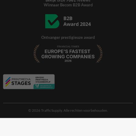
Winnaar Becom B2B Award
Ontvanger prestigieuze award
© 2026 TrafficSupply. Alle rechten voorbehouden.