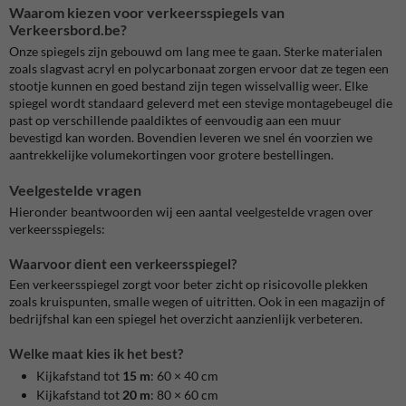
Waarom kiezen voor verkeersspiegels van
Verkeersbord.be?
Onze spiegels zijn gebouwd om lang mee te gaan. Sterke materialen
zoals slagvast acryl en polycarbonaat zorgen ervoor dat ze tegen een
stootje kunnen en goed bestand zijn tegen wisselvallig weer. Elke
spiegel wordt standaard geleverd met een stevige montagebeugel die
past op verschillende paaldiktes of eenvoudig aan een muur
bevestigd kan worden. Bovendien leveren we snel én voorzien we
aantrekkelijke volumekortingen voor grotere bestellingen.
Veelgestelde vragen
Hieronder beantwoorden wij een aantal veelgestelde vragen over
verkeersspiegels:
Waarvoor dient een verkeersspiegel?
Een verkeersspiegel zorgt voor beter zicht op risicovolle plekken
zoals kruispunten, smalle wegen of uitritten. Ook in een magazijn of
bedrijfshal kan een spiegel het overzicht aanzienlijk verbeteren.
Welke maat kies ik het best?
Kijkafstand tot
15 m
: 60 × 40 cm
Kijkafstand tot
20 m
: 80 × 60 cm