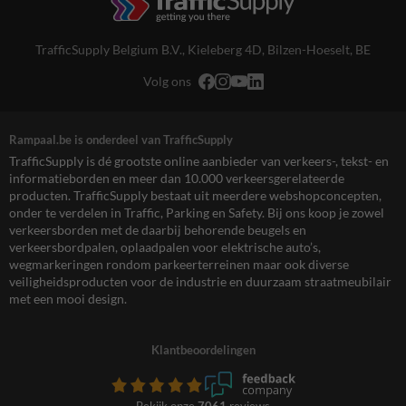
TrafficSupply Belgium B.V.,
Kieleberg 4D
,
Bilzen-Hoeselt, BE
Volg ons
Rampaal.be is onderdeel van TrafficSupply
TrafficSupply is dé grootste online aanbieder van verkeers-, tekst- en
informatieborden en meer dan 10.000 verkeersgerelateerde
producten. TrafficSupply bestaat uit meerdere webshopconcepten,
onder te verdelen in Traffic, Parking en Safety. Bij ons koop je zowel
verkeersborden met de daarbij behorende beugels en
verkeersbordpalen, oplaadpalen voor elektrische auto’s,
wegmarkeringen rondom parkeerterreinen maar ook diverse
veiligheidsproducten voor de industrie en duurzaam straatmeubilair
met een mooi design.
Klantbeoordelingen
Bekijk onze
7061
reviews