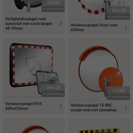
65,00
✔ aanbieding
166,00
✔ aanbieding
Veiligheidsspiegel rond
kunststof met vaste beugel
Verkeersspiegel Acryl rond
48-90mm
600mm
244,00
67,00
✔ aanbieding
✔ aanbieding
Verkeersspiegel RVS
Verkeersspiegel TS-BSC
600x450mm
oranje rond met zonneklep